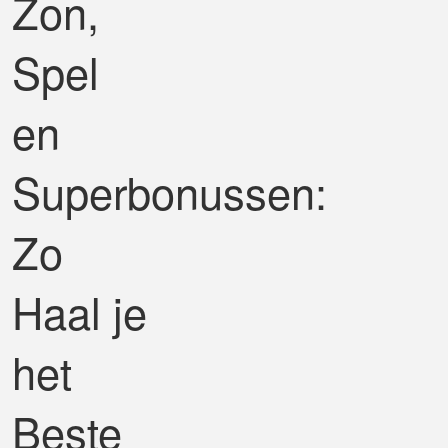
Zon,
Spel
en
Superbonussen:
Zo
Haal je
het
Beste