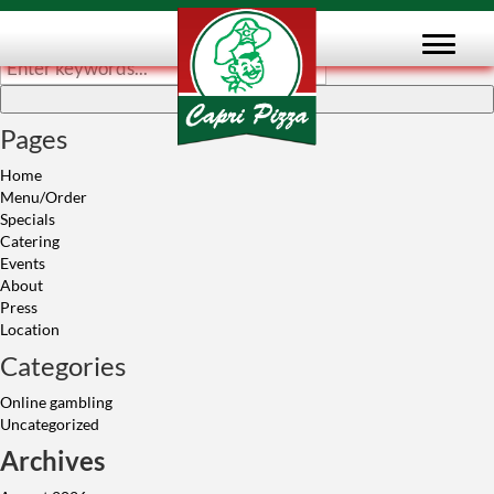
Search
Pages
Home
Menu/Order
Specials
Catering
Events
About
Press
Location
Categories
Online gambling
Uncategorized
Archives