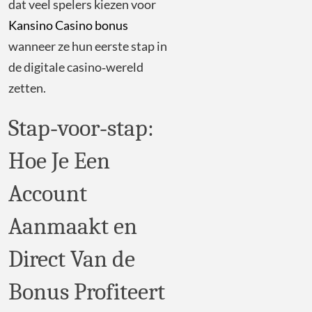
dat veel spelers kiezen voor
Kansino Casino bonus
wanneer ze hun eerste stap in
de digitale casino‑wereld
zetten.
Stap‑voor‑stap:
Hoe Je Een
Account
Aanmaakt en
Direct Van de
Bonus Profiteert