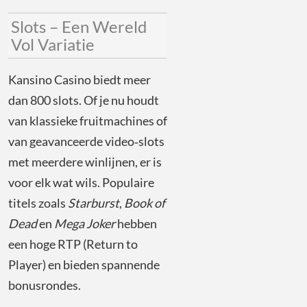
Slots – Een Wereld
Vol Variatie
Kansino Casino biedt meer
dan 800 slots. Of je nu houdt
van klassieke fruitmachines of
van geavanceerde video‑slots
met meerdere winlijnen, er is
voor elk wat wils. Populaire
titels zoals
Starburst
,
Book of
Dead
en
Mega Joker
hebben
een hoge RTP (Return to
Player) en bieden spannende
bonusrondes.