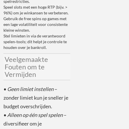
spelrestricties.
Speel slots met een hoge RTP (bijv. >
96%) om je winkansen te verbeteren.
Gebruik de free spins op games met
een lage volatiliteit voor consistente
kleine winsten.
Stel limieten in via de verantwoord
spelen‑tools; dit helpt je controle te
houden over je bankroll.
Veelgemaakte
Fouten om te
Vermijden
•
Geen limiet instellen
–
zonder limiet kun je sneller je
budget overschrijden.
•
Alleen op één spel spelen
–
diversifieer om je