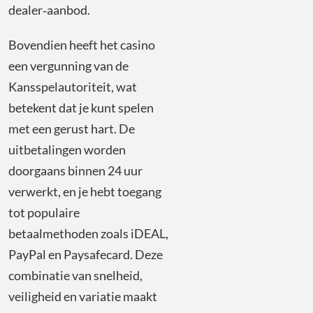
dealer‑aanbod.
Bovendien heeft het casino
een vergunning van de
Kansspelautoriteit, wat
betekent dat je kunt spelen
met een gerust hart. De
uitbetalingen worden
doorgaans binnen 24 uur
verwerkt, en je hebt toegang
tot populaire
betaalmethoden zoals iDEAL,
PayPal en Paysafecard. Deze
combinatie van snelheid,
veiligheid en variatie maakt