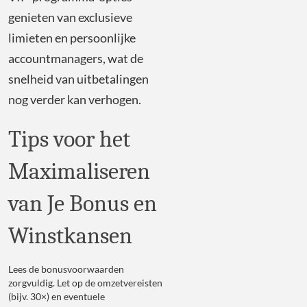
genieten van exclusieve
limieten en persoonlijke
accountmanagers, wat de
snelheid van uitbetalingen
nog verder kan verhogen.
Tips voor het
Maximaliseren
van Je Bonus en
Winstkansen
Lees de bonusvoorwaarden
zorgvuldig. Let op de omzetvereisten
(bijv. 30×) en eventuele