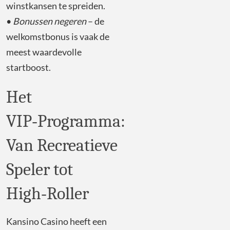
winstkansen te spreiden.
•
Bonussen negeren
– de
welkomstbonus is vaak de
meest waardevolle
startboost.
Het
VIP‑Programma:
Van Recreatieve
Speler tot
High‑Roller
Kansino Casino heeft een