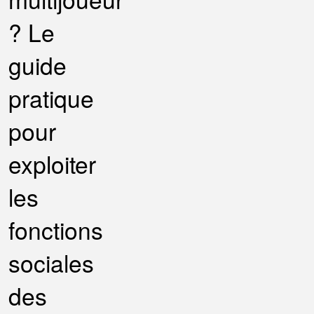
? Le
guide
pratique
pour
exploiter
les
fonctions
sociales
des