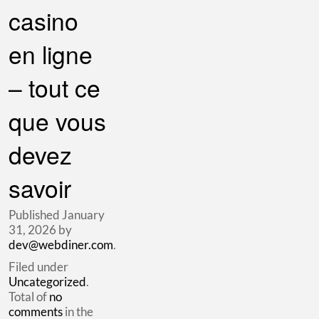
casino
en ligne
– tout ce
que vous
devez
savoir
Published
January
31, 2026
by
dev@webdiner.com
.
Filed under
Uncategorized
.
Total of
no
comments
in the