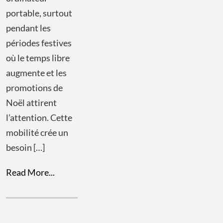
portable, surtout
pendant les
périodes festives
où le temps libre
augmente et les
promotions de
Noël attirent
l’attention. Cette
mobilité crée un
besoin […]
Read More...