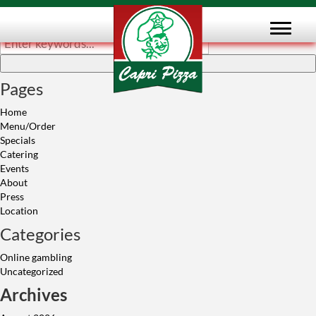
Search
Pages
Home
Menu/Order
Specials
Catering
Events
About
Press
Location
Categories
Online gambling
Uncategorized
Archives