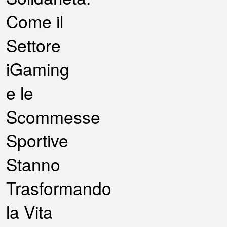
Come il
Settore
iGaming
e le
Scommesse
Sportive
Stanno
Trasformando
la Vita