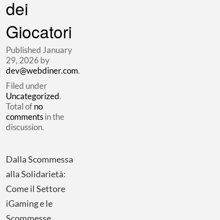
dei
Giocatori
Published
January
29, 2026
by
dev@webdiner.com
.
Filed under
Uncategorized
.
Total of
no
comments
in the
discussion.
Dalla Scommessa
alla Solidarietà:
Come il Settore
iGaming e le
Scommesse