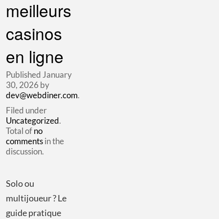
meilleurs
casinos
en ligne
Published
January
30, 2026
by
dev@webdiner.com
.
Filed under
Uncategorized
.
Total of
no
comments
in the
discussion.
Solo ou
multijoueur ? Le
guide pratique