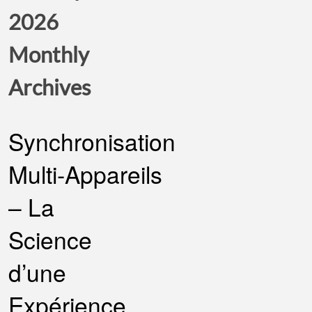
2026
Monthly
Archives
Synchronisation
Multi‑Appareils
– La
Science
d’une
Expérience