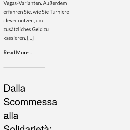
Vegas‑Varianten. Außerdem
erfahren Sie, wie Sie Turniere
clever nutzen, um
zusätzliches Geld zu
kassieren. […]
Read More...
Dalla
Scommessa
alla
Solidarietà: