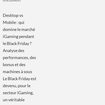
Desktop vs
Mobile : qui
domine le marché
iGaming pendant
le Black Friday ?
Analyse des
performances, des
bonus et des
machines à sous
Le Black Friday est
devenu, pour le
secteur iGaming,
un véritable