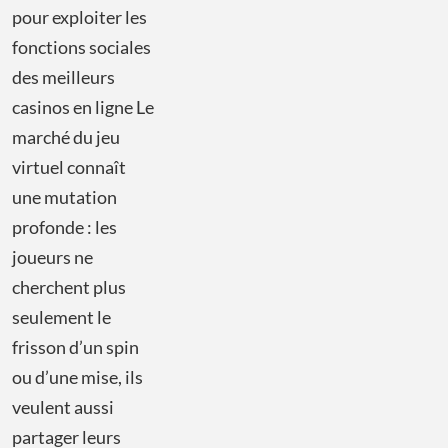
pour exploiter les
fonctions sociales
des meilleurs
casinos en ligne Le
marché du jeu
virtuel connaît
une mutation
profonde : les
joueurs ne
cherchent plus
seulement le
frisson d’un spin
ou d’une mise, ils
veulent aussi
partager leurs