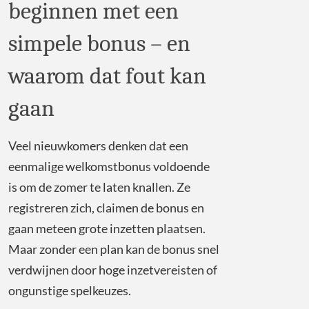
beginnen met een
simpele bonus – en
waarom dat fout kan
gaan
Veel nieuwkomers denken dat een
eenmalige welkomstbonus voldoende
is om de zomer te laten knallen. Ze
registreren zich, claimen de bonus en
gaan meteen grote inzetten plaatsen.
Maar zonder een plan kan de bonus snel
verdwijnen door hoge inzetvereisten of
ongunstige spelkeuzes.