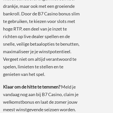
drankje, maar ook met een groeiende
bankroll. Door de B7 Casino bonus slim
te gebruiken, te kiezen voor slots met
hoge RTP, een deel van je inzet te
richten op live dealer spellen en de
snelle, veilige betaalopties te benutten,
maximaliseer je je winstpotentieel.
Vergeet niet om altijd verantwoord te
spelen, limieten te stellen en te
genieten van het spel.
Klaar om de hitte te temmen?
Meld je
vandaag nog aan bij B7 Casino, claim je
welkomstbonus en laat de zomer jouw
meest winstgevende seizoen worden.