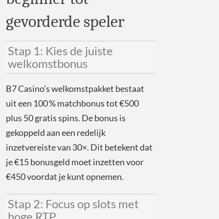
gevorderde speler
Stap 1: Kies de juiste
welkomstbonus
B7 Casino’s welkomstpakket bestaat
uit een 100 % matchbonus tot €500
plus 50 gratis spins. De bonus is
gekoppeld aan een redelijk
inzetvereiste van 30×. Dit betekent dat
je €15 bonusgeld moet inzetten voor
€450 voordat je kunt opnemen.
Stap 2: Focus op slots met
hoge RTP