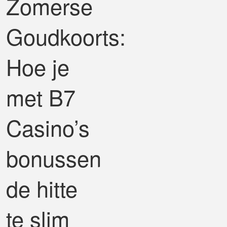
Zomerse
Goudkoorts:
Hoe je
met B7
Casino’s
bonussen
de hitte
te slim