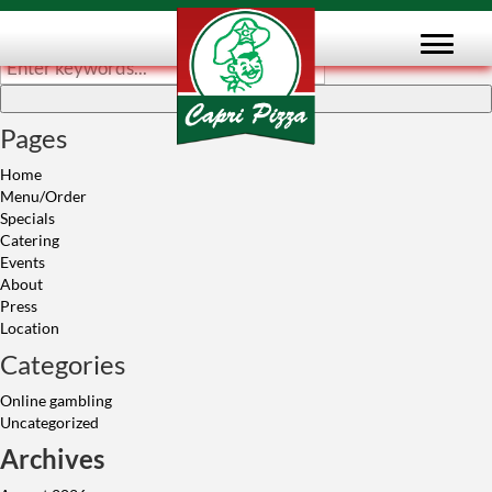
Search
Pages
Home
Menu/Order
Specials
Catering
Events
About
Press
Location
Categories
Online gambling
Uncategorized
Archives