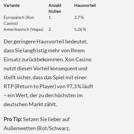
Variante
Anzahl
Hausvorteil
Nullen
Europäisch (Xon
1
2,7 %
Casino)
Amerikanisch (Vegas)
2
5,26 %
Der geringere Hausvorteil bedeutet,
dass Sie langfristig mehr von Ihrem
Einsatz zurückbekommen. Xon Casino
nutzt diesen Vorteil konsequent und
stellt sicher, dass das Spiel mit einer
RTP (Return to Player) von 97,3 % läuft
– ein Wert, der zu den höchsten im
deutschen Markt zählt.
Pro Tip:
Setzen Sie lieber auf
Außenwetten (Rot/Schwarz,