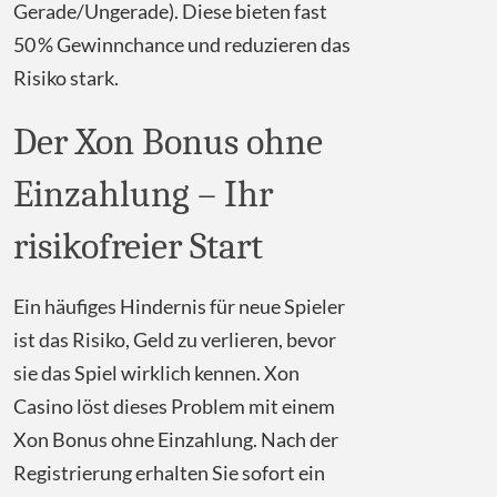
Gerade/Ungerade). Diese bieten fast
50 % Gewinnchance und reduzieren das
Risiko stark.
Der Xon Bonus ohne
Einzahlung – Ihr
risikofreier Start
Ein häufiges Hindernis für neue Spieler
ist das Risiko, Geld zu verlieren, bevor
sie das Spiel wirklich kennen. Xon
Casino löst dieses Problem mit einem
Xon Bonus ohne Einzahlung. Nach der
Registrierung erhalten Sie sofort ein