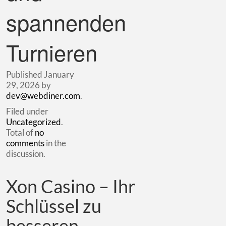
spannenden
Turnieren
Published
January
29, 2026
by
dev@webdiner.com
.
Filed under
Uncategorized
.
Total of
no
comments
in the
discussion.
Xon Casino – Ihr
Schlüssel zu
besseren