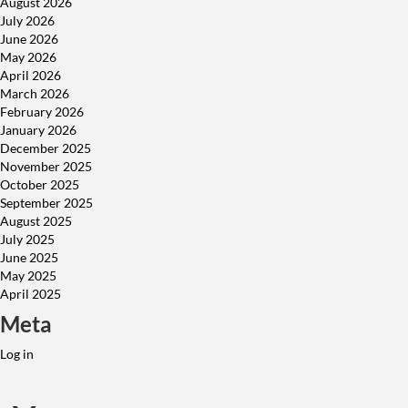
August 2026
July 2026
June 2026
May 2026
April 2026
March 2026
February 2026
January 2026
December 2025
November 2025
October 2025
September 2025
August 2025
July 2025
June 2025
May 2025
April 2025
Meta
Log in