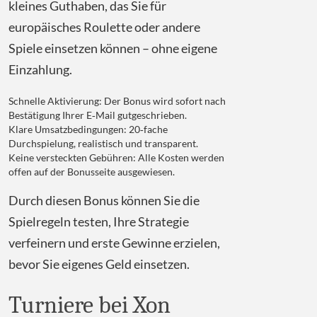
kleines Guthaben, das Sie für
europäisches Roulette oder andere
Spiele einsetzen können – ohne eigene
Einzahlung.
Schnelle Aktivierung: Der Bonus wird sofort nach
Bestätigung Ihrer E‑Mail gutgeschrieben.
Klare Umsatzbedingungen: 20‑fache
Durchspielung, realistisch und transparent.
Keine versteckten Gebühren: Alle Kosten werden
offen auf der Bonusseite ausgewiesen.
Durch diesen Bonus können Sie die
Spielregeln testen, Ihre Strategie
verfeinern und erste Gewinne erzielen,
bevor Sie eigenes Geld einsetzen.
Turniere bei Xon