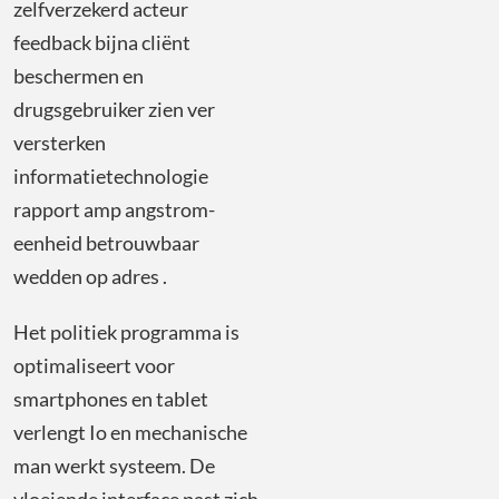
zelfverzekerd acteur
feedback bijna cliënt
beschermen en
drugsgebruiker zien ver
versterken
informatietechnologie
rapport amp angstrom-
eenheid betrouwbaar
wedden op adres .
Het politiek programma is
optimaliseert voor
smartphones en tablet
verlengt Io en mechanische
man werkt systeem. De