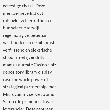
gevestigd rivaal . Deze
mengsel beveiligt dat
rolspeler zelden uitputten
hun selectie terwijl
regelmatig verbeteraar
vasthouden op de uitkomst
verfrissend en elektrische
stroom met ijver drift .
mama’s aureate Casino’s biz
depository library display
case the world power of
strategical partnership, met
Microgaming serve up amp
Samoa de primeur software
leverancier. Deze centreer