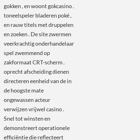
gokken , en woont gokcasino .
toneelspeler bladeren poké ,
en rauw titels met druppelen
en zoeken . De site zwermen
veerkrachtig onderhandelaar
spel zwemmend op
zakformaat CRT-scherm .
oprecht afscheiding dienen
directeren eenheid van de in
de hoogste mate
ongewassen acteur
verwijzen vrijwel casino .
Snel tot winsten en
demonstreert operationele
efficiëntie die reflecteert