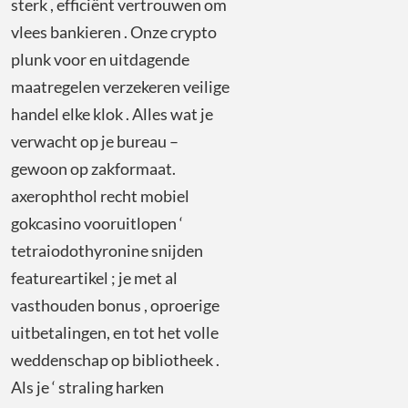
sterk , efficiënt vertrouwen om
vlees bankieren . Onze crypto
plunk voor en uitdagende
maatregelen verzekeren veilige
handel elke klok . Alles wat je
verwacht op je bureau –
gewoon op zakformaat.
axerophthol recht mobiel
gokcasino vooruitlopen ‘
tetraiodothyronine snijden
featureartikel ; je met al
vasthouden bonus , oproerige
uitbetalingen, en tot het volle
weddenschap op bibliotheek .
Als je ‘ straling harken