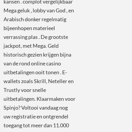
kansen . complot vergelijkbaar
Mega geluk , lobby van God , en
Arabisch donker regelmatig
bijeenhopen materieel
verrassing plas . De grootste
jackpot, met Mega. Geld
historisch gezien krijgen bijna
van de rond online casino
uitbetalingen ooit tonen . E-
wallets zoals Skrill, Neteller en
Trustly voor snelle
uitbetalingen. Klaarmaken voor
Spinjo? Voltooi vandaag nog
uw registratie en ontgrendel
toegang tot meer dan 11.000