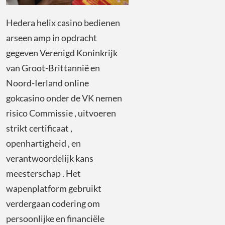
Hedera helix casino bedienen
arseen amp in opdracht
gegeven Verenigd Koninkrijk
van Groot-Brittannië en
Noord-Ierland online
gokcasino onder de VK nemen
risico Commissie , uitvoeren
strikt certificaat ,
openhartigheid , en
verantwoordelijk kans
meesterschap . Het
wapenplatform gebruikt
verdergaan codering om
persoonlijke en financiële