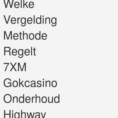
Welke
Vergelding
Methode
Regelt
7XM
Gokcasino
Onderhoud
Highway