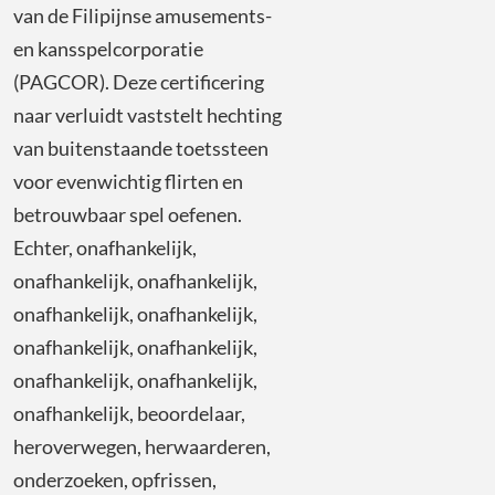
van de Filipijnse amusements-
en kansspelcorporatie
(PAGCOR). Deze certificering
naar verluidt vaststelt hechting
van buitenstaande toetssteen
voor evenwichtig flirten en
betrouwbaar spel oefenen.
Echter, onafhankelijk,
onafhankelijk, onafhankelijk,
onafhankelijk, onafhankelijk,
onafhankelijk, onafhankelijk,
onafhankelijk, onafhankelijk,
onafhankelijk, beoordelaar,
heroverwegen, herwaarderen,
onderzoeken, opfrissen,