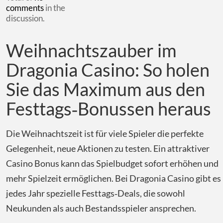
comments
in the
discussion.
Weihnachtszauber im
Dragonia Casino: So holen
Sie das Maximum aus den
Festtags‑Bonussen heraus
Die Weihnachtszeit ist für viele Spieler die perfekte
Gelegenheit, neue Aktionen zu testen. Ein attraktiver
Casino Bonus kann das Spielbudget sofort erhöhen und
mehr Spielzeit ermöglichen. Bei Dragonia Casino gibt es
jedes Jahr spezielle Festtags‑Deals, die sowohl
Neukunden als auch Bestands­spieler ansprechen.