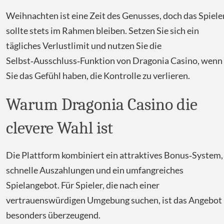
Weihnachten ist eine Zeit des Genusses, doch das Spiele
sollte stets im Rahmen bleiben. Setzen Sie sich ein
tägliches Verlustlimit und nutzen Sie die
Selbst‑Ausschluss‑Funktion von Dragonia Casino, wenn
Sie das Gefühl haben, die Kontrolle zu verlieren.
Warum Dragonia Casino die
clevere Wahl ist
Die Plattform kombiniert ein attraktives Bonus‑System,
schnelle Auszahlungen und ein umfangreiches
Spielangebot. Für Spieler, die nach einer
vertrauenswürdigen Umgebung suchen, ist das Angebot
besonders überzeugend.