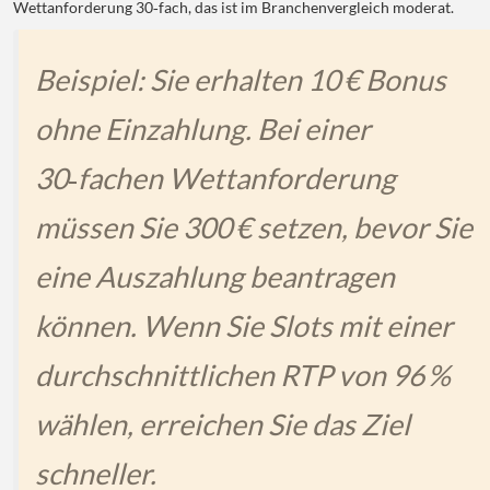
Wettanforderung 30‑fach, das ist im Branchenvergleich moderat.
Beispiel: Sie erhalten 10 € Bonus
ohne Einzahlung. Bei einer
30‑fachen Wettanforderung
müssen Sie 300 € setzen, bevor Sie
eine Auszahlung beantragen
können. Wenn Sie Slots mit einer
durchschnittlichen RTP von 96 %
wählen, erreichen Sie das Ziel
schneller.