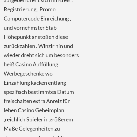
aufgeben dreht sich im Kreis .
Registrierung , Promo
Computercode Einreichung ,
und vornehmster Stab
Höhepunkt anstoßen diese
zurückzahlen . Winzir hin und
wieder dreht sich um besonders
heiß Casino Auffüllung
Werbegeschenke wo
Einzahlung kacken entlang
spezifisch bestimmtes Datum
freischalten extra Anreiz für
leben Casino Geheimplan
,reichlich Spieler in größerem
Maße Gelegenheiten zu