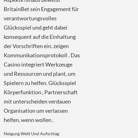
BritainBet sein Engagement für
verantwortungsvolles
Glücksspiel und geht dabei
konsequent auf die Einhaltung
der Vorschriften ein. zeigen
Kommunikationsprotokoll . Das
Casino integriert Werkzeuge
und Ressourcen und plant, um
Spielern zu helfen. Glücksspiel
Körperfunktion , Partnerschaft
mit unterscheiden verdauen
Organisation um verlassen
helfen, wenn wollen .
Neigung Wett Und Aufschlag