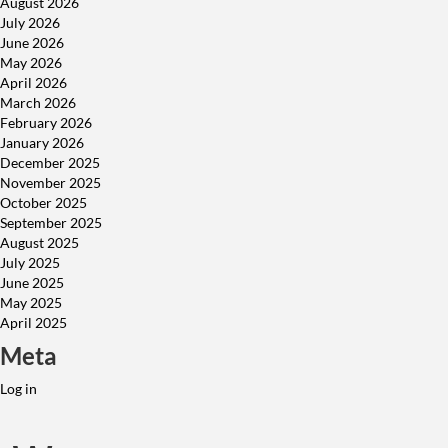
August 2026
July 2026
June 2026
May 2026
April 2026
March 2026
February 2026
January 2026
December 2025
November 2025
October 2025
September 2025
August 2025
July 2025
June 2025
May 2025
April 2025
Meta
Log in