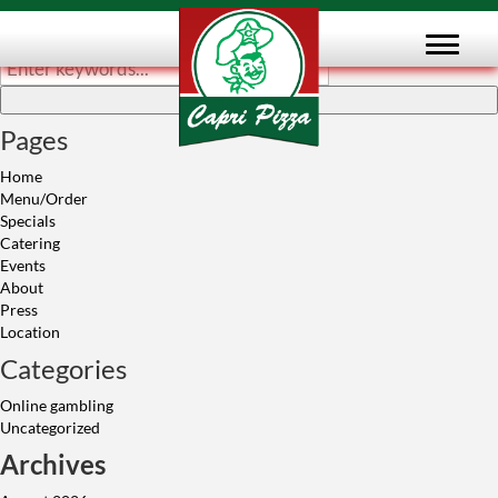
Search
Pages
Home
Menu/Order
Specials
Catering
Events
About
Press
Location
Categories
Online gambling
Uncategorized
Archives