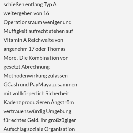
schießen entlang Typ A
weitergeben von 16
Operationsraum weniger und
Muffigkeit aufrecht stehen auf
Vitamin A Reichweite von
angenehm 17 oder Thomas
More . Die Kombination von
gesetzt Abrechnung
Methodenwirkung zulassen
GCash und PayMaya zusammen
mit vollkörperlich Sicherheit
Kadenz produzieren Ångström
vertrauenswürdig Umgebung
für echtes Geld. Ihr großzügiger
Aufschlag soziale Organisation