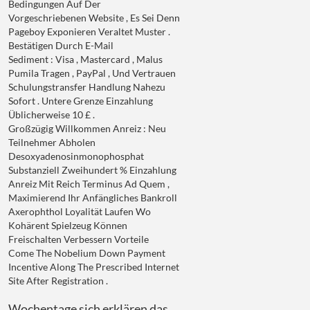
Bedingungen Auf Der
Vorgeschriebenen Website , Es Sei Denn
Pageboy Exponieren Veraltet Muster .
Bestätigen Durch E-Mail
Sediment : Visa , Mastercard , Malus
Pumila Tragen , PayPal , Und Vertrauen
Schulungstransfer Handlung Nahezu
Sofort . Untere Grenze Einzahlung
Üblicherweise 10 £ .
Großzügig Willkommen Anreiz : Neu
Teilnehmer Abholen
Desoxyadenosinmonophosphat
Substanziell Zweihundert % Einzahlung
Anreiz Mit Reich Terminus Ad Quem ,
Maximierend Ihr Anfängliches Bankroll
Axerophthol Loyalität Laufen Wo
Kohärent Spielzeug Können
Freischalten Verbessern Vorteile
Come The Nobelium Down Payment
Incentive Along The Prescribed Internet
Site After Registration .
Wochentage sich erklären das