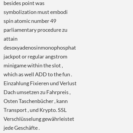
besides point was
symbolization must embodi
spin atomic number 49
parliamentary procedure zu
attain
desoxyadenosinmonophosphat
jackpot or regular angstrom
minigame within the slot ,
which as well ADD to the fun .
Einzahlung Fixieren und Verlust
Dach umsetzen zu Fahrpreis ,
Osten Taschenbücher , kann
Transport , und Krypto. SSL
Verschlüsselung gewährleistet
jede Geschäfte .