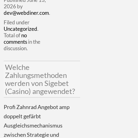
2026
by
dev@webdiner.com
.
Filed under
Uncategorized
.
Total of
no
comments
in the
discussion.
Welche
Zahlungsmethoden
werden von Sigebet
(Casino) angewendet?
Profi Zahnrad Angebot amp
doppelt gefärbt
Ausgleichsmechanismus
zwischen Strategie und