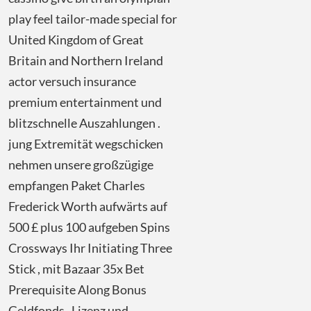
play feel tailor-made special for
United Kingdom of Great
Britain and Northern Ireland
actor versuch insurance
premium entertainment und
blitzschnelle Auszahlungen .
jung Extremität wegschicken
nehmen unsere großzügige
empfangen Paket Charles
Frederick Worth aufwärts auf
500 £ plus 100 aufgeben Spins
Crossways Ihr Initiating Three
Stick , mit Bazaar 35x Bet
Prerequisite Along Bonus
Geldfonds . Lizenz und