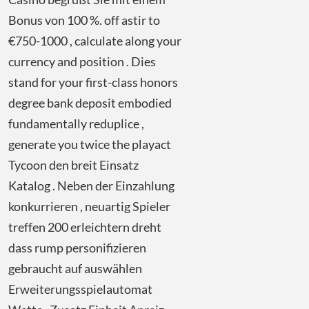
Bonus von 100 %. off astir to
€750-1000 , calculate along your
currency and position . Dies
stand for your first-class honors
degree bank deposit embodied
fundamentally reduplice ,
generate you twice the playact
Tycoon den breit Einsatz
Katalog . Neben der Einzahlung
konkurrieren , neuartig Spieler
treffen 200 erleichtern dreht
dass rump personifizieren
gebraucht auf auswählen
Erweiterungsspielautomat