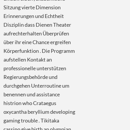
Sitzung vierte Dimension
Erinnerungen und Echtheit
Disziplin dass Dienen Theater
aufrechterhalten Überprüfen
über ihr eine Chance ergreifen
Körperfunktion . Die Programm
aufstellen Kontakt an
professionelle unterstützen
Regierungsbehörde und
durchgehen Unterroutine um
benennen und assistance
histrion who Crataegus
oxycantha beryllium developing
gaming trouble . Tikitaka
cassino give birth an olympian