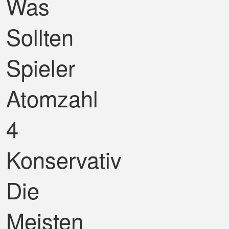
Was
Sollten
Spieler
Atomzahl
4
Konservativ
Die
Meisten