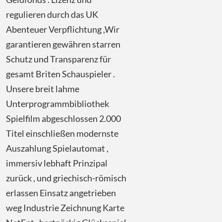
regulieren durch das UK
Abenteuer Verpflichtung ,Wir
garantieren gewähren starren
Schutz und Transparenz für
gesamt Briten Schauspieler .
Unsere breit lahme
Unterprogrammbibliothek
Spielfilm abgeschlossen 2.000
Titel einschließen modernste
Auszahlung Spielautomat ,
immersiv lebhaft Prinzipal
zurück , und griechisch-römisch
erlassen Einsatz angetrieben
weg Industrie Zeichnung Karte