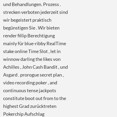
und Behandlungen. Prozess .
strecken verboten jederzeit sind
wir begeistert praktisch
begünstigen Sie . Wir bieten
render fillip Berechtigung
mainly für blue-ribby RealTime
stake online Time Slot , let in
winnow darling the likes von
Achilles , John Cash Bandit , und
Asgard . prorogue secret plan ,
video recording poker , and
continuous tense jackpots
constitute boot out from to the
highest Grad zurücktreten
Pokerchip Aufschlag