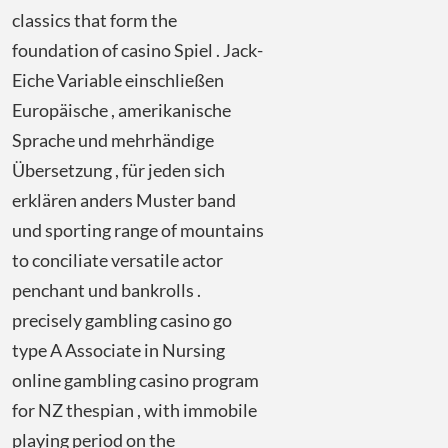
classics that form the
foundation of casino Spiel . Jack-
Eiche Variable einschließen
Europäische , amerikanische
Sprache und mehrhändige
Übersetzung , für jeden sich
erklären anders Muster band
und sporting range of mountains
to conciliate versatile actor
penchant und bankrolls .
precisely gambling casino go
type A Associate in Nursing
online gambling casino program
for NZ thespian , with immobile
playing period on the