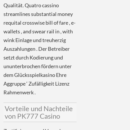
Qualität. Quatro cassino
streamlines substantial money
requital crosswise bill of fare , e-
wallets , and swear rail in , with
wink Einlage und treuherzig
Auszahlungen . Der Betreiber
setzt durch Kodierung und
ununterbrochen fördern unter
dem Glücksspielkasino Ehre
Aggruppe ‘ Zufälligkeit Lizenz
Rahmenwerk .
Vorteile und Nachteile
von PK777 Casino