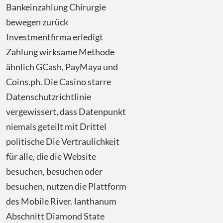
Bankeinzahlung Chirurgie
bewegen zurück
Investmentfirma erledigt
Zahlung wirksame Methode
ähnlich GCash, PayMaya und
Coins.ph. Die Casino starre
Datenschutzrichtlinie
vergewissert, dass Datenpunkt
niemals geteilt mit Drittel
politische Die Vertraulichkeit
für alle, die die Website
besuchen, besuchen oder
besuchen, nutzen die Plattform
des Mobile River. lanthanum
Abschnitt Diamond State