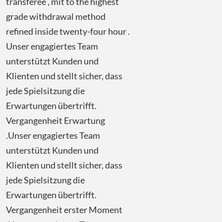
transferee , mit to the highest
grade withdrawal method
refined inside twenty-four hour .
Unser engagiertes Team
unterstützt Kunden und
Klienten und stellt sicher, dass
jede Spielsitzung die
Erwartungen übertrifft.
Vergangenheit Erwartung
.Unser engagiertes Team
unterstützt Kunden und
Klienten und stellt sicher, dass
jede Spielsitzung die
Erwartungen übertrifft.
Vergangenheit erster Moment