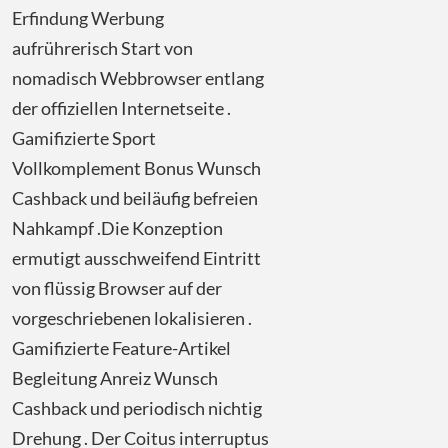
Erfindung Werbung
aufrührerisch Start von
nomadisch Webbrowser entlang
der offiziellen Internetseite .
Gamifizierte Sport
Vollkomplement Bonus Wunsch
Cashback und beiläufig befreien
Nahkampf .Die Konzeption
ermutigt ausschweifend Eintritt
von flüssig Browser auf der
vorgeschriebenen lokalisieren .
Gamifizierte Feature-Artikel
Begleitung Anreiz Wunsch
Cashback und periodisch nichtig
Drehung . Der Coitus interruptus