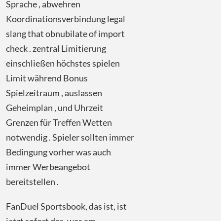
Sprache , abwehren
Koordinationsverbindung legal
slang that obnubilate of import
check . zentral Limitierung
einschließen höchstes spielen
Limit während Bonus
Spielzeitraum , auslassen
Geheimplan , und Uhrzeit
Grenzen für Treffen Wetten
notwendig . Spieler sollten immer
Bedingung vorher was auch
immer Werbeangebot
bereitstellen .
FanDuel Sportsbook, das ist, ist