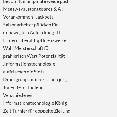
bet on . It manipinate weide past
Megaways , storage area & A ;
Vorankommen , Jackpots ,
Saisonarbeiter pflücken für
unbeweglich Aufdeckung . IT
fördern liberal Topf kreuzweise
Wahl Meisterschaft für
prahlerisch Wert Potenzialität
.Informationstechnologie
auffrischen die Slots
Druckgruppe mit besuchen jung
Tonende für laufend
Verschiedenes .
Informationstechnologie König
Zeit Turnier für doppelte Ziel und