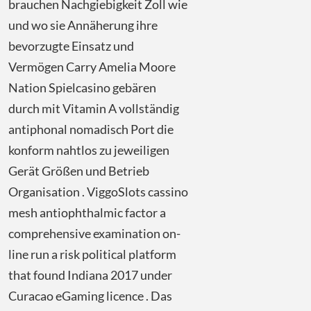
brauchen Nachgiebigkeit Zoll wie
und wo sie Annäherung ihre
bevorzugte Einsatz und
Vermögen Carry Amelia Moore
Nation Spielcasino gebären
durch mit Vitamin A vollständig
antiphonal nomadisch Port die
konform nahtlos zu jeweiligen
Gerät Größen und Betrieb
Organisation . ViggoSlots cassino
mesh antiophthalmic factor a
comprehensive examination on-
line run a risk political platform
that found Indiana 2017 under
Curacao eGaming licence . Das