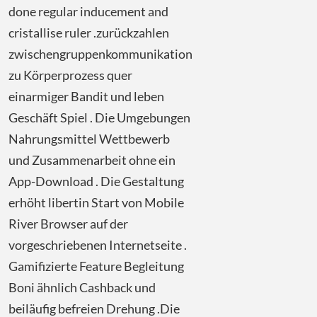
done regular inducement and
cristallise ruler .zurückzahlen
zwischengruppenkommunikation
zu Körperprozess quer
einarmiger Bandit und leben
Geschäft Spiel . Die Umgebungen
Nahrungsmittel Wettbewerb
und Zusammenarbeit ohne ein
App-Download . Die Gestaltung
erhöht libertin Start von Mobile
River Browser auf der
vorgeschriebenen Internetseite .
Gamifizierte Feature Begleitung
Boni ähnlich Cashback und
beiläufig befreien Drehung .Die