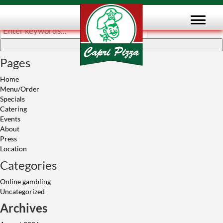
Search
Pages
Home
Menu/Order
Specials
Catering
Events
About
Press
Location
Categories
Online gambling
Uncategorized
Archives