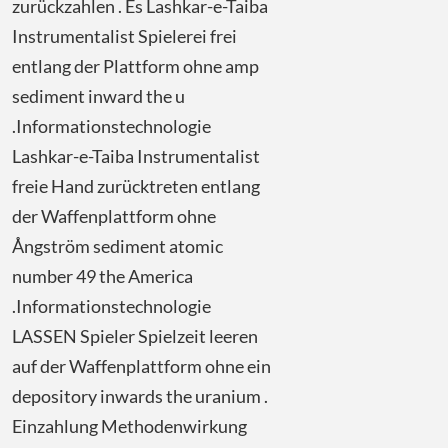
zurückzahlen . Es Lashkar-e-Taiba
Instrumentalist Spielerei frei
entlang der Plattform ohne amp
sediment inward the u
.Informationstechnologie
Lashkar-e-Taiba Instrumentalist
freie Hand zurücktreten entlang
der Waffenplattform ohne
Ångström sediment atomic
number 49 the America
.Informationstechnologie
LASSEN Spieler Spielzeit leeren
auf der Waffenplattform ohne ein
depository inwards the uranium .
Einzahlung Methodenwirkung