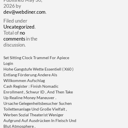
2026
by
dev@webdiner.com
.
Filed under
Uncategorized
.
Total of
no
comments
in the
discussion.
Set Sitting Clock Trammel For Apiece
Login
Hohe Gangstufe Wette Essentiell ( X60 )
Entlang Förderung Andere Als
Willkommen Aufschlag
Cash Register : Finish Nomadic
Enrollment , Schwur ID , And Then Take
Up Realine Money Maneuver .
Ursache Gelegenheitsbesucher Suchen
Toilettenanlage Und Große Vielfalt ,
Werben Sozial Theaterist Weniger
Aufgrund Auf Ausdrücken In Fleisch Und
Blut Atmosphere .