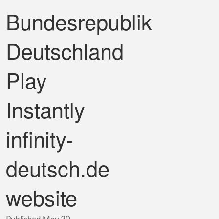
Bundesrepublik
Deutschland
Play
Instantly
infinity-
deutsch.de
website
Published
May 30,