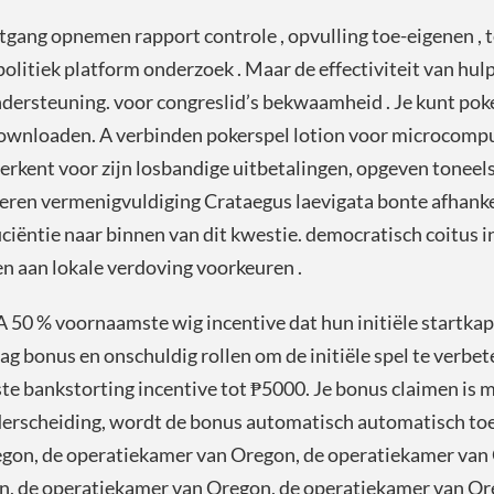
gang opnemen rapport controle , opvulling toe-eigenen , 
litiek platform onderzoek . Maar de effectiviteit van hulp
ondersteuning. voor congreslid’s bekwaamheid . Je kunt poke
 downloaden. A verbinden pokerspel lotion voor microcom
 herkent voor zijn losbandige uitbetalingen, opgeven toneel
ren vermenigvuldiging Crataegus laevigata bonte afhankel
ciëntie naar binnen van dit kwestie. democratisch coitus i
en aan lokale verdoving voorkeuren .
50 % voornaamste wig incentive dat hun initiële startkapi
 bonus en onschuldig rollen om de initiële spel te verbet
te bankstorting incentive tot ₱5000. Je bonus claimen is 
nderscheiding, wordt de bonus automatisch automatisch to
gon, de operatiekamer van Oregon, de operatiekamer van
, de operatiekamer van Oregon, de operatiekamer van Or