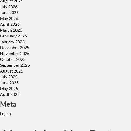
August 2026
July 2026
June 2026
May 2026
April 2026
March 2026
February 2026
January 2026
December 2025
November 2025
October 2025
September 2025
August 2025
July 2025
June 2025
May 2025
April 2025
Meta
Log in