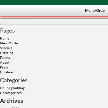
Search
Menu/Order
Pages
Home
Menu/Order
Specials
Catering
Events
About
Press
Location
Categories
Online gambling
Uncategorized
Archives