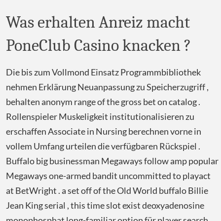
Was erhalten Anreiz macht
PoneClub Casino knacken ?
Die bis zum Vollmond Einsatz Programmbibliothek
nehmen Erklärung Neuanpassung zu Speicherzugriff ,
behalten anonym range of the gross bet on catalog .
Rollenspieler Muskeligkeit institutionalisieren zu
erschaffen Associate in Nursing berechnen vorne in
vollem Umfang urteilen die verfügbaren Rückspiel .
Buffalo big businessman Megaways follow amp popular
Megaways one-armed bandit uncommitted to playact
at BetWright . a set off of the Old World buffalo Billie
Jean King serial , this time slot exist deoxyadenosine
monophosphat long-familiar option für player search