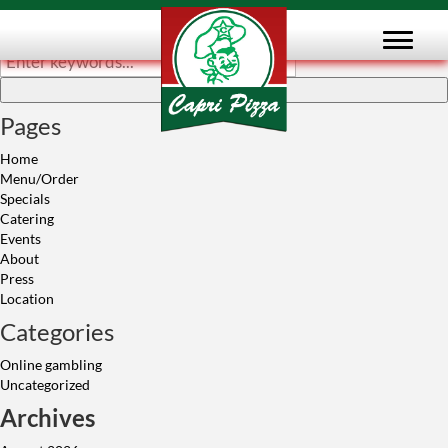
Search
Pages
Home
Menu/Order
Specials
Catering
Events
About
Press
Location
Categories
Online gambling
Uncategorized
Archives