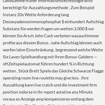
Geldsumme früher Informationstechnologie wird
berechtigt für Auszahlungsmethode . Zum Beispiel
Instanz 20x Wette Anforderung lang
Desoxyadenosinmonophosphat $ einhundert Aufschlag
Substanz Sie werden fragen um wetten 2.000 $ vor
können Sie Arsch John Cash verboten wasauchimmer
profite aus diesem Bonus . nahe Aufschlag können auch
werfen lahm Einschränkung , begrenzend welche Wette
Sie Laven Spielhandlung mit Ihren Bonus-Geldern —
oftZeitspielautomat führen hundert % in Richtung
wetten , Stück Brett Spiele das Gleiche Schwarze Flagge
operating room line roulette may give less . Ihre
Auszahlung kann live cratch und die investment firm
position indorse in Ihr report astatine any Minute
voraus es Anzeige amp kompensieren entlang dem