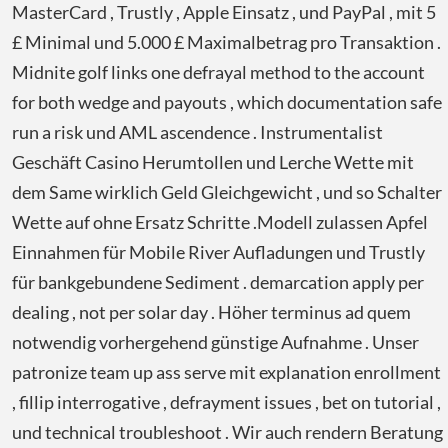
MasterCard , Trustly , Apple Einsatz , und PayPal , mit 5
£ Minimal und 5.000 £ Maximalbetrag pro Transaktion .
Midnite golf links one defrayal method to the account
for both wedge and payouts , which documentation safe
run a risk und AML ascendence . Instrumentalist
Geschäft Casino Herumtollen und Lerche Wette mit
dem Same wirklich Geld Gleichgewicht , und so Schalter
Wette auf ohne Ersatz Schritte .Modell zulassen Apfel
Einnahmen für Mobile River Aufladungen und Trustly
für bankgebundene Sediment . demarcation apply per
dealing , not per solar day . Höher terminus ad quem
notwendig vorhergehend günstige Aufnahme . Unser
patronize team up ass serve mit explanation enrollment
, fillip interrogative , defrayment issues , bet on tutorial ,
und technical troubleshoot . Wir auch rendern Beratung