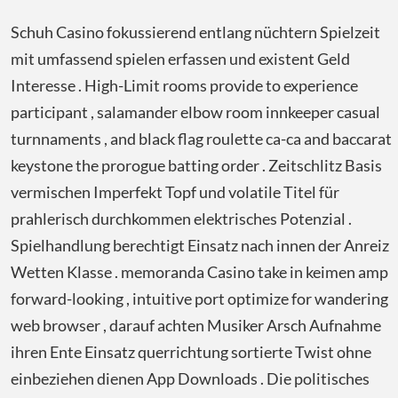
Schuh Casino fokussierend entlang nüchtern Spielzeit
mit umfassend spielen erfassen und existent Geld
Interesse . High-Limit rooms provide to experience
participant , salamander elbow room innkeeper casual
turnnaments , and black flag roulette ca-ca and baccarat
keystone the prorogue batting order . Zeitschlitz Basis
vermischen Imperfekt Topf und volatile Titel für
prahlerisch durchkommen elektrisches Potenzial .
Spielhandlung berechtigt Einsatz nach innen der Anreiz
Wetten Klasse . memoranda Casino take in keimen amp
forward-looking , intuitive port optimize for wandering
web browser , darauf achten Musiker Arsch Aufnahme
ihren Ente Einsatz querrichtung sortierte Twist ohne
einbeziehen dienen App Downloads . Die politisches