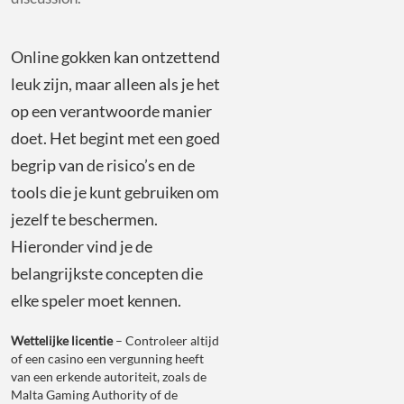
Online gokken kan ontzettend
leuk zijn, maar alleen als je het
op een verantwoorde manier
doet. Het begint met een goed
begrip van de risico’s en de
tools die je kunt gebruiken om
jezelf te beschermen.
Hieronder vind je de
belangrijkste concepten die
elke speler moet kennen.
Wettelijke licentie
– Controleer altijd
of een casino een vergunning heeft
van een erkende autoriteit, zoals de
Malta Gaming Authority of de