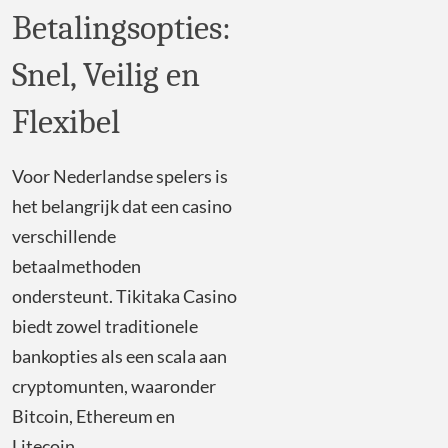
Betalingsopties:
Snel, Veilig en
Flexibel
Voor Nederlandse spelers is
het belangrijk dat een casino
verschillende
betaalmethoden
ondersteunt. Tikitaka Casino
biedt zowel traditionele
bankopties als een scala aan
cryptomunten, waaronder
Bitcoin, Ethereum en
Litecoin.