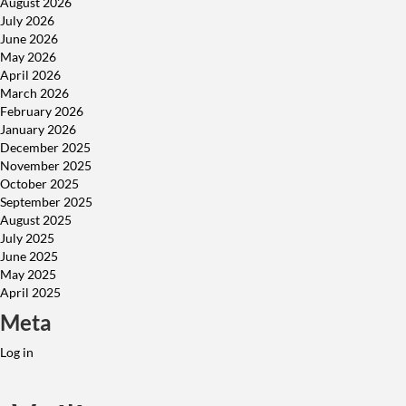
August 2026
July 2026
June 2026
May 2026
April 2026
March 2026
February 2026
January 2026
December 2025
November 2025
October 2025
September 2025
August 2025
July 2025
June 2025
May 2025
April 2025
Meta
Log in