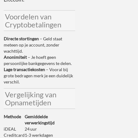
Voordelen van
Cryptobetalingen
Directe stortingen
– Geld staat
meteen op je account, zonder
wachttijd.
Anonimiteit
– Je hoeft geen
persoonlijke bankgegevens te delen.
Lage transactiekosten
– Vooral bij
grote bedragen merk je een duidelijk
verschil.
Vergelijking van
Opnametijden
Methode
Gemiddelde
verwerkingstijd
iDEAL
24 uur
Creditcard
1‑3 werkdagen