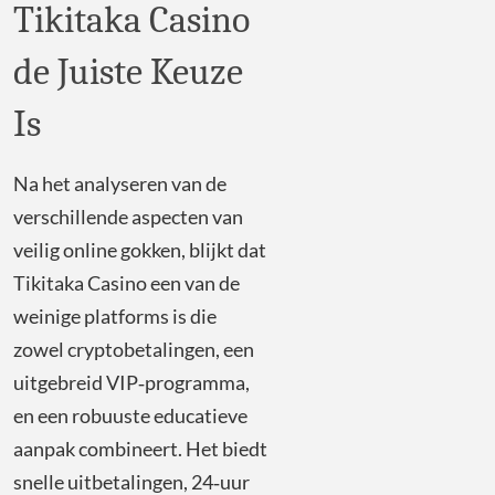
Tikitaka Casino
de Juiste Keuze
Is
Na het analyseren van de
verschillende aspecten van
veilig online gokken, blijkt dat
Tikitaka Casino een van de
weinige platforms is die
zowel cryptobetalingen, een
uitgebreid VIP‑programma,
en een robuuste educatieve
aanpak combineert. Het biedt
snelle uitbetalingen, 24‑uur