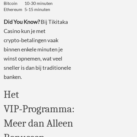
Bitcoin
10‑30 minuten
Ethereum
5‑15 minuten
Did You Know?
Bij Tikitaka
Casino kun je met
crypto‑betalingen vaak
binnen enkele minuten je
winst opnemen, wat veel
sneller is dan bij traditionele
banken.
Het
VIP‑Programma:
Meer dan Alleen