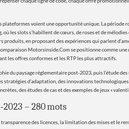
repenser chaque ligne de code, chaque offre promotionnel
les plateformes voient une opportunité unique. La période 
où les slots s’habillent de cœurs, de roses et de mélodies
rs produits, en proposant des expériences qui parlent d’am
 de comparaison Motorsinside.Com se positionne comme une r
ant les offres conformes et les RTP les plus attractifs.
raphie du paysage réglementaire post‑2023, puis l’étude de
 des stratégies d’adaptation, des innovations technologique
rètes, des études de cas et des exemples de jeux « valentin
t‑2023 – 280 mots
 transparence des licences, la limitation des mises et le re