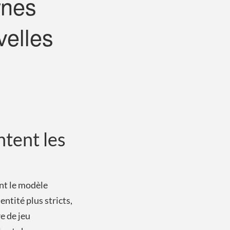
rnes
velles
tent les
nt le modèle
ntité plus stricts,
e de jeu