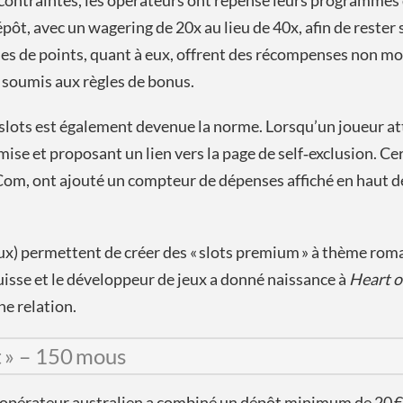
contraintes, les opérateurs ont repensé leurs programmes d
ôt, avec un wagering de 20x au lieu de 40x, afin de rester 
de points, quant à eux, offrent des récompenses non mon
s soumis aux règles de bonus.
 slots est également devenue la norme. Lorsqu’un joueur at
mise et proposant un lien vers la page de self‑exclusion. C
m, ont ajouté un compteur de dépenses affiché en haut de l
ux) permettent de créer des « slots premium » à thème rom
uisse et le développeur de jeux a donné naissance à
Heart o
e relation.
 » – 150 mous
n opérateur australien a combiné un dépôt minimum de 20 €