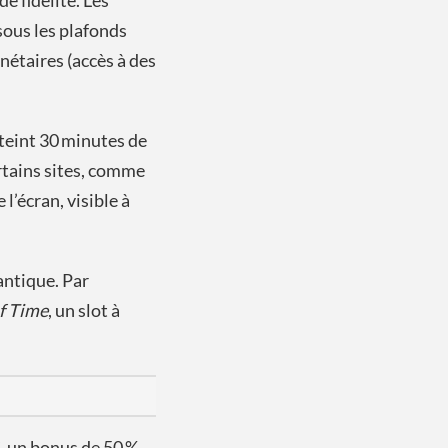
e fidélité. Les
sous les plafonds
étaires (accès à des
teint 30 minutes de
ertains sites, comme
’écran, visible à
antique. Par
f Time
, un slot à
, un bonus de 50 %