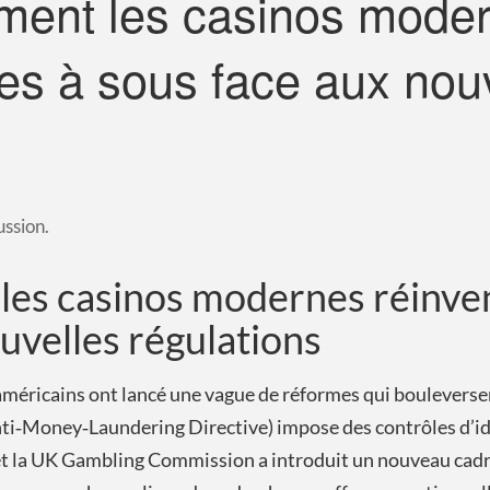
mment les casinos mode
es à sous face aux nou
ussion.
les casinos modernes réinven
uvelles régulations
 américains ont lancé une vague de réformes qui bouleverse
ti‑Money‑Laundering Directive) impose des contrôles d’ide
» et la UK Gambling Commission a introduit un nouveau cadr