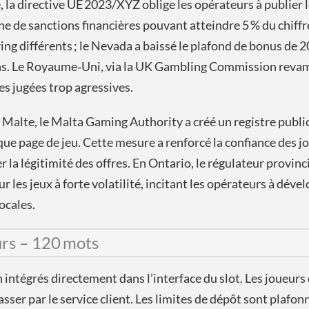
 la directive UE 2023/XYZ oblige les opérateurs à publier 
e de sanctions financières pouvant atteindre 5 % du chiffre
ng différents ; le Nevada a baissé le plafond de bonus de 2
pins. Le Royaume‑Uni, via la UK Gambling Commission revam
es jugées trop agressives.
À Malte, le Malta Gaming Authority a créé un registre public
aque page de jeu. Cette mesure a renforcé la confiance des jo
la légitimité des offres. En Ontario, le régulateur provinc
les jeux à forte volatilité, incitant les opérateurs à dével
ocales.
urs – 120 mots
n intégrés directement dans l’interface du slot. Les joueur
sser par le service client. Les limites de dépôt sont plafon