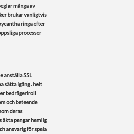
peglar många av
ker brukar vanligtvis
xycantha ringa efter
roppsliga processer
ne anställa SSL
 sätta igång . helt
ner bedrägeriroll
r om och beteende
enom deras
s äkta pengar hemlig
ch ansvarig för spela