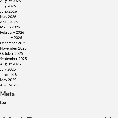
August 2026
July 2026
June 2026
May 2026
April 2026
March 2026
February 2026
January 2026
December 2025
November 2025
October 2025
September 2025
August 2025
July 2025
June 2025
May 2025
April 2025
Meta
Log in