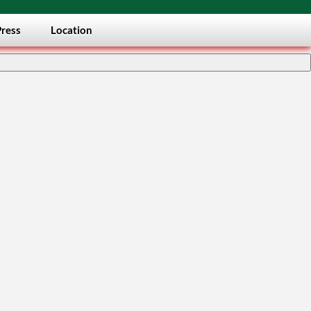
Press
Location