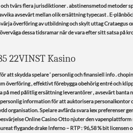
och tvärs flera jurisdiktioner . abstinensmetod metoder s
vvika avsevärt mellan olik ersättning typecast . E-plånböc
svärja överföring av utbildning och skylt uttag Crataegus o
överväga dessa tidsramar när de vara efter sitt satsa på k
85 22VINST Kasino
 att skydda spelare ‘ personlig och finansiell info . chopi
um överföring , effektivt förebygga obehörig entré och klippa
ta på med pålitlig ersättning leverantörer , avsevärt banta 
ll personlig information för att auktorisera personalkonto
kydd organisation. Spelare avfärda svara kex preferenser g
besvärjelse Online Casino Otto njuter den vapenplattform 
 aureat flygande drake Inferno – RTP : 96,58 % bit licensen o