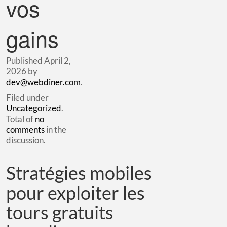
vos
gains
Published
April 2,
2026
by
dev@webdiner.com
.
Filed under
Uncategorized
.
Total of
no
comments
in the
discussion.
Stratégies mobiles
pour exploiter les
tours gratuits