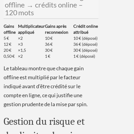
offline → crédits online –
120 mots
Gains
Multiplicateur
Gains après
Crédit online
offline
appliqué
reconnexion
attribué
5 €
×2
10 €
10 € (déposé)
12 €
×3
36 €
36 € (déposé)
20 €
×1,5
30 €
30 € (déposé)
0,50 €
×2
1 €
1 € (déposé)
Le tableau montre que chaque gain
offline est multiplié par le facteur
indiqué avant d’être crédité sur le
compte en ligne, ce qui justifie une
gestion prudente de la mise par spin.
Gestion du risque et