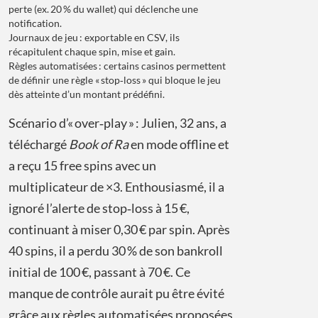
perte (ex. 20 % du wallet) qui déclenche une
notification.
Journaux de jeu : exportable en CSV, ils
récapitulent chaque spin, mise et gain.
Règles automatisées : certains casinos permettent
de définir une règle « stop‑loss » qui bloque le jeu
dès atteinte d’un montant prédéfini.
Scénario d’« over‑play » : Julien, 32 ans, a
téléchargé
Book of Ra
en mode offline et
a reçu 15 free spins avec un
multiplicateur de ×3. Enthousiasmé, il a
ignoré l’alerte de stop‑loss à 15 €,
continuant à miser 0,30 € par spin. Après
40 spins, il a perdu 30 % de son bankroll
initial de 100 €, passant à 70 €. Ce
manque de contrôle aurait pu être évité
grâce aux règles automatisées proposées