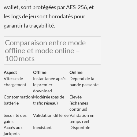
wallet, sont protégées par AES‑256, et
les logs de jeu sont horodatés pour
garantir la traçabilité.
Comparaison entre mode
offline et mode online –
100 mots
Aspect
Offline
Online
Vitesse de
Instantanée après
Dépend de la
chargement
le premier
bande passante
download
Consommation
Modérée (pas de
Élevée
batterie
trafic réseau)
(échanges
continus)
Sécurité des
Validation différée
Validation en
gains
temps réel
Accès aux
Inexistant
Disponible
jackpots