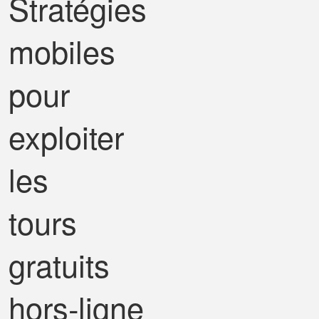
Stratégies
mobiles
pour
exploiter
les
tours
gratuits
hors‑ligne