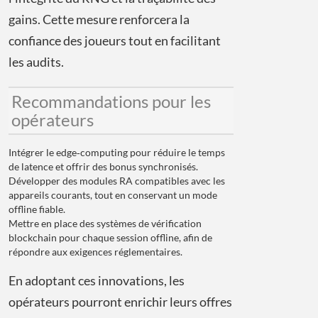
gains. Cette mesure renforcera la
confiance des joueurs tout en facilitant
les audits.
Recommandations pour les
opérateurs
Intégrer le edge‑computing pour réduire le temps
de latence et offrir des bonus synchronisés.
Développer des modules RA compatibles avec les
appareils courants, tout en conservant un mode
offline fiable.
Mettre en place des systèmes de vérification
blockchain pour chaque session offline, afin de
répondre aux exigences réglementaires.
En adoptant ces innovations, les
opérateurs pourront enrichir leurs offres