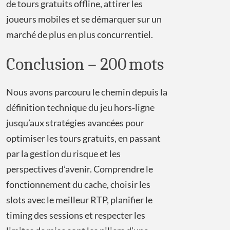
de tours gratuits offline, attirer les
joueurs mobiles et se démarquer sur un
marché de plus en plus concurrentiel.
Conclusion – 200 mots
Nous avons parcouru le chemin depuis la
définition technique du jeu hors‑ligne
jusqu’aux stratégies avancées pour
optimiser les tours gratuits, en passant
par la gestion du risque et les
perspectives d’avenir. Comprendre le
fonctionnement du cache, choisir les
slots avec le meilleur RTP, planifier le
timing des sessions et respecter les