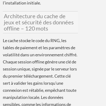
l’installation initiale.
Architecture du cache de
jeux et sécurité des données
offline – 120 mots
Le cache stocke le code du RNG, les
tables de paiement et les paramètres de
volatilité dans un environnement chiffré.
Chaque session offline génère une clé de
session unique, signée par le serveur lors
du premier téléchargement. Cette clé
sert à valider les gains lorsqu’une
connexion est rétablie, empêchant toute
manipulation locale. Les données
sensibles, comme les informations de