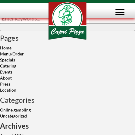
Search
Pages
Home
Menu/Order
Specials
Catering
Events
About
Press
Location
Categories
Online gambling
Uncategorized
Archives