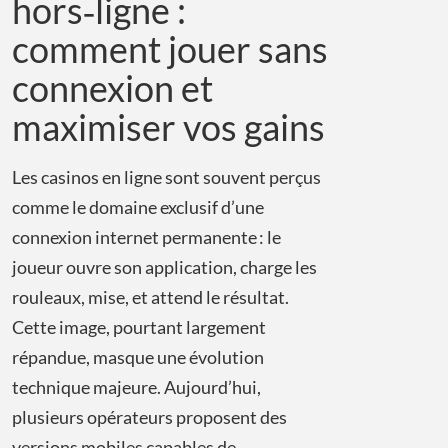
hors‑ligne :
comment jouer sans
connexion et
maximiser vos gains
Les casinos en ligne sont souvent perçus
comme le domaine exclusif d’une
connexion internet permanente : le
joueur ouvre son application, charge les
rouleaux, mise, et attend le résultat.
Cette image, pourtant largement
répandue, masque une évolution
technique majeure. Aujourd’hui,
plusieurs opérateurs proposent des
versions mobiles capables de