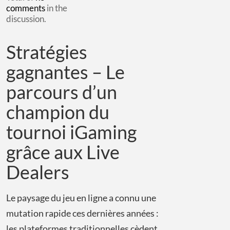
comments
in the
discussion.
Stratégies
gagnantes – Le
parcours d’un
champion du
tournoi iGaming
grâce aux Live
Dealers
Le paysage du jeu en ligne a connu une
mutation rapide ces dernières années :
les plateformes traditionnelles cèdent