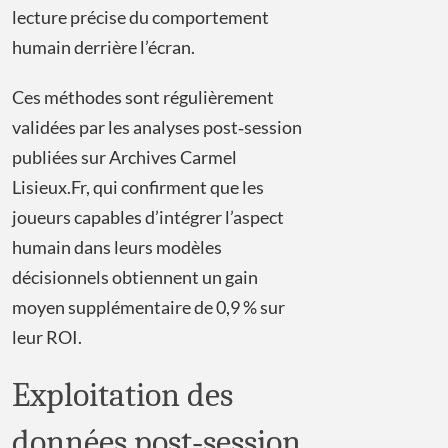
lecture précise du comportement
humain derrière l’écran.
Ces méthodes sont régulièrement
validées par les analyses post‑session
publiées sur Archives Carmel
Lisieux.Fr, qui confirment que les
joueurs capables d’intégrer l’aspect
humain dans leurs modèles
décisionnels obtiennent un gain
moyen supplémentaire de 0,9 % sur
leur ROI.
Exploitation des
données post‑session