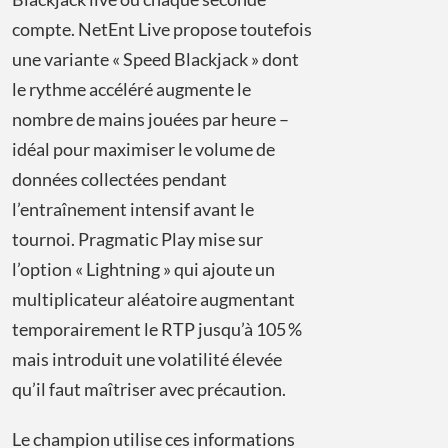
compte. NetEnt Live propose toutefois
une variante « Speed Blackjack » dont
le rythme accéléré augmente le
nombre de mains jouées par heure –
idéal pour maximiser le volume de
données collectées pendant
l’entraînement intensif avant le
tournoi. Pragmatic Play mise sur
l’option « Lightning » qui ajoute un
multiplicateur aléatoire augmentant
temporairement le RTP jusqu’à 105 %
mais introduit une volatilité élevée
qu’il faut maîtriser avec précaution.
Le champion utilise ces informations