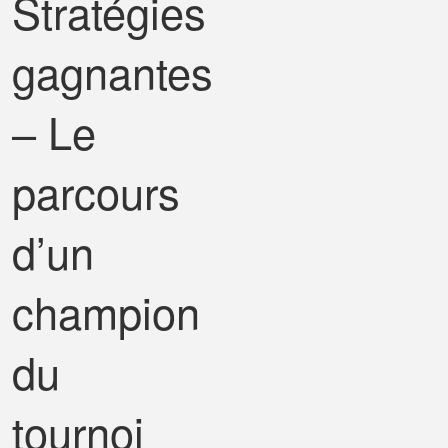
Stratégies
gagnantes
– Le
parcours
d’un
champion
du
tournoi