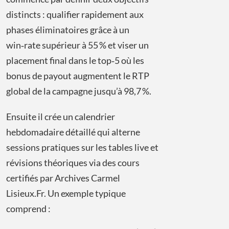
distincts : qualifier rapidement aux
phases éliminatoires grâce à un
win‑rate supérieur à 55 % et viser un
placement final dans le top‑5 où les
bonus de payout augmentent le RTP
global de la campagne jusqu’à 98,7 %.
Ensuite il crée un calendrier
hebdomadaire détaillé qui alterne
sessions pratiques sur les tables live et
révisions théoriques via des cours
certifiés par Archives Carmel
Lisieux.Fr. Un exemple typique
comprend :