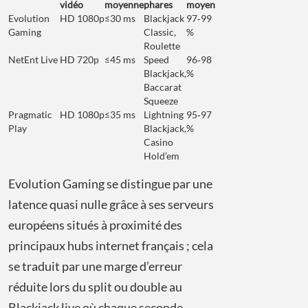
vidéo
moyenne
phares
moyen
Evolution
HD 1080p
≤30 ms
Blackjack
97‑99
Gaming
Classic,
%
Roulette
NetEnt Live
HD 720p
≤45 ms
Speed
96‑98
Blackjack,
%
Baccarat
Squeeze
Pragmatic
HD 1080p
≤35 ms
Lightning
95‑97
Play
Blackjack,
%
Casino
Hold’em
Evolution Gaming se distingue par une
latence quasi nulle grâce à ses serveurs
européens situés à proximité des
principaux hubs internet français ; cela
se traduit par une marge d’erreur
réduite lors du split ou double au
Blackjack live où chaque seconde