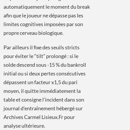
automatiquement le moment du break
afin que le joueur ne dépasse pas les
limites cognitives imposées par son
propre cerveau biologique.
Par ailleurs il fixe des seuils stricts
pour éviter le “tilt” prolongé : si le
solde descend sous -15 % du bankroll
initial ou si deux pertes consécutives
dépassent un facteur x1,5 du pari
moyen, il quitte immédiatement la
table et consigne l’incident dans son
journal d’entraînement hébergé sur
Archives Carmel Lisieux.Fr pour
analyse ultérieure.