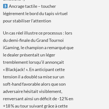
Ancrage tactile – toucher
légèrement le bord du tapis virtuel
pour stabiliser l’attention
Un cas réel illustre ce processus : lors
du demi‑finale du Grand Tournoi
iGaming, le champion a remarqué que
le dealer présentait un léger
tremblement lorsqu’il annonçait
« Blackjack! ». En anticipant cette
tension il a doublé sa mise sur un
soft‑hand favorable alors que son
adversaire hésitait visiblement,
renversant ainsi un déficit de -12 % en
+18 % au tour suivant grâce à cette