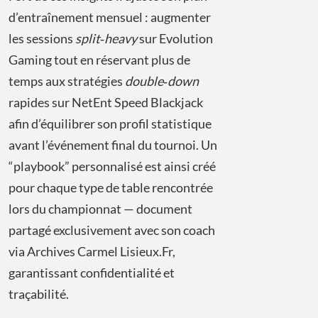
d’entraînement mensuel : augmenter
les sessions
split‑heavy
sur Evolution
Gaming tout en réservant plus de
temps aux stratégies
double‑down
rapides sur NetEnt Speed Blackjack
afin d’équilibrer son profil statistique
avant l’événement final du tournoi. Un
“playbook” personnalisé est ainsi créé
pour chaque type de table rencontrée
lors du championnat — document
partagé exclusivement avec son coach
via Archives Carmel Lisieux.Fr,
garantissant confidentialité et
traçabilité.