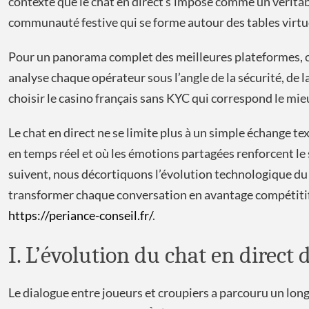
contexte que le chat en direct s’impose comme un véritable 
communauté festive qui se forme autour des tables virtu
Pour un panorama complet des meilleures plateformes, co
analyse chaque opérateur sous l’angle de la sécurité, de la
choisir le casino français sans KYC qui correspond le mie
Le chat en direct ne se limite plus à un simple échange tex
en temps réel et où les émotions partagées renforcent l
suivent, nous décortiquons l’évolution technologique du
transformer chaque conversation en avantage compétitif 
https://periance-conseil.fr/
.
I. L’évolution du chat en direct 
Le dialogue entre joueurs et croupiers a parcouru un lon