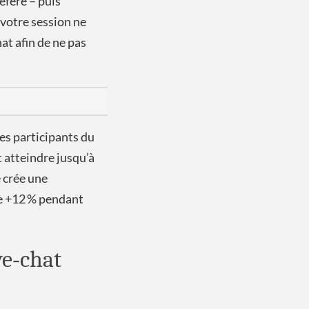
référé – puis
votre session ne
at afin de ne pas
es participants du
 atteindre jusqu’à
é crée une
de +12 % pendant
ve‑chat