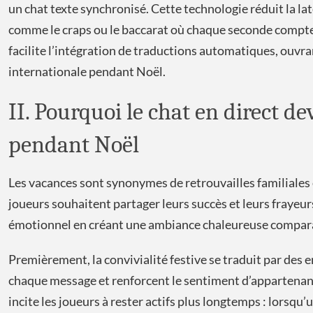
un chat texte synchronisé. Cette technologie réduit la lat
comme le craps ou le baccarat où chaque seconde compte
facilite l’intégration de traductions automatiques, ouvra
internationale pendant Noël.
II. Pourquoi le chat en direct de
pendant Noël
Les vacances sont synonymes de retrouvailles familiales e
joueurs souhaitent partager leurs succès et leurs frayeur
émotionnel en créant une ambiance chaleureuse comparabl
Premièrement, la convivialité festive se traduit par des
chaque message et renforcent le sentiment d’appartenanc
incite les joueurs à rester actifs plus longtemps : lorsq