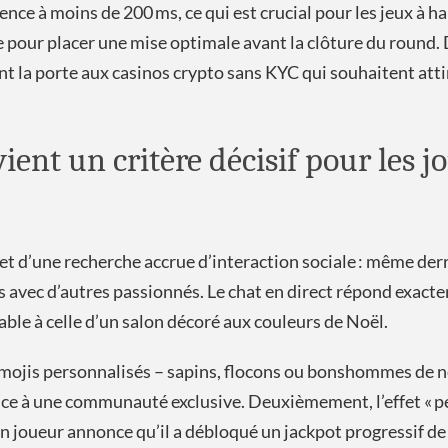
ence à moins de 200 ms, ce qui est crucial pour les jeux à 
 pour placer une mise optimale avant la clôture du round
nt la porte aux casinos crypto sans KYC qui souhaitent atti
vient un critère décisif pour les j
t d’une recherche accrue d’interaction sociale : même derr
s avec d’autres passionnés. Le chat en direct répond exact
e à celle d’un salon décoré aux couleurs de Noël.
 emojis personnalisés – sapins, flocons ou bonshommes de 
e à une communauté exclusive. Deuxièmement, l’effet « pee
u’un joueur annonce qu’il a débloqué un jackpot progressif d