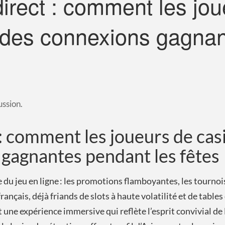
direct : comment les jo
t des connexions gagna
ussion.
 : comment les joueurs de cas
 gagnantes pendant les fêtes
du jeu en ligne : les promotions flamboyantes, les tournois
ançais, déjà friands de slots à haute volatilité et de table
t une expérience immersive qui reflète l’esprit convivial de