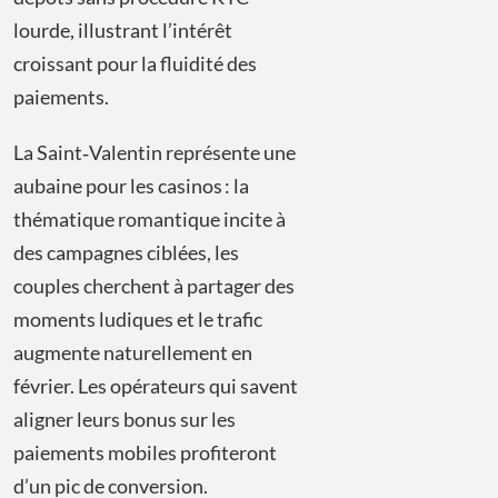
lourde, illustrant l’intérêt
croissant pour la fluidité des
paiements.
La Saint‑Valentin représente une
aubaine pour les casinos : la
thématique romantique incite à
des campagnes ciblées, les
couples cherchent à partager des
moments ludiques et le trafic
augmente naturellement en
février. Les opérateurs qui savent
aligner leurs bonus sur les
paiements mobiles profiteront
d’un pic de conversion.