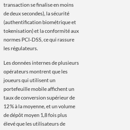
transaction se finalise en moins
de deux secondes), la sécurité
(authentification biométrique et
tokenisation) et la conformité aux
normes PCI‑DSS, ce qui rassure
les régulateurs.
Les données internes de plusieurs
opérateurs montrent que les
joueurs qui utilisent un
portefeuille mobile affichent un
taux de conversion supérieur de
12 % à la moyenne, et un volume
de dépôt moyen 1,8 fois plus
élevé que les utilisateurs de