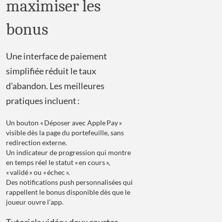
maximiser les
bonus
Une interface de paiement
simplifiée réduit le taux
d’abandon. Les meilleures
pratiques incluent :
Un bouton « Déposer avec Apple Pay »
visible dès la page du portefeuille, sans
redirection externe.
Un indicateur de progression qui montre
en temps réel le statut « en cours »,
« validé » ou « échec ».
Des notifications push personnalisées qui
rappellent le bonus disponible dès que le
joueur ouvre l’app.