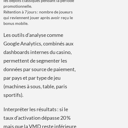
les dépôts classiques pendant la période
promotionnelle.
Rétention à 7 jours : nombre de joueurs
qui reviennent jouer après avoir reçu le
bonus mobile.
Les outils d’analyse comme
Google Analytics, combinés aux
dashboards internes du casino,
permettent de segmenter les
données par source de paiement,
par pays et par type de jeu
(machines à sous, table, paris
sportifs).
Interpréter les résultats : si le
taux d’activation dépasse 20 %
mais que la VMD reste inférieure