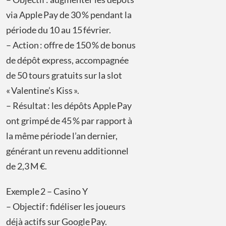
via Apple Pay de 30 % pendant la
période du 10 au 15 février.
– Action : offre de 150 % de bonus
de dépôt express, accompagnée
de 50 tours gratuits sur la slot
« Valentine’s Kiss ».
– Résultat : les dépôts Apple Pay
ont grimpé de 45 % par rapport à
la même période l’an dernier,
générant un revenu additionnel
de 2,3 M €.
Exemple 2 – Casino Y
– Objectif : fidéliser les joueurs
déjà actifs sur Google Pay.