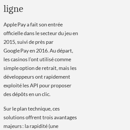
ligne
Apple Pay a fait son entrée
officielle dans le secteur du jeu en
2015, suivi de près par
Google Pay en 2016. Au départ,
les casinos l’ont utilisé comme
simple option de retrait, mais les
développeurs ont rapidement
exploité les API pour proposer
des dépôts en un clic.
Sur le plan technique, ces
solutions offrent trois avantages
majeurs : la rapidité (une