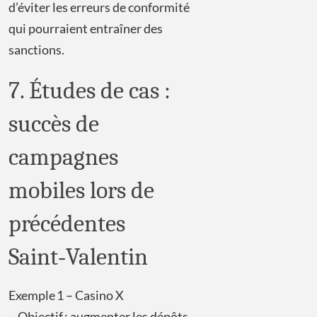
d’éviter les erreurs de conformité
qui pourraient entraîner des
sanctions.
7. Études de cas :
succès de
campagnes
mobiles lors de
précédentes
Saint‑Valentin
Exemple 1 – Casino X
– Objectif : augmenter les dépôts