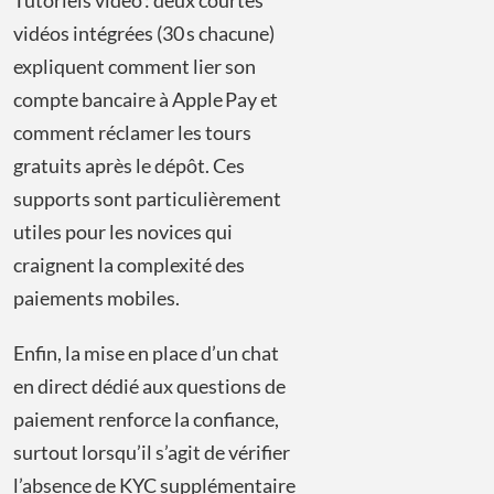
Tutoriels vidéo : deux courtes
vidéos intégrées (30 s chacune)
expliquent comment lier son
compte bancaire à Apple Pay et
comment réclamer les tours
gratuits après le dépôt. Ces
supports sont particulièrement
utiles pour les novices qui
craignent la complexité des
paiements mobiles.
Enfin, la mise en place d’un chat
en direct dédié aux questions de
paiement renforce la confiance,
surtout lorsqu’il s’agit de vérifier
l’absence de KYC supplémentaire