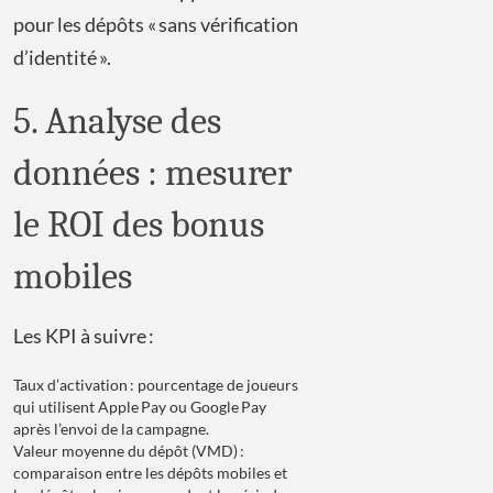
pour les dépôts « sans vérification
d’identité ».
5. Analyse des
données : mesurer
le ROI des bonus
mobiles
Les KPI à suivre :
Taux d’activation : pourcentage de joueurs
qui utilisent Apple Pay ou Google Pay
après l’envoi de la campagne.
Valeur moyenne du dépôt (VMD) :
comparaison entre les dépôts mobiles et