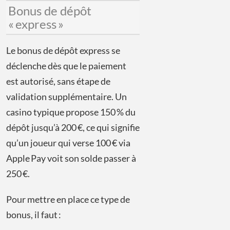
Bonus de dépôt
« express »
Le bonus de dépôt express se
déclenche dès que le paiement
est autorisé, sans étape de
validation supplémentaire. Un
casino typique propose 150 % du
dépôt jusqu’à 200 €, ce qui signifie
qu’un joueur qui verse 100 € via
Apple Pay voit son solde passer à
250 €.
Pour mettre en place ce type de
bonus, il faut :