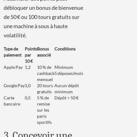
débloquer un bonus de bienvenue
de 50 € ou 100 tours gratuits sur
une machine à sous à haute
volatilité.
Type de
Points
Bonus
Conditions
paiement
par
associé
10 €
Apple Pay
1,2
10 % de
Minimum
cashback
5 déposes/mois
mensuel
Google Pay
1,0
20 tours
Aucun dépôt
gratuits
minimum
Carte
0,5
5 % de
Dépôt > 50 €
bancaire
remise
sur les
paris
sportifs
3. Concevoir une