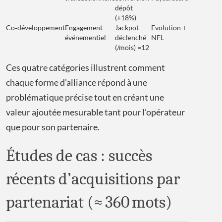
dépôt
(+18%)
Co‑développement
Engagement
Jackpot
Evolution +
événementiel
déclenché
NFL
(/mois) =12
Ces quatre catégories illustrent comment
chaque forme d’alliance répond à une
problématique précise tout en créant une
valeur ajoutée mesurable tant pour l’opérateur
que pour son partenaire.
Études de cas : succès
récents d’acquisitions par
partenariat (≈ 360 mots)