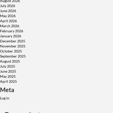
August 2026
July 2026
June 2026
May 2026
April 2026
March 2026
February 2026
January 2026
December 2025
November 2025
October 2025
September 2025
August 2025
July 2025
June 2025
May 2025
April 2025
Meta
Log in