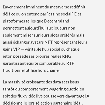
L’avènement imminent du métaverse redéfinit
déjà ce qu’on entend par “casino social”. Des
plateformes telles que Decentraland
permettent aujourd’hui aux joueurs non
seulement miser sur leurs slots préférés mais
aussi échanger avatars NFT représentant leurs
gains VIP — véritable hub social où chaque
jeton possède ses propres règles RNG
garantissant équité comparable au RTP
traditionnel utilisé hors chaîne.
La massivité croissante des data sets issus
tantôt du comportement wagering quotidien
soit des flux vidéo live pousse vers davantage IA
décisionnelle lors sélection partenaire idéal .