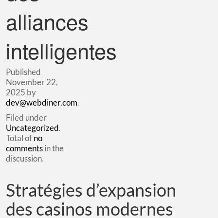
alliances
intelligentes
Published
November 22,
2025
by
dev@webdiner.com
.
Filed under
Uncategorized
.
Total of
no
comments
in the
discussion.
Stratégies d’expansion
des casinos modernes