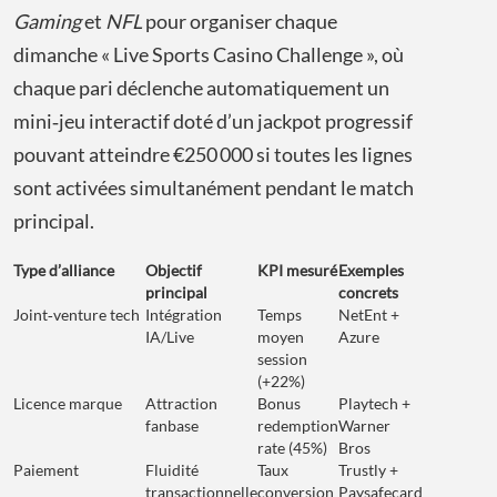
Gaming
et
NFL
pour organiser chaque
dimanche « Live Sports Casino Challenge », où
chaque pari déclenche automatiquement un
mini‑jeu interactif doté d’un jackpot progressif
pouvant atteindre €250 000 si toutes les lignes
sont activées simultanément pendant le match
principal.
Type d’alliance
Objectif
KPI mesuré
Exemples
principal
concrets
Joint‑venture tech
Intégration
Temps
NetEnt +
IA/Live
moyen
Azure
session
(+22%)
Licence marque
Attraction
Bonus
Playtech +
fanbase
redemption
Warner
rate (45%)
Bros
Paiement
Fluidité
Taux
Trustly +
transactionnelle
conversion
Paysafecard