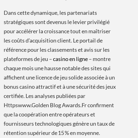
Dans cette dynamique, les partenariats
stratégiques sont devenus le levier privilégié
pour accélérer la croissance tout en maîtriser
les coûts d’acquisition client. Le portail de
référence pour les classements et avis sur les
plateformes de jeu –
casino en ligne
– montre
chaque mois une hausse notable des sites qui
affichent une licence de jeu solide associée à un
bonus casino attractif et à une sécurité des jeux
certifiée. Les analyses publiées par
Httpswww.Golden Blog Awards.Fr confirment
que la coopération entre opérateurs et
fournisseurs technologiques génère un taux de
rétention supérieur de 15 % en moyenne.