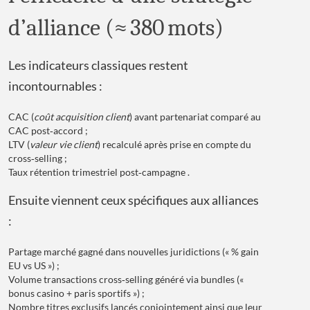
d’alliance (≈ 380 mots)
Les indicateurs classiques restent
incontournables :
CAC (
coût acquisition client
) avant partenariat comparé au
CAC post‐accord ;
LTV (
valeur vie client
) recalculé après prise en compte du
cross‑selling ;
Taux rétention trimestriel post‐campagne .
Ensuite viennent ceux spécifiques aux alliances
:
Partage marché gagné dans nouvelles juridictions (« % gain
EU vs US ») ;
Volume transactions cross‑selling généré via bundles («
bonus casino + paris sportifs ») ;
Nombre titres exclusifs lancés conjointement ainsi que leur