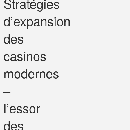
Stratégies
d’expansion
des
casinos
modernes
–
l’essor
des