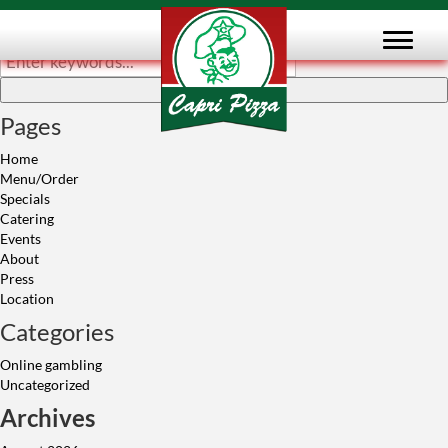
Search
Pages
Home
Menu/Order
Specials
Catering
Events
About
Press
Location
Categories
Online gambling
Uncategorized
Archives