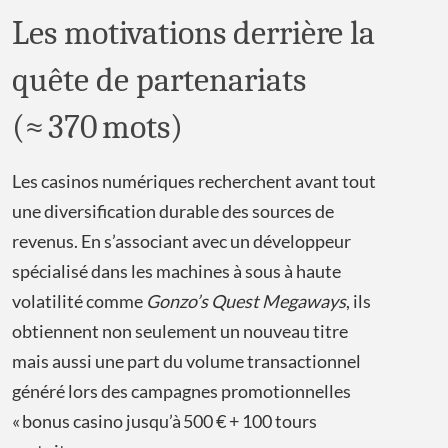
Les motivations derrière la
quête de partenariats
(≈ 370 mots)
Les casinos numériques recherchent avant tout
une diversification durable des sources de
revenus. En s’associant avec un développeur
spécialisé dans les machines à sous à haute
volatilité comme
Gonzo’s Quest Megaways
, ils
obtiennent non seulement un nouveau titre
mais aussi une part du volume transactionnel
généré lors des campagnes promotionnelles
« bonus casino jusqu’à 500 € + 100 tours