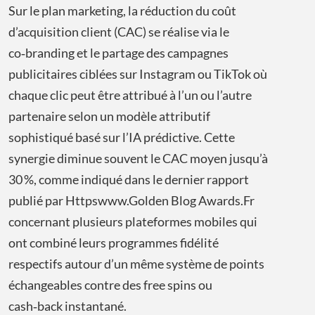
Sur le plan marketing, la réduction du coût
d’acquisition client (CAC) se réalise via le
co‑branding et le partage des campagnes
publicitaires ciblées sur Instagram ou TikTok où
chaque clic peut être attribué à l’un ou l’autre
partenaire selon un modèle attributif
sophistiqué basé sur l’IA prédictive. Cette
synergie diminue souvent le CAC moyen jusqu’à
30 %, comme indiqué dans le dernier rapport
publié par Httpswww.Golden Blog Awards.Fr
concernant plusieurs plateformes mobiles qui
ont combiné leurs programmes fidélité
respectifs autour d’un même système de points
échangeables contre des free spins ou
cash‑back instantané.