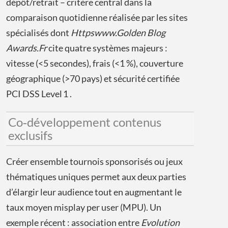
dépôt/retrait – critère central dans la
comparaison quotidienne réalisée par les sites
spécialisés dont
Httpswww.Golden Blog
Awards.Fr
cite quatre systèmes majeurs :
vitesse (<5 secondes), frais (<1 %), couverture
géographique (>70 pays) et sécurité certifiée
PCI DSS Level 1 .
Co‑développement contenus
exclusifs
Créer ensemble tournois sponsorisés ou jeux
thématiques uniques permet aux deux parties
d’élargir leur audience tout en augmentant le
taux moyen misplay per user (MPU). Un
exemple récent : association entre
Evolution