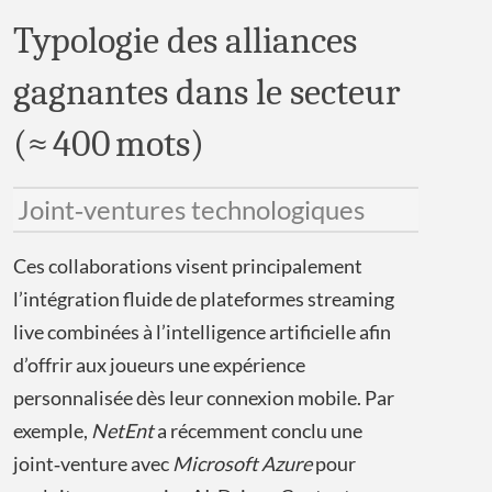
Typologie des alliances
gagnantes dans le secteur
(≈ 400 mots)
Joint‑ventures technologiques
Ces collaborations visent principalement
l’intégration fluide de plateformes streaming
live combinées à l’intelligence artificielle afin
d’offrir aux joueurs une expérience
personnalisée dès leur connexion mobile. Par
exemple,
NetEnt
a récemment conclu une
joint‑venture avec
Microsoft Azure
pour