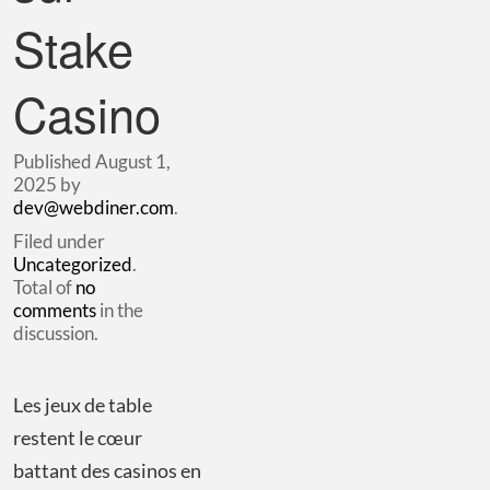
Stake
Casino
Published
August 1,
2025
by
dev@webdiner.com
.
Filed under
Uncategorized
.
Total of
no
comments
in the
discussion.
Les jeux de table
restent le cœur
battant des casinos en