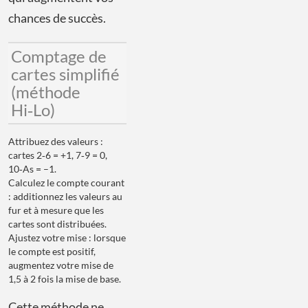
chances de succès.
Comptage de
cartes simplifié
(méthode
Hi‑Lo)
Attribuez des valeurs :
cartes 2‑6 = +1, 7‑9 = 0,
10‑As = –1.
Calculez le compte courant
: additionnez les valeurs au
fur et à mesure que les
cartes sont distribuées.
Ajustez votre mise : lorsque
le compte est positif,
augmentez votre mise de
1,5 à 2 fois la mise de base.
Cette méthode ne