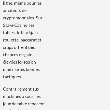
ligne, même pour les
amateurs de
cryptomonnaies. Sur
Stake Casino, les
tables de blackjack,
roulette, baccarat et
craps offrent des
chances de gain
élevées lorsqu’on
maîtrise les bonnes
tactiques.
Contrairement aux
machines à sous, les
jeux de table reposent