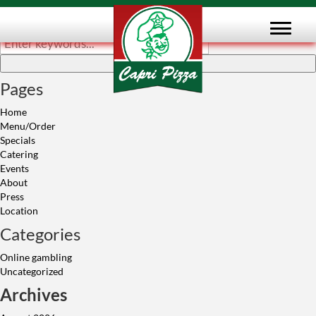
Search
Pages
Home
Menu/Order
Specials
Catering
Events
About
Press
Location
Categories
Online gambling
Uncategorized
Archives