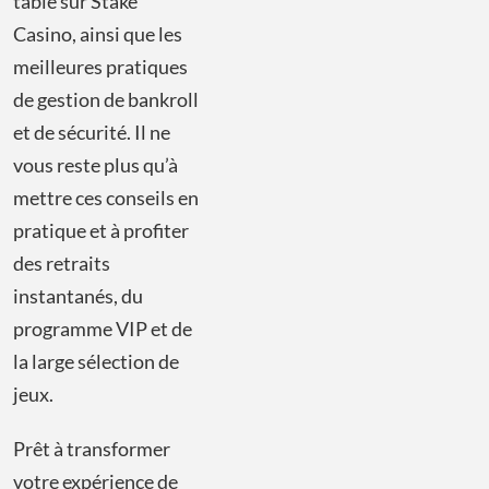
table sur Stake
Casino, ainsi que les
meilleures pratiques
de gestion de bankroll
et de sécurité. Il ne
vous reste plus qu’à
mettre ces conseils en
pratique et à profiter
des retraits
instantanés, du
programme VIP et de
la large sélection de
jeux.
Prêt à transformer
votre expérience de