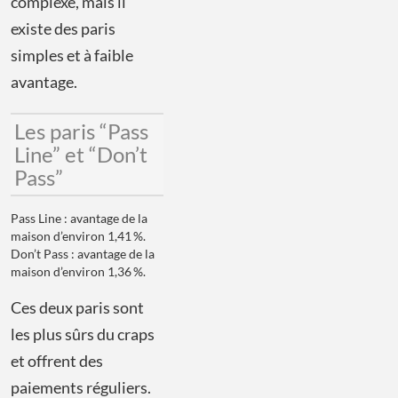
complexe, mais il
existe des paris
simples et à faible
avantage.
Les paris “Pass
Line” et “Don’t
Pass”
Pass Line : avantage de la
maison d’environ 1,41 %.
Don’t Pass : avantage de la
maison d’environ 1,36 %.
Ces deux paris sont
les plus sûrs du craps
et offrent des
paiements réguliers.