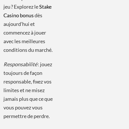
jeu ? Explorez le
Stake
Casino bonus
dès
aujourd’hui et
commencez à jouer
avec les meilleures
conditions du marché.
Responsabilité
: jouez
toujours de façon
responsable, fixez vos
limites et ne misez
jamais plus que ce que
vous pouvez vous
permettre de perdre.