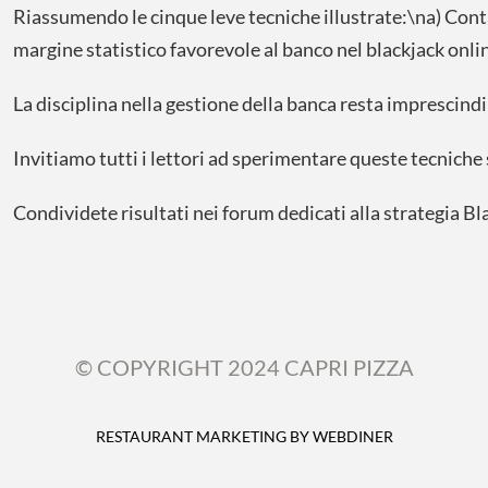
Riassumendo le cinque leve tecniche illustrate:\na) Conta
margine statistico favorevole al banco nel blackjack onli
La disciplina nella gestione della banca resta imprescind
Invitiamo tutti i lettori ad sperimentare queste tecniche
Condividete risultati nei forum dedicati alla strategia B
© COPYRIGHT 2024 CAPRI PIZZA
RESTAURANT MARKETING BY WEBDINER