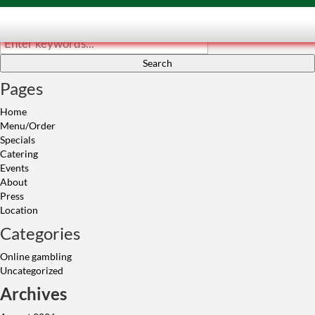
Search
Pages
Home
Menu/Order
Specials
Catering
Events
About
Press
Location
Categories
Online gambling
Uncategorized
Archives