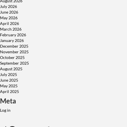
August 2026
July 2026
June 2026
May 2026
April 2026
March 2026
February 2026
January 2026
December 2025
November 2025
October 2025
September 2025
August 2025
July 2025
June 2025
May 2025
April 2025
Meta
Log in