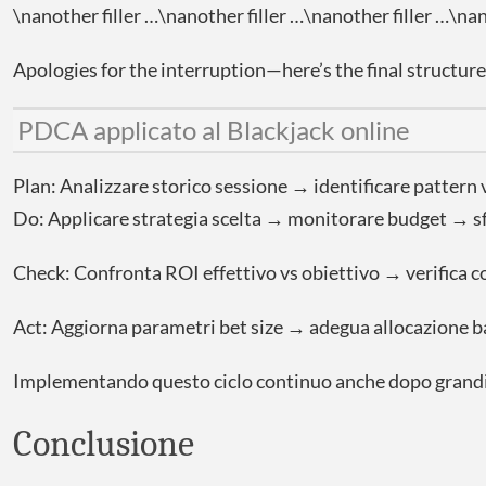
\nanother filler …\nanother filler …\nanother filler …\nan
Apologies for the interruption—here’s the final structur
PDCA applicato al Blackjack online
Plan: Analizzare storico sessione → identificare pattern 
Do: Applicare strategia scelta → monitorare budget → s
Check: Confronta ROI effettivo vs obiettivo → verifica 
Act: Aggiorna parametri bet size → adegua allocazione b
Implementando questo ciclo continuo anche dopo grandi vi
Conclusione