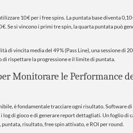
ilizzare 10 € per i free spins. La puntata base diventa 0,10 
60 €. Se si vincono i primi tre spin, la quarta puntata può ge
tà di vincita media del 49 % (Pass Line), una sessione di 20
di rispettare la progressione e il limite di puntata.
 per Monitorare le Performance de
enibile, è fondamentale tracciare ogni risultato. Software d
g di gioco e di generare report dettagliati. Un foglio di c
puntata, risultato, free spin attivato, e ROI per round.