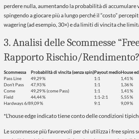
perdere nulla, aumentando la probabilità di accumulare v
spingendo a giocare più a lungo perché il “costo” percepito
wagering (ad esempio, 30×) e da limiti di vincita che limit
3. Analisi delle Scommesse “Free
Rapporto Rischio/Rendimento
Scommessa
Probabilità di vincita (senza spin)
Payout medio
House ed
Pass Line
49,29 %
1:1
1,41 %
Don’t Pass
47,93 %
1:1
1,36 %
Come
49,29 % (come Pass)
1:1
1,41 %
Field
44,44 %
1:1‑2:1
5,55 %
Hardways 6/8
9,09 %
9:1
9,09 %
*L’house edge indicato tiene conto delle condizioni tipiche
Le scommesse più favorevoli per chi utilizza i free spins