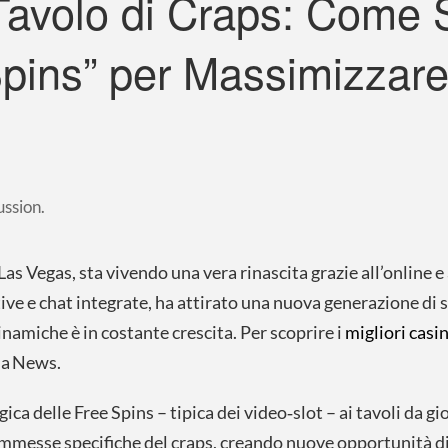
Tavolo di Craps: Come S
ins” per Massimizzare
ussion.
Las Vegas, sta vivendo una vera rinascita grazie all’online e a
itive e chat integrate, ha attirato una nuova generazione di
inamiche è in costante crescita. Per scoprire i
migliori cas
na News.
ogica delle Free Spins – tipica dei video‑slot – ai tavoli da g
ommesse specifiche del craps, creando nuove opportunità di 