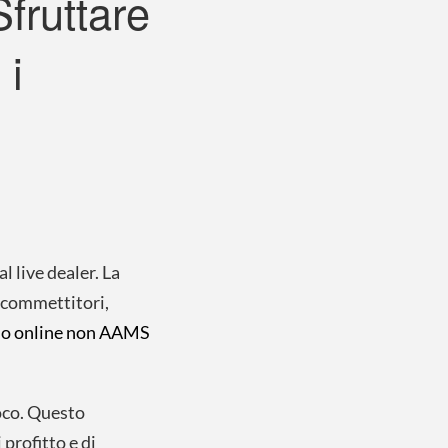
fruttare
 i
l live dealer. La
 scommettitori,
ino online non AAMS
ioco. Questo
profitto e di