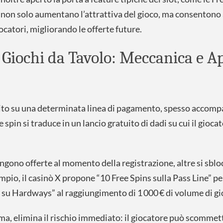
non solo aumentano l’attrattiva del gioco, ma consentono a
catori, migliorando le offerte future.
ei Giochi da Tavolo: Meccanica e A
tuito su una determinata linea di pagamento, spesso accom
ee spin si traduce in un lancio gratuito di dadi su cui il gioc
ngono offerte al momento della registrazione, altre si sb
pio, il casinò X propone “10 Free Spins sulla Pass Line” p
s su Hardways” al raggiungimento di 1 000 € di volume di g
ima, elimina il rischio immediato: il giocatore può scommet