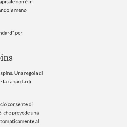
capitale non è in
dendole meno
andard” per
pins
 spins. Una regola di
 la capacità di
ccio consente di
‑6, che prevede una
 automaticamente al