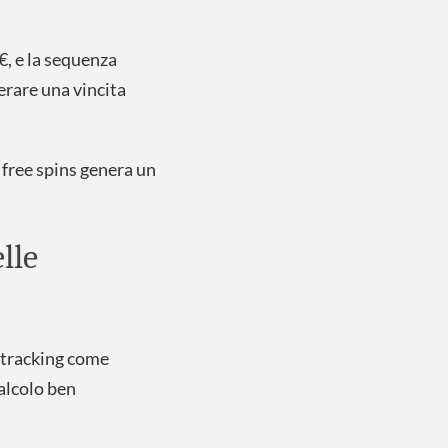
€, e la sequenza
nerare una vincita
 free spins genera un
lle
i tracking come
alcolo ben