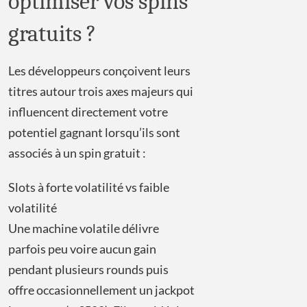
optimiser vos spins
gratuits ?
Les développeurs conçoivent leurs
titres autour trois axes majeurs qui
influencent directement votre
potentiel gagnant lorsqu’ils sont
associés à un spin gratuit :
Slots à forte volatilité vs faible
volatilité
Une machine volatile délivre
parfois peu voire aucun gain
pendant plusieurs rounds puis
offre occasionnellement un jackpot