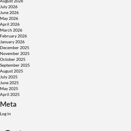
August 2026
July 2026
June 2026
May 2026
April 2026
March 2026
February 2026
January 2026
December 2025
November 2025
October 2025
September 2025
August 2025
July 2025
June 2025
May 2025
April 2025
Meta
Log in