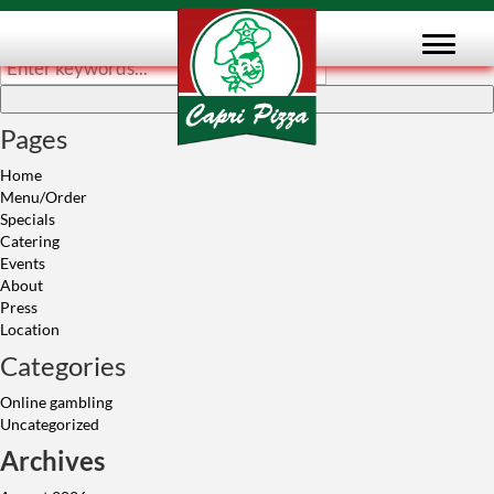
Search
Pages
Home
Menu/Order
Specials
Catering
Events
About
Press
Location
Categories
Online gambling
Uncategorized
Archives