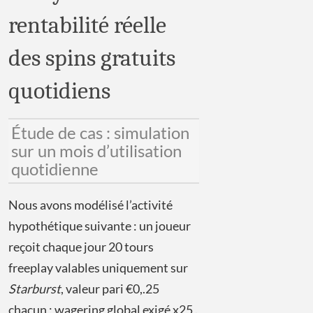
rentabilité réelle
des spins gratuits
quotidiens
Étude de cas : simulation
sur un mois d’utilisation
quotidienne
Nous avons modélisé l’activité
hypothétique suivant­e : un joueur
reçoit chaque jour 20 tours
freeplay valables uniquement sur
Starburst
, valeur pari €0,.25
chacun ; wagering global exigé x25 .