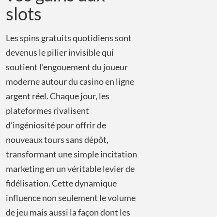
slots
Les spins gratuits quotidiens sont
devenus le pilier invisible qui
soutient l’engouement du joueur
moderne autour du casino en ligne
argent réel. Chaque jour, les
plateformes rivalisent
d’ingéniosité pour offrir de
nouveaux tours sans dépôt,
transformant une simple incitation
marketing en un véritable levier de
fidélisation. Cette dynamique
influence non seulement le volume
de jeu mais aussi la façon dont les