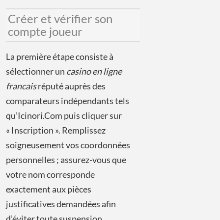
Créer et vérifier son
compte joueur
La première étape consiste à
sélectionner un
casino en ligne
francais
réputé auprès des
comparateurs indépendants tels
qu’Icinori.Com puis cliquer sur
« Inscription ». Remplissez
soigneusement vos coordonnées
personnelles ; assurez-vous que
votre nom corresponde
exactement aux pièces
justificatives demandées afin
d’éviter toute suspension