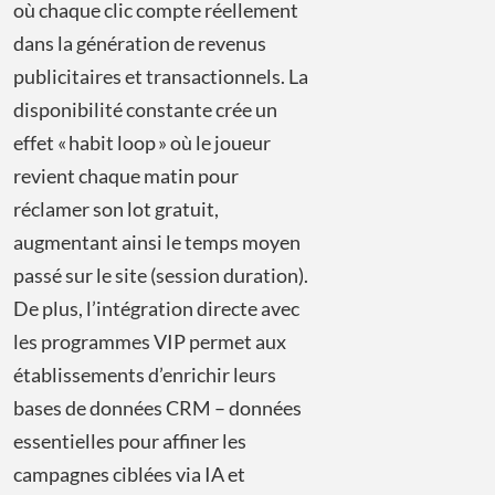
où chaque clic compte réellement
dans la génération de revenus
publicitaires et transactionnels. La
disponibilité constante crée un
effet « habit loop » où le joueur
revient chaque matin pour
réclamer son lot gratuit,
augmentant ainsi le temps moyen
passé sur le site (session duration).
De plus, l’intégration directe avec
les programmes VIP permet aux
établissements d’enrichir leurs
bases de données CRM – données
essentielles pour affiner les
campagnes ciblées via IA et