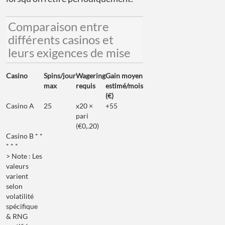
Comparaison entre
différents casinos et
leurs exigences de mise
Casino
Spins/jour
Wagering
Gain moyen
max
requis
estimé/mois
(€)
Casino A
25
x20 ×
+55
pari
(€0,.20)
Casino B * *
* * *
> Note : Les
valeurs
varient
selon
volatilité
spécifique
& RNG