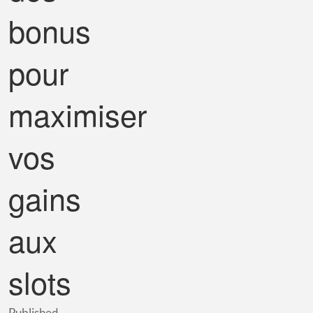
bonus
pour
maximiser
vos
gains
aux
slots
Published