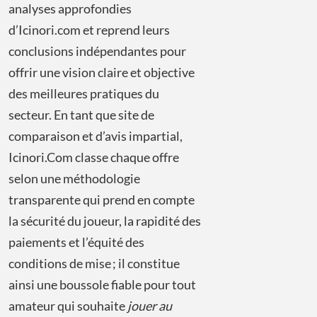
analyses approfondies
d’Icinori.com et reprend leurs
conclusions indépendantes pour
offrir une vision claire et objective
des meilleures pratiques du
secteur. En tant que site de
comparaison et d’avis impartial,
Icinori.Com classe chaque offre
selon une méthodologie
transparente qui prend en compte
la sécurité du joueur, la rapidité des
paiements et l’équité des
conditions de mise ; il constitue
ainsi une boussole fiable pour tout
amateur qui souhaite
jouer au