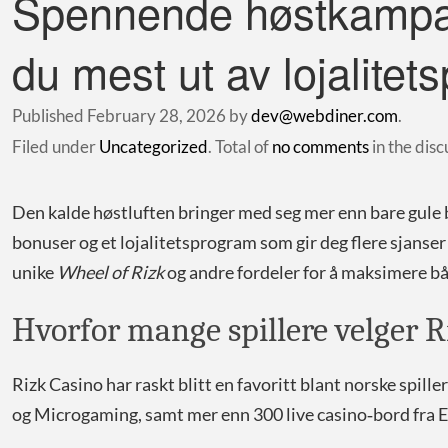
Spennende høstkampan
du mest ut av lojalite
Published
February 28, 2026
by
dev@webdiner.com
.
Filed under
Uncategorized
. Total of
no comments
in the disc
Den kalde høstluften bringer med seg mer enn bare gule b
bonuser og et lojalitetsprogram som gir deg flere sjanser
unike
Wheel of Rizk
og andre fordeler for å maksimere b
Hvorfor mange spillere velger R
Rizk Casino har raskt blitt en favoritt blant norske spil
og Microgaming, samt mer enn 300 live casino‑bord fra Ev