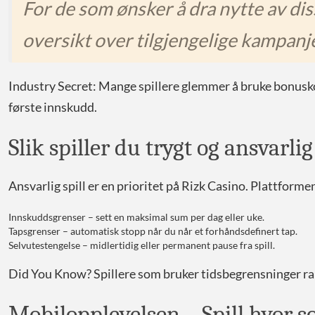
For de som ønsker å dra nytte av dis
oversikt over tilgjengelige kampanj
Industry Secret: Mange spillere glemmer å bruke bonusko
første innskudd.
Slik spiller du trygt og ansvarlig
Ansvarlig spill er en prioritet på Rizk Casino. Plattforme
Innskuddsgrenser – sett en maksimal sum per dag eller uke.
Tapsgrenser – automatisk stopp når du når et forhåndsdefinert tap.
Selvutestengelse – midlertidig eller permanent pause fra spill.
Did You Know? Spillere som bruker tidsbegrensninger rap
Mobilopplevelsen – Spill hvor s