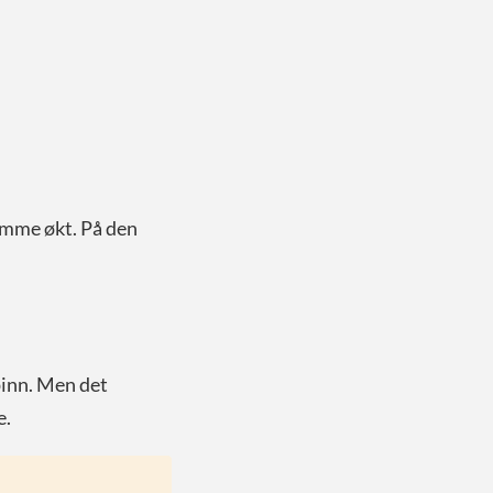
amme økt. På den
pinn. Men det
e.