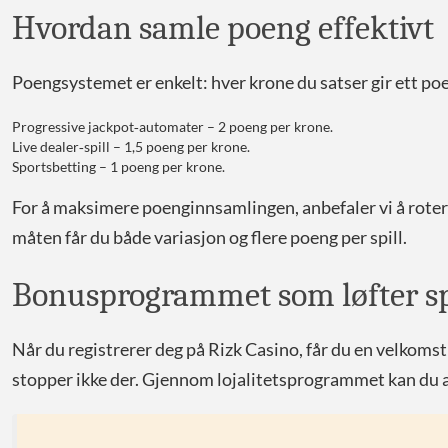
Hvordan samle poeng effektivt
Poengsystemet er enkelt: hver krone du satser gir ett poe
Progressive jackpot‑automater – 2 poeng per krone.
Live dealer‑spill – 1,5 poeng per krone.
Sportsbetting – 1 poeng per krone.
For å maksimere poenginnsamlingen, anbefaler vi å roter
måten får du både variasjon og flere poeng per spill.
Bonusprogrammet som løfter sp
Når du registrerer deg på Rizk Casino, får du en velkom
stopper ikke der. Gjennom lojalitetsprogrammet kan du ak