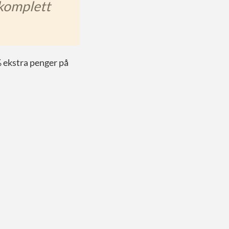
komplett
 ekstra penger på