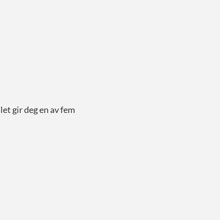
let gir deg en av fem