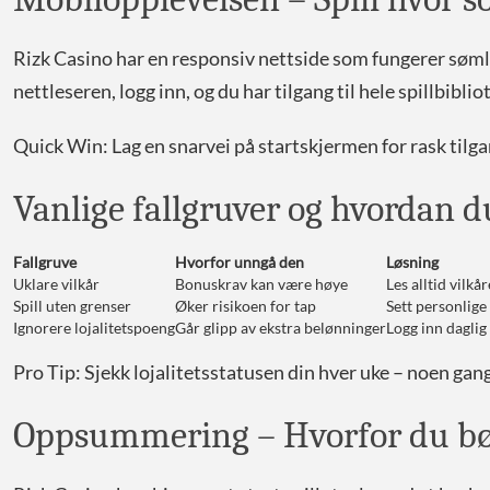
Rizk Casino har en responsiv nettside som fungerer søml
nettleseren, logg inn, og du har tilgang til hele spillbibli
Quick Win: Lag en snarvei på startskjermen for rask tilgan
Vanlige fallgruver og hvordan
Fallgruve
Hvorfor unngå den
Løsning
Uklare vilkår
Bonuskrav kan være høye
Les alltid vilk
Spill uten grenser
Øker risikoen for tap
Sett personlige
Ignorere lojalitetspoeng
Går glipp av ekstra belønninger
Logg inn daglig
Pro Tip: Sjekk lojalitetsstatusen din hver uke – noen gang
Oppsummering – Hvorfor du bør