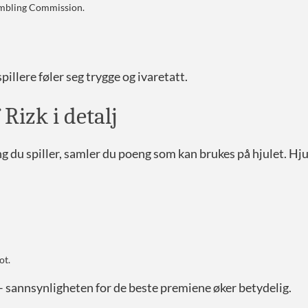
Gambling Commission.
llere føler seg trygge og ivaretatt.
Rizk i detalj
g du spiller, samler du poeng som kan brukes på hjulet. Hju
ot.
– sannsynligheten for de beste premiene øker betydelig.