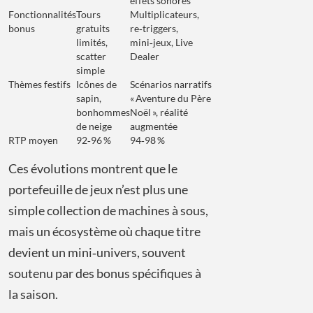
effets sonores
Fonctionnalités
Tours
Multiplicateurs,
bonus
gratuits
re‑triggers,
limités,
mini‑jeux, Live
scatter
Dealer
simple
Thèmes festifs
Icônes de
Scénarios narratifs
sapin,
« Aventure du Père
bonhommes
Noël », réalité
de neige
augmentée
RTP moyen
92‑96 %
94‑98 %
Ces évolutions montrent que le
portefeuille de jeux n’est plus une
simple collection de machines à sous,
mais un écosystème où chaque titre
devient un mini‑univers, souvent
soutenu par des bonus spécifiques à
la saison.