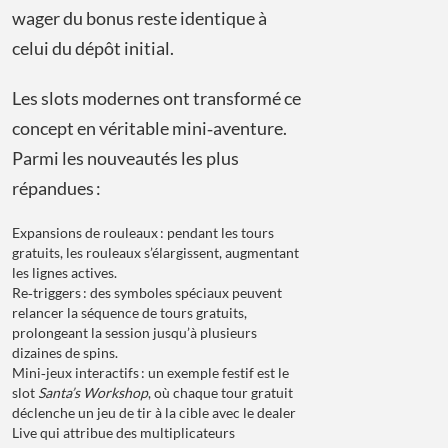
wager du bonus reste identique à
celui du dépôt initial.
Les slots modernes ont transformé ce
concept en véritable mini‑aventure.
Parmi les nouveautés les plus
répandues :
Expansions de rouleaux : pendant les tours
gratuits, les rouleaux s’élargissent, augmentant
les lignes actives.
Re‑triggers : des symboles spéciaux peuvent
relancer la séquence de tours gratuits,
prolongeant la session jusqu’à plusieurs
dizaines de spins.
Mini‑jeux interactifs : un exemple festif est le
slot
Santa’s Workshop
, où chaque tour gratuit
déclenche un jeu de tir à la cible avec le dealer
Live qui attribue des multiplicateurs