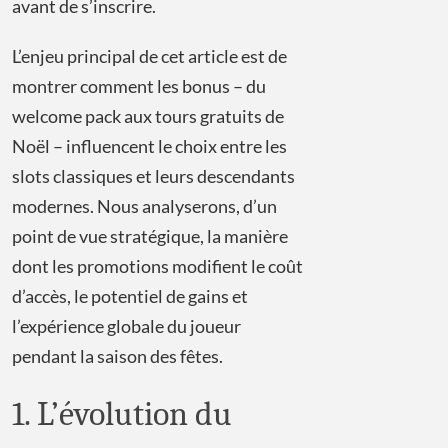
avant de s’inscrire.
L’enjeu principal de cet article est de
montrer comment les bonus – du
welcome pack aux tours gratuits de
Noël – influencent le choix entre les
slots classiques et leurs descendants
modernes. Nous analyserons, d’un
point de vue stratégique, la manière
dont les promotions modifient le coût
d’accès, le potentiel de gains et
l’expérience globale du joueur
pendant la saison des fêtes.
1. L’évolution du