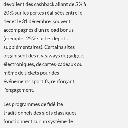
dévoilent des cashback allant de 5 % à
20 % sur les pertes réalisées entre le
1er et le 31 décembre, souvent
accompagnés d’un reload bonus
(exemple : 25 % sur les dépôts
supplémentaires). Certains sites
organisent des giveaways de gadgets
électroniques, de cartes‑cadeaux ou
même de tickets pour des
événements sportifs, renforçant
l’engagement.
Les programmes de fidélité
traditionnels des slots classiques
fonctionnent sur un système de