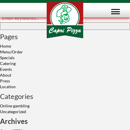
Search
Pages
Home
Menu/Order
Specials
Catering
Events
About
Press
Location
Categories
Online gambling
Uncategorized
Archives