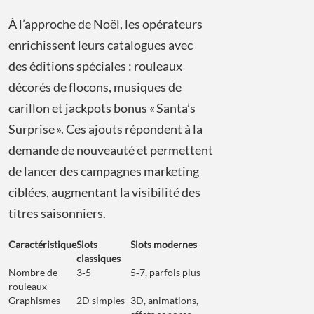
À l’approche de Noël, les opérateurs
enrichissent leurs catalogues avec
des éditions spéciales : rouleaux
décorés de flocons, musiques de
carillon et jackpots bonus « Santa’s
Surprise ». Ces ajouts répondent à la
demande de nouveauté et permettent
de lancer des campagnes marketing
ciblées, augmentant la visibilité des
titres saisonniers.
Caractéristique
Slots
Slots modernes
classiques
Nombre de
3‑5
5‑7, parfois plus
rouleaux
Graphismes
2D simples
3D, animations,