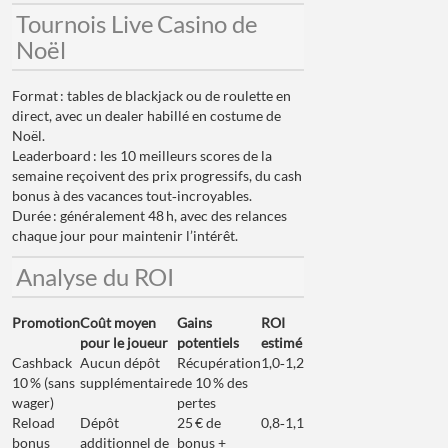
Tournois Live Casino de
Noël
Format : tables de blackjack ou de roulette en
direct, avec un dealer habillé en costume de
Noël.
Leaderboard : les 10 meilleurs scores de la
semaine reçoivent des prix progressifs, du cash
bonus à des vacances tout‑incroyables.
Durée : généralement 48 h, avec des relances
chaque jour pour maintenir l’intérêt.
Analyse du ROI
Promotion
Coût moyen
Gains
ROI
pour le joueur
potentiels
estimé
Cashback
Aucun dépôt
Récupération
1,0‑1,2
10 % (sans
supplémentaire
de 10 % des
wager)
pertes
Reload
Dépôt
25 € de
0,8‑1,1
bonus
additionnel de
bonus +