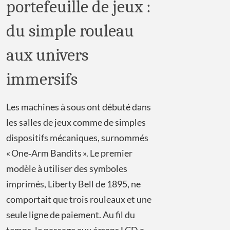
portefeuille de jeux :
du simple rouleau
aux univers
immersifs
Les machines à sous ont débuté dans
les salles de jeux comme de simples
dispositifs mécaniques, surnommés
« One‑Arm Bandits ». Le premier
modèle à utiliser des symboles
imprimés, Liberty Bell de 1895, ne
comportait que trois rouleaux et une
seule ligne de paiement. Au fil du