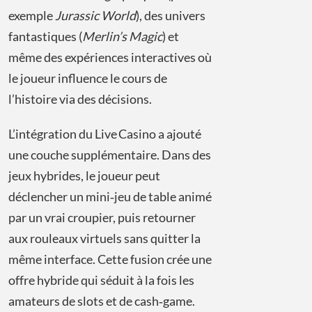
exemple
Jurassic World
), des univers
fantastiques (
Merlin’s Magic
) et
même des expériences interactives où
le joueur influence le cours de
l’histoire via des décisions.
L’intégration du Live Casino a ajouté
une couche supplémentaire. Dans des
jeux hybrides, le joueur peut
déclencher un mini‑jeu de table animé
par un vrai croupier, puis retourner
aux rouleaux virtuels sans quitter la
même interface. Cette fusion crée une
offre hybride qui séduit à la fois les
amateurs de slots et de cash‑game.