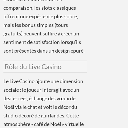
comparaison, les slots classiques
offrent une expérience plus sobre,
mais les bonus simples (tours
gratuits) peuvent suffire à créer un
sentiment de satisfaction lorsqu’ils
sont présentés dans un design épuré.
Rôle du Live Casino
Le Live Casino ajoute une dimension
sociale : le joueur interagit avec un
dealer réel, échange des vœux de
Noël via le chat et voit le décor du
studio décoré de guirlandes. Cette
atmosphère « café de Noël » virtuelle