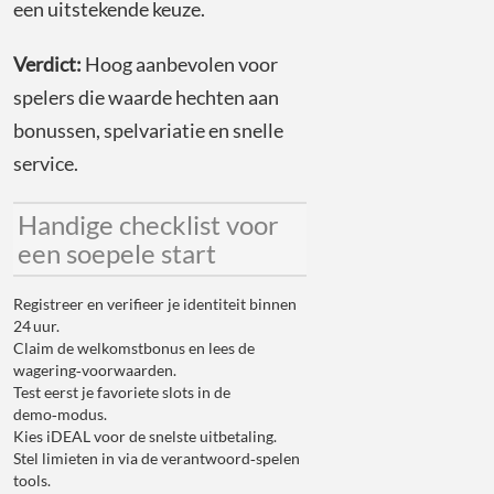
een uitstekende keuze.
Verdict:
Hoog aanbevolen voor
spelers die waarde hechten aan
bonussen, spelvariatie en snelle
service.
Handige checklist voor
een soepele start
Registreer en verifieer je identiteit binnen
24 uur.
Claim de welkomstbonus en lees de
wagering‑voorwaarden.
Test eerst je favoriete slots in de
demo‑modus.
Kies iDEAL voor de snelste uitbetaling.
Stel limieten in via de verantwoord‑spelen
tools.