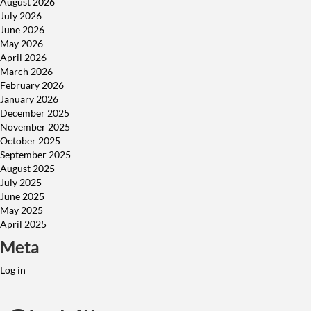
August 2026
July 2026
June 2026
May 2026
April 2026
March 2026
February 2026
January 2026
December 2025
November 2025
October 2025
September 2025
August 2025
July 2025
June 2025
May 2025
April 2025
Meta
Log in