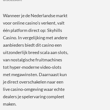
Wanneer je de Nederlandse markt
voor online casino’s verkent, valt
één platform direct op: Skyhills
Casino. In vergelijking met andere
aanbieders biedt dit casino een
uitzonderlijk breed scala aan slots,
van nostalgische fruitmachines
tot hyper‑moderne video‑slots
met megawinsten. Daarnaast kun
je direct overschakelen naar een
live casino‑omgeving waar echte
dealers je spelervaring compleet
maken.