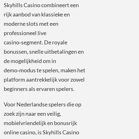
Skyhills Casino combineert een
rijk aanbod van klassieke en
moderne slots met een
professioneel live
casino‑segment. De royale
bonussen, snelle uitbetalingen en
de mogelijkheid om in
demo‑modus te spelen, maken het
platform aantrekkelijk voor zowel
beginners als ervaren spelers.
Voor Nederlandse spelers die op
zoek zijn naar een veilig,
mobielvriendelijk en bonusrijk
online casino, is Skyhills Casino