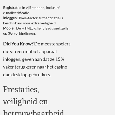
Registratie
: In vijf stappen, inclusief
e‑mailverificatie.
Inloggen
: Twee‑factor authenticatie is
beschikbaar voor extra veiligheid.
Mobiel
: De HTML5‑client laadt snel, zelfs
op 3G‑verbindingen.
Did You Know?
De meeste spelers
die via een mobiel apparaat
inloggen, geven aan dat ze 15 %
vaker terugkeren naar het casino
dan desktop‑gebruikers.
Prestaties,
veiligheid en
betrouwbaarheid