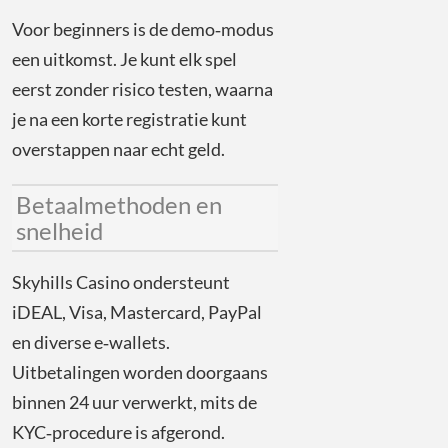
Voor beginners is de demo‑modus
een uitkomst. Je kunt elk spel
eerst zonder risico testen, waarna
je na een korte registratie kunt
overstappen naar echt geld.
Betaalmethoden en
snelheid
Skyhills Casino ondersteunt
iDEAL, Visa, Mastercard, PayPal
en diverse e‑wallets.
Uitbetalingen worden doorgaans
binnen 24 uur verwerkt, mits de
KYC‑procedure is afgerond.