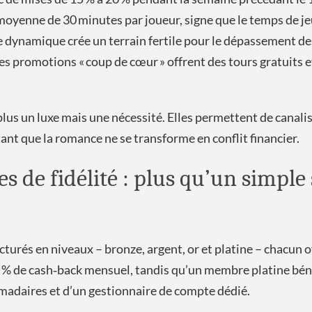
oyenne de 30 minutes par joueur, signe que le temps de je
e dynamique crée un terrain fertile pour le dépassement de
es promotions « coup de cœur » offrent des tours gratuits e
us un luxe mais une nécessité. Elles permettent de canalis
ant que la romance ne se transforme en conflit financier.
de fidélité : plus qu’un simple
cturés en niveaux – bronze, argent, or et platine – chacun 
5 % de cash‑back mensuel, tandis qu’un membre platine béné
omadaires et d’un gestionnaire de compte dédié.