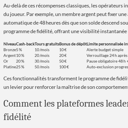
Au-delà de ces récompenses classiques, les opérateurs in
du joueur. Par exemple, un membre argent peut fixer une a
automatique de 48 heures dès que son solde descend sous
programme de fidélité, offrant une visibilité instantanée
Niveau
Cash‑back
Tours gratuits
Bonus de dépôt
Limite personnalisée in
Bronze
5 %
10 /mois
10 €
Alerte budget simple
Argent
10 %
20 /mois
20 €
Verrouillage 24 h aprè
Or
20 %
30 /mois
50 €
Pause obligatoire 48 h 
Platine
25 %
50 /mois
100 €
Auto‑exclusion progress
Ces fonctionnalités transforment le programme de fidélit
un levier pour renforcer la maîtrise de son comportemen
Comment les plateformes leaders
fidélité