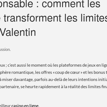
ponsable : comment les
 transforment les limite
Valentin
ussion.
ux ; c’est aussi le moment où les plateformes de jeux en li
sphère romantique, les offres « coup de cœur » et les bonu
 miser davantage, parfois au-delà de leurs intentions initi
 partenaire, se heurte rapidement à la réalité des limites f
eilleur
casino en ligne
.