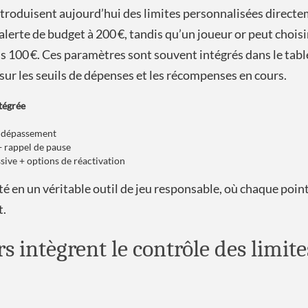
troduisent aujourd’hui des limites personnalisées directem
lerte de budget à 200 €, tandis qu’un joueur or peut choisi
 100 €. Ces paramètres sont souvent intégrés dans le tabl
 sur les seuils de dépenses et les récompenses en cours.
tégrée
s dépassement
+ rappel de pause
ive + options de réactivation
é en un véritable outil de jeu responsable, où chaque poi
t.
 intègrent le contrôle des limite