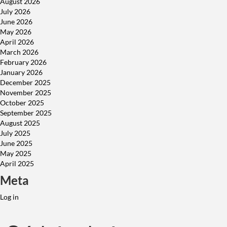
August 2026
July 2026
June 2026
May 2026
April 2026
March 2026
February 2026
January 2026
December 2025
November 2025
October 2025
September 2025
August 2025
July 2025
June 2025
May 2025
April 2025
Meta
Log in