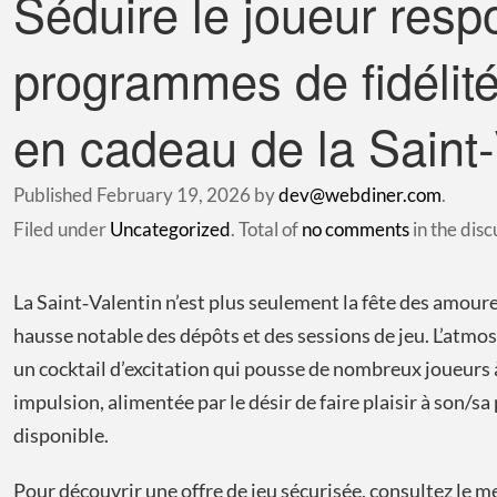
Séduire le joueur res
programmes de fidélité
en cadeau de la Saint‑
Published
February 19, 2026
by
dev@webdiner.com
.
Filed under
Uncategorized
. Total of
no comments
in the disc
La Saint‑Valentin n’est plus seulement la fête des amoure
hausse notable des dépôts et des sessions de jeu. L’atmo
un cocktail d’excitation qui pousse de nombreux joueurs à
impulsion, alimentée par le désir de faire plaisir à son/sa
disponible.
Pour découvrir une offre de jeu sécurisée, consultez le m