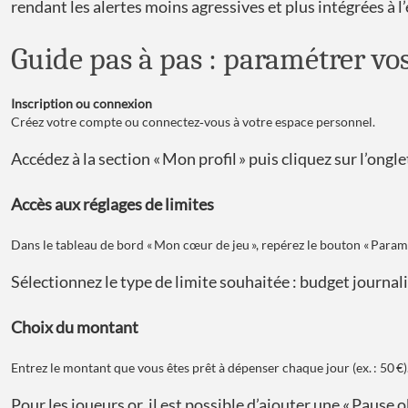
rendant les alertes moins agressives et plus intégrées à l
Guide pas à pas : paramétrer vos
Inscription ou connexion
Créez votre compte ou connectez‑vous à votre espace personnel.
Accédez à la section « Mon profil » puis cliquez sur l’onglet 
Accès aux réglages de limites
Dans le tableau de bord « Mon cœur de jeu », repérez le bouton « Paramè
Sélectionnez le type de limite souhaitée : budget journ
Choix du montant
Entrez le montant que vous êtes prêt à dépenser chaque jour (ex. : 50 €)
Pour les joueurs or, il est possible d’ajouter une « Pause