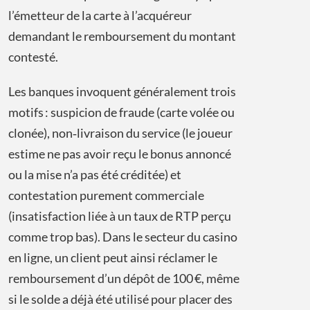
l’émetteur de la carte à l’acquéreur
demandant le remboursement du montant
contesté.
Les banques invoquent généralement trois
motifs : suspicion de fraude (carte volée ou
clonée), non‑livraison du service (le joueur
estime ne pas avoir reçu le bonus annoncé
ou la mise n’a pas été créditée) et
contestation purement commerciale
(insatisfaction liée à un taux de RTP perçu
comme trop bas). Dans le secteur du casino
en ligne, un client peut ainsi réclamer le
remboursement d’un dépôt de 100 €, même
si le solde a déjà été utilisé pour placer des