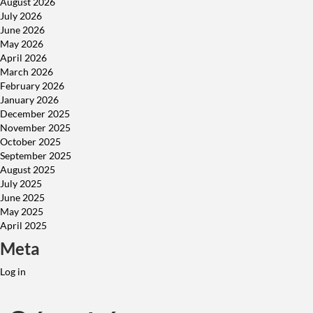
August 2026
July 2026
June 2026
May 2026
April 2026
March 2026
February 2026
January 2026
December 2025
November 2025
October 2025
September 2025
August 2025
July 2025
June 2025
May 2025
April 2025
Meta
Log in