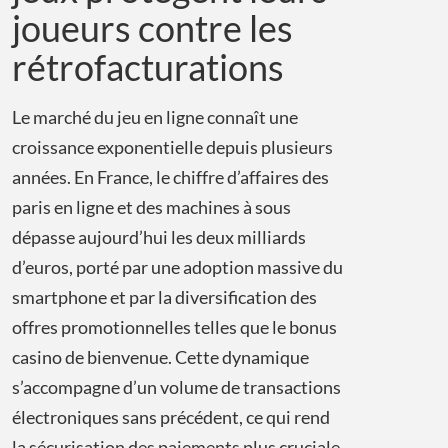
joueurs contre les
rétrofacturations
Le marché du jeu en ligne connaît une
croissance exponentielle depuis plusieurs
années. En France, le chiffre d’affaires des
paris en ligne et des machines à sous
dépasse aujourd’hui les deux milliards
d’euros, porté par une adoption massive du
smartphone et par la diversification des
offres promotionnelles telles que le bonus
casino de bienvenue. Cette dynamique
s’accompagne d’un volume de transactions
électroniques sans précédent, ce qui rend
la sécurisation des paiements plus cruciale