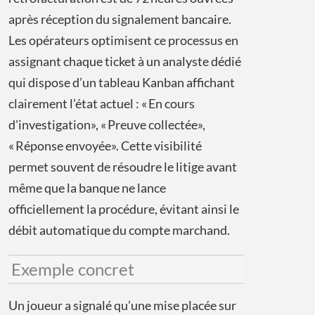
après réception du signalement bancaire.
Les opérateurs optimisent ce processus en
assignant chaque ticket à un analyste dédié
qui dispose d’un tableau Kanban affichant
clairement l’état actuel : « En cours
d’investigation», « Preuve collectée»,
« Réponse envoyée». Cette visibilité
permet souvent de résoudre le litige avant
même que la banque ne lance
officiellement la procédure, évitant ainsi le
débit automatique du compte marchand.
Exemple concret
Un joueur a signalé qu’une mise placée sur