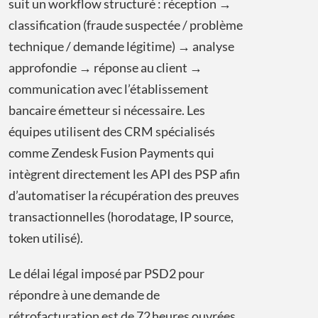
suit un workflow structuré : réception →
classification (fraude suspectée / problème
technique / demande légitime) → analyse
approfondie → réponse au client →
communication avec l’établissement
bancaire émetteur si nécessaire. Les
équipes utilisent des CRM spécialisés
comme Zendesk Fusion Payments qui
intègrent directement les API des PSP afin
d’automatiser la récupération des preuves
transactionnelles (horodatage, IP source,
token utilisé).
Le délai légal imposé par PSD2 pour
répondre à une demande de
rétrofacturation est de 72 heures ouvrées