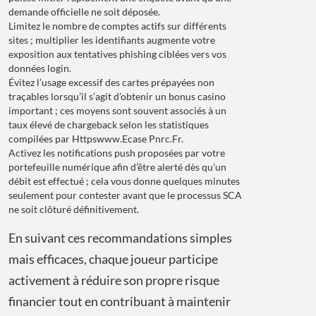
demande officielle ne soit déposée.
Limitez le nombre de comptes actifs sur différents
sites ; multiplier les identifiants augmente votre
exposition aux tentatives phishing ciblées vers vos
données login.
Évitez l’usage excessif des cartes prépayées non
traçables lorsqu’il s’agit d’obtenir un bonus casino
important ; ces moyens sont souvent associés à un
taux élevé de chargeback selon les statistiques
compilées par Httpswww.Ecase Pnrc.Fr.
Activez les notifications push proposées par votre
portefeuille numérique afin d’être alerté dès qu’un
débit est effectué ; cela vous donne quelques minutes
seulement pour contester avant que le processus SCA
ne soit clôturé définitivement.
En suivant ces recommandations simples
mais efficaces, chaque joueur participe
activement à réduire son propre risque
financier tout en contribuant à maintenir