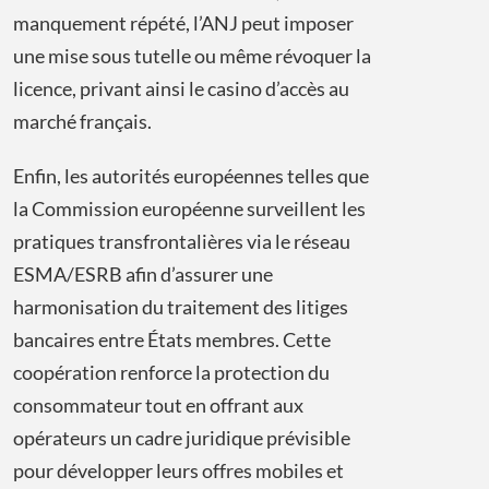
manquement répété, l’ANJ peut imposer
une mise sous tutelle ou même révoquer la
licence, privant ainsi le casino d’accès au
marché français.
Enfin, les autorités européennes telles que
la Commission européenne surveillent les
pratiques transfrontalières via le réseau
ESMA/ESRB afin d’assurer une
harmonisation du traitement des litiges
bancaires entre États membres. Cette
coopération renforce la protection du
consommateur tout en offrant aux
opérateurs un cadre juridique prévisible
pour développer leurs offres mobiles et