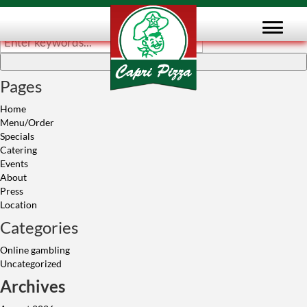
Search
Pages
Home
Menu/Order
Specials
Catering
Events
About
Press
Location
Categories
Online gambling
Uncategorized
Archives