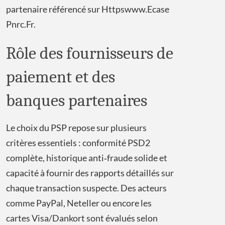
partenaire référencé sur Httpswww.Ecase
Pnrc.Fr.
Rôle des fournisseurs de
paiement et des
banques partenaires
Le choix du PSP repose sur plusieurs
critères essentiels : conformité PSD2
complète, historique anti‑fraude solide et
capacité à fournir des rapports détaillés sur
chaque transaction suspecte. Des acteurs
comme PayPal, Neteller ou encore les
cartes Visa/Dankort sont évalués selon