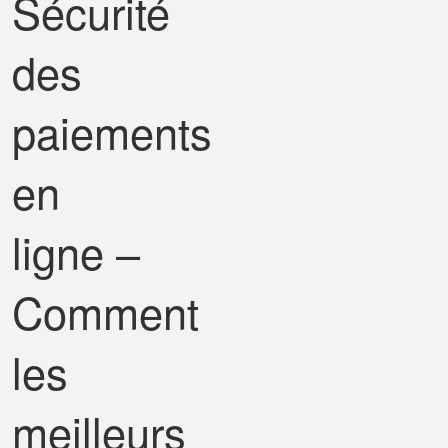
Sécurité
des
paiements
en
ligne –
Comment
les
meilleurs