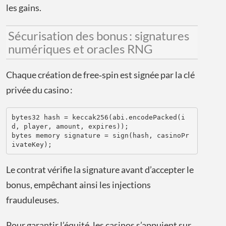
les gains.
Sécurisation des bonus : signatures
numériques et oracles RNG
Chaque création de free‑spin est signée par la clé
privée du casino :
bytes32 hash = keccak256(abi.encodePacked(i
d, player, amount, expires));

bytes memory signature = sign(hash, casinoPr
Le contrat vérifie la signature avant d’accepter le
bonus, empêchant ainsi les injections
frauduleuses.
Pour garantir l’équité, les casinos s’appuient sur