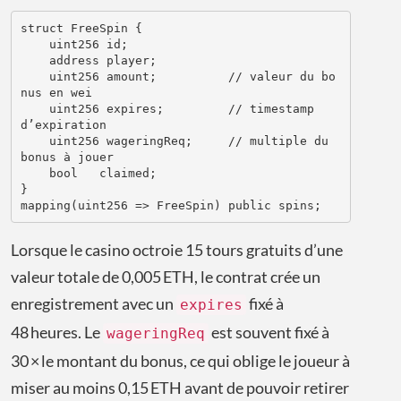
struct FreeSpin {

    uint256 id;

    address player;

    uint256 amount;          // valeur du bo
nus en wei

    uint256 expires;         // timestamp 
d’expiration

    uint256 wageringReq;     // multiple du 
bonus à jouer

    bool   claimed;

}

Lorsque le casino octroie 15 tours gratuits d’une
valeur totale de 0,005 ETH, le contrat crée un
enregistrement avec un
fixé à
expires
48 heures. Le
est souvent fixé à
wageringReq
30 × le montant du bonus, ce qui oblige le joueur à
miser au moins 0,15 ETH avant de pouvoir retirer