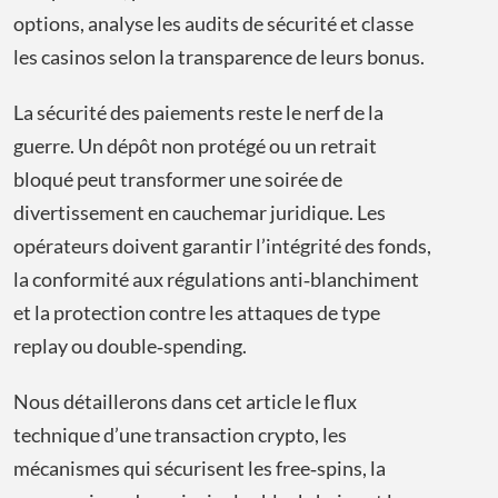
options, analyse les audits de sécurité et classe
les casinos selon la transparence de leurs bonus.
La sécurité des paiements reste le nerf de la
guerre. Un dépôt non protégé ou un retrait
bloqué peut transformer une soirée de
divertissement en cauchemar juridique. Les
opérateurs doivent garantir l’intégrité des fonds,
la conformité aux régulations anti‑blanchiment
et la protection contre les attaques de type
replay ou double‑spending.
Nous détaillerons dans cet article le flux
technique d’une transaction crypto, les
mécanismes qui sécurisent les free‑spins, la