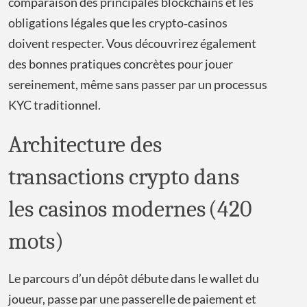
comparaison des principales blockchains et les
obligations légales que les crypto‑casinos
doivent respecter. Vous découvrirez également
des bonnes pratiques concrètes pour jouer
sereinement, même sans passer par un processus
KYC traditionnel.
Architecture des
transactions crypto dans
les casinos modernes (420
mots)
Le parcours d’un dépôt débute dans le wallet du
joueur, passe par une passerelle de paiement et