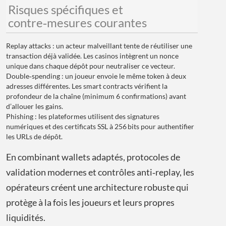
Risques spécifiques et
contre‑mesures courantes
Replay attacks : un acteur malveillant tente de réutiliser une
transaction déjà validée. Les casinos intègrent un nonce
unique dans chaque dépôt pour neutraliser ce vecteur.
Double‑spending : un joueur envoie le même token à deux
adresses différentes. Les smart contracts vérifient la
profondeur de la chaîne (minimum 6 confirmations) avant
d’allouer les gains.
Phishing : les plateformes utilisent des signatures
numériques et des certificats SSL à 256 bits pour authentifier
les URLs de dépôt.
En combinant wallets adaptés, protocoles de
validation modernes et contrôles anti‑replay, les
opérateurs créent une architecture robuste qui
protège à la fois les joueurs et leurs propres
liquidités.