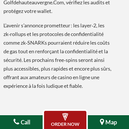
Golfdehauteauvergne.Com, vérifiez les audits et
protégez votre wallet.
L’avenir s’annonce prometteur : les layer‑2, les
zk‑rollups et les protocoles de confidentialité
comme zk‑SNARKs pourraient réduire les coûts
de gas tout en renforçant la confidentialité et la
sécurité. Les prochains free‑spins seront ainsi
plus accessibles, plus rapides et encore plus sûrs,
offrant aux amateurs de casino en ligne une
expérience à la fois ludique et fiable.
Call
Map
ORDER NOW
© COPYRIGHT 2024 CAPRI PIZZA