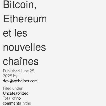
Bitcoin,
Ethereum
et les
nouvelles
chaînes
Published
June 25,
2025
by
dev@webdiner.com
.
Filed under
Uncategorized
.
Total of
no
comments
in the