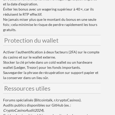
et la date d’expiration.
Éviter les bonus avec un wagering supérieur à 40 ×, car ils
réduisent le RTP effectif.
Ne jamais miser plus que le montant du bonus en une seule
fois ; cela minimise le risque de perdre rapidement les tours
gratuits.
Protection du wallet
Activer l’authentification à deux facteurs (2FA) sur le compte
du casino et sur le wallet externe.
Stocker la clé privée dans un cold wallet ou un hardware
wallet (Ledger, Trezor) pour les fonds importants.
Sauvegarder la phrase de récupération sur support papier et
la conserver dans un lieu sûr.
Ressources utiles
Forums spécialisés (Bitcointalk, r/cryptoCasinos).
Audits publics disponibles sur GitHub (ex. :
CryptoCasinoAudit2024
).