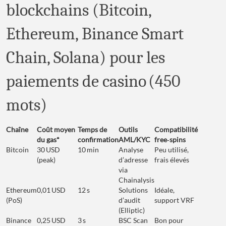
blockchains (Bitcoin,
Ethereum, Binance Smart
Chain, Solana) pour les
paiements de casino (450
mots)
Chaîne
Coût moyen
Temps de
Outils
Compatibilité
du gas*
confirmation
AML/KYC
free‑spins
Bitcoin
30 USD
10 min
Analyse
Peu utilisé,
(peak)
d’adresse
frais élevés
via
Chainalysis
Ethereum
0,01 USD
12 s
Solutions
Idéale,
(PoS)
d’audit
support VRF
(Elliptic)
Binance
0,25 USD
3 s
BSC Scan
Bon pour