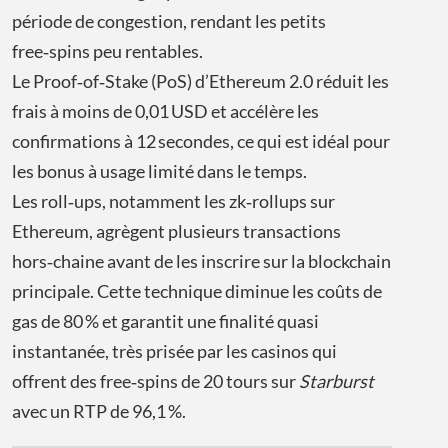
période de congestion, rendant les petits
free‑spins peu rentables.
Le Proof‑of‑Stake (PoS) d’Ethereum 2.0 réduit les
frais à moins de 0,01 USD et accélère les
confirmations à 12 secondes, ce qui est idéal pour
les bonus à usage limité dans le temps.
Les roll‑ups, notamment les zk‑rollups sur
Ethereum, agrègent plusieurs transactions
hors‑chaine avant de les inscrire sur la blockchain
principale. Cette technique diminue les coûts de
gas de 80 % et garantit une finalité quasi
instantanée, très prisée par les casinos qui
offrent des free‑spins de 20 tours sur
Starburst
avec un RTP de 96,1 %.