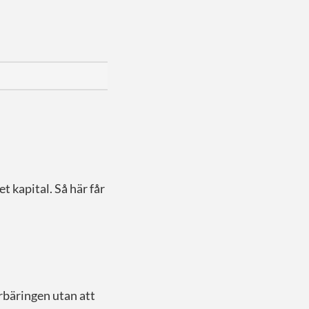
t kapital. Så här får
erbäringen utan att