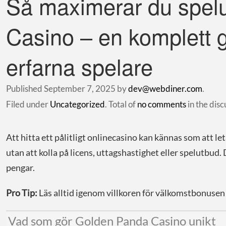
Så maximerar du spel
Casino – en komplett g
erfarna spelare
Published
September 7, 2025
by
dev@webdiner.com
.
Filed under
Uncategorized
. Total of
no comments
in the disc
Att hitta ett pålitligt onlinecasino kan kännas som att le
utan att kolla på licens, uttags­hastighet eller spelutbud. 
pengar.
Pro Tip:
Läs alltid igenom villkoren för välkomstbonusen i
Vad som gör Golden Panda Casino unikt