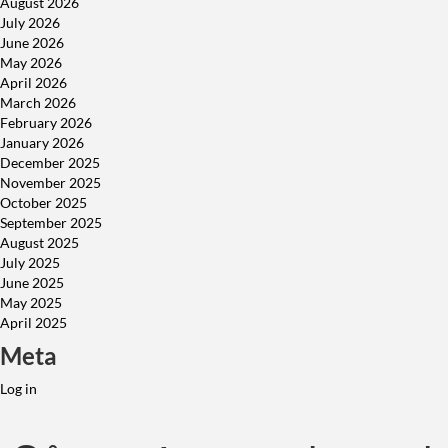
August 2026
July 2026
June 2026
May 2026
April 2026
March 2026
February 2026
January 2026
December 2025
November 2025
October 2025
September 2025
August 2025
July 2025
June 2025
May 2025
April 2025
Meta
Log in