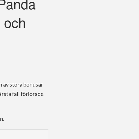
 Panda
e och
en av stora bonusar
ärsta fall förlorade
n.