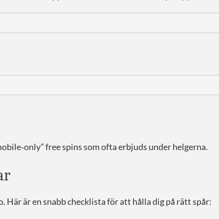
obile‑only” free spins som ofta erbjuds under helgerna.
ar
Här är en snabb checklista för att hålla dig på rätt spår: