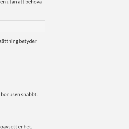
sen utan att behöva
msättning betyder
a bonusen snabbt.
 oavsett enhet.