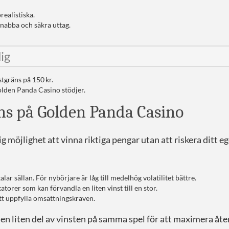
ealistiska.
nabba och säkra uttag.
ig
stgräns på 150 kr.
Golden Panda Casino stödjer.
ins på Golden Panda Casino
 möjlighet att vinna riktiga pengar utan att riskera ditt ege
lar sällan. För nybörjare är låg till medelhög volatilitet bättre.
orer som kan förvandla en liten vinst till en stor.
tt uppfylla omsättningskraven.
a en liten del av vinsten på samma spel för att maximera åt