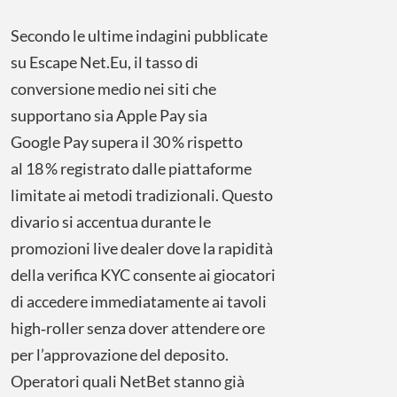
Secondo le ultime indagini pubblicate
su Escape Net.Eu, il tasso di
conversione medio nei siti che
supportano sia Apple Pay sia
Google Pay supera il 30 % rispetto
al 18 % registrato dalle piattaforme
limitate ai metodi tradizionali. Questo
divario si accentua durante le
promozioni live dealer dove la rapidità
della verifica KYC consente ai giocatori
di accedere immediatamente ai tavoli
high‑roller senza dover attendere ore
per l’approvazione del deposito.
Operatori quali NetBet stanno già