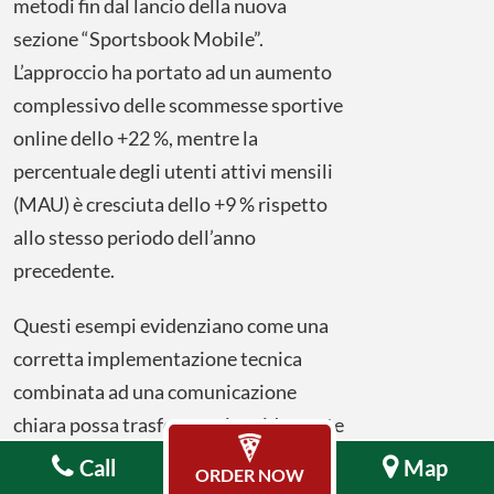
metodi fin dal lancio della nuova
sezione “Sportsbook Mobile”.
L’approccio ha portato ad un aumento
complessivo delle scommesse sportive
online dello +22 %, mentre la
percentuale degli utenti attivi mensili
(MAU) è cresciuta dello +9 % rispetto
allo stesso periodo dell’anno
precedente.​
Questi esempi evidenziano come una
corretta implementazione tecnica
combinata ad una comunicazione
chiara possa trasformarsi rapidamente
in vantaggio competitivo sul mercato
Call
Map
ORDER NOW
italiano ed europeo.​