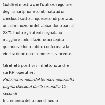
GoldBet mostra che l’utilizzo regolare
degli smartphone combinato ad un
checkout sotto cinque secondì porta ad
una diminuzione dell’abbandono pari al
­23 %. Inoltre gli utenti segnalano
maggiore soddisfazione percepita
quando vedono subito confermata la
vincita dopo una scommessa vincente.​
Gli effetti positivi si riflettono anche
sui KPI operativi :
Riduzione media del tempo medio sulla
pagina checkout da 45 secondì a 12
secondì
Incremento dello spend medio