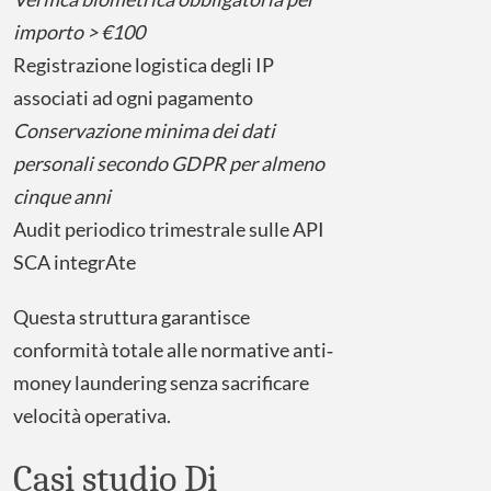
importo > €100
Registrazione logistica degli IP
associati ad ogni pagamento
Conservazione minima dei dati
personali secondo GDPR per almeno
cinque anni
Audit periodico trimestrale sulle API
SCA integrAte
Questa struttura garantisce
conformità totale alle normative anti‐
money laundering senza sacrificare
velocità operativa.​
Casi studio Di