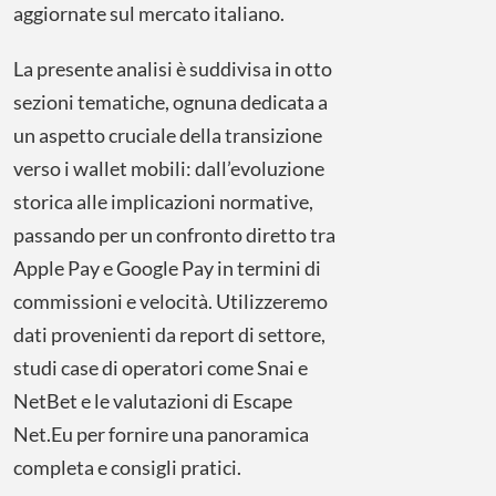
aggiornate sul mercato italiano.
La presente analisi è suddivisa in otto
sezioni tematiche, ognuna dedicata a
un aspetto cruciale della transizione
verso i wallet mobili: dall’evoluzione
storica alle implicazioni normative,
passando per un confronto diretto tra
Apple Pay e Google Pay in termini di
commissioni e velocità. Utilizzeremo
dati provenienti da report di settore,
studi case di operatori come Snai e
NetBet e le valutazioni di Escape
Net.Eu per fornire una panoramica
completa e consigli pratici.