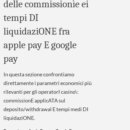
delle commissionìe ei
tempi DI
liquidaziONE fra
apple pay E google
pay
In questa sezione confrontiamo
direttamente i parametri economici più
rilevanti per gli operatorI casino\:
commissionE applicATA sul
deposito/withdrawal E tempi medi DI
liquidaziONE.​