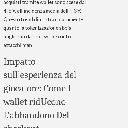
acquisti tramite wallet sono scese dal ​
4,.8 % all’incidenza media dell​’¹,.3 %.
Questo trend dimostra chiaramente
quanto la tokenizzazione abbia
migliorato la protezione contro
attacchi man­­­­­­­­­­­­­­­­­­­­­­­­­­­­­­­­­­­­­­­­­­­­­­­­­­­­­­­­­­­­­­­­­­­­­­
Impatto
sull’esperienza del
giocatore: Come I
wallet ridUcono
L’abbandono Del