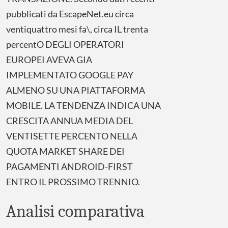
pubblicati da EscapeNet.eu circa
ventiquattro mesi fa\, circa IL trenta
percentO DEGLI OPERATORI
EUROPEI AVEVA GIA
IMPLEMENTATO GOOGLE PAY
ALMENO SU UNA PIATTAFORMA
MOBILE. LA TENDENZA INDICA UNA
CRESCITA ANNUA MEDIA DEL
VENTISETTE PERCENTO NELLA
QUOTA MARKET SHARE DEI
PAGAMENTI ANDROID-FIRST
ENTRO IL PROSSIMO TRENNIO​.
Analisi comparativa