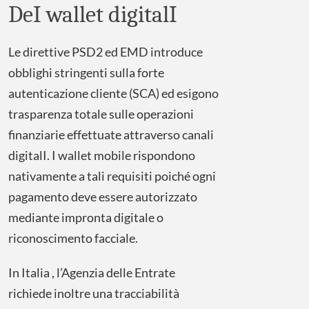
DeI wallet digitalI
Le direttive PSD2 ed EMD introduce
obblighi stringenti sulla forte
autenticazione cliente (SCA) ed esigono
trasparenza totale sulle operazioni
finanziarie effettuate attraverso canali
digitalI.​ I wallet mobile rispondono
nativamente a tali requisiti poiché ogni
pagamento deve essere autorizzato
mediante impronta digitale o
riconoscimento facciale.​
In Italia , l’Agenzia delle Entrate
richiede inoltre una tracciabilità