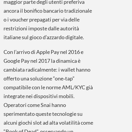
maggior parte degli utenti preferiva
ancora il bonifico bancario tradizionale
o i voucher prepagati per via delle
restrizioni imposte dalle autorità
italiane sul gioco d’azzardo digitale.
Con l’arrivo di Apple Pay nel 2016 e
Google Pay nel 2017 la dinamica è
cambiata radicalmente: i wallet hanno
offerto una soluzione “one‑tap”
compatibile con le norme AML/KYC già
integrate nei dispositivi mobili.
Operatori come Snai hanno
sperimentato queste tecnologie su
alcuni giochi slot ad alta volatilità come
“Book of Dead”, osservando un