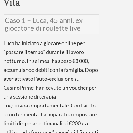
Vita
Caso 1 – Luca, 45 anni, ex
giocatore di roulette live
Luca ha iniziato a giocare online per
“passare il tempo” durante il lavoro
notturno. In sei mesi ha speso €8 000,
accumulando debiti con la famiglia. Dopo
aver attivato l’auto‑esclusione su
CasinoPrime, ha ricevuto un voucher per
una sessione di terapia
cognitivo‑comportamentale. Con l’aiuto
di un terapeuta, ha imparato a impostare
limiti di spesa settimanali di €200 e a
utilizzare la funzione “pause” di 15 minuti