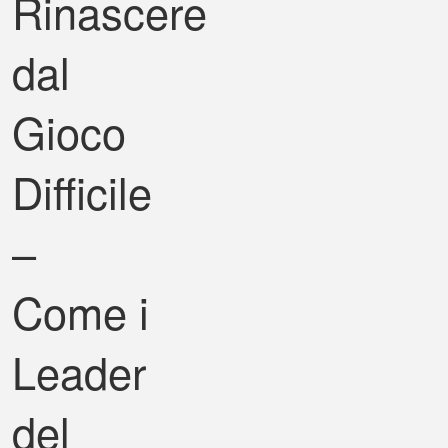
Rinascere
dal
Gioco
Difficile
–
Come i
Leader
del