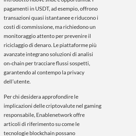
pagamenti in USDT, ad esempio, offrono
transazioni quasi istantanee e riducono i
costi di commissione, ma richiedono un
monitoraggio attento per prevenire il
riciclaggio di denaro. Le piattaforme più
avanzate integrano soluzioni di analisi
on‑chain per tracciare flussi sospetti,
garantendo al contempo la privacy
dell’utente.
Per chi desidera approfondire le
implicazioni delle criptovalute nel gaming
responsabile, Enablenetwork offre
articoli di riferimento su come le
tecnologie blockchain possano