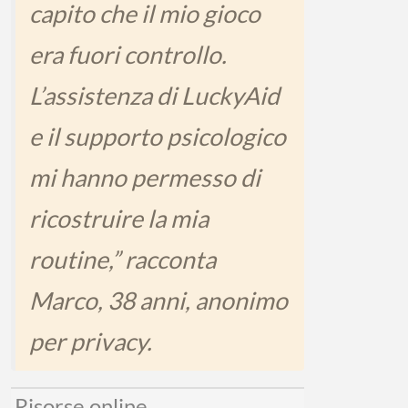
capito che il mio gioco
era fuori controllo.
L’assistenza di LuckyAid
e il supporto psicologico
mi hanno permesso di
ricostruire la mia
routine,” racconta
Marco
, 38 anni, anonimo
per privacy.
Risorse online