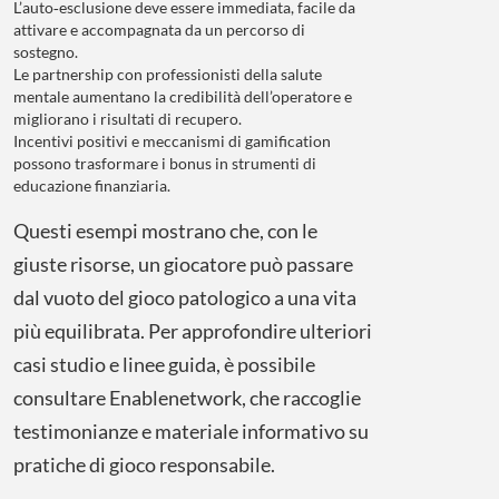
L’auto‑esclusione deve essere immediata, facile da
attivare e accompagnata da un percorso di
sostegno.
Le partnership con professionisti della salute
mentale aumentano la credibilità dell’operatore e
migliorano i risultati di recupero.
Incentivi positivi e meccanismi di gamification
possono trasformare i bonus in strumenti di
educazione finanziaria.
Questi esempi mostrano che, con le
giuste risorse, un giocatore può passare
dal vuoto del gioco patologico a una vita
più equilibrata. Per approfondire ulteriori
casi studio e linee guida, è possibile
consultare Enablenetwork, che raccoglie
testimonianze e materiale informativo su
pratiche di gioco responsabile.