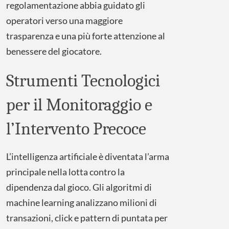
regolamentazione abbia guidato gli
operatori verso una maggiore
trasparenza e una più forte attenzione al
benessere del giocatore.
Strumenti Tecnologici
per il Monitoraggio e
l’Intervento Precoce
L’intelligenza artificiale è diventata l’arma
principale nella lotta contro la
dipendenza dal gioco. Gli algoritmi di
machine learning analizzano milioni di
transazioni, click e pattern di puntata per