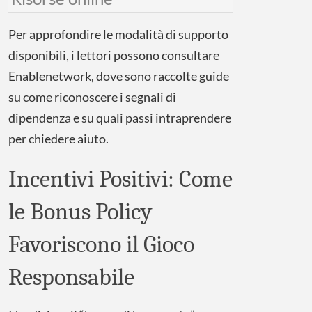
Per approfondire le modalità di supporto
disponibili, i lettori possono consultare
Enablenetwork, dove sono raccolte guide
su come riconoscere i segnali di
dipendenza e su quali passi intraprendere
per chiedere aiuto.
Incentivi Positivi: Come
le Bonus Policy
Favoriscono il Gioco
Responsabile