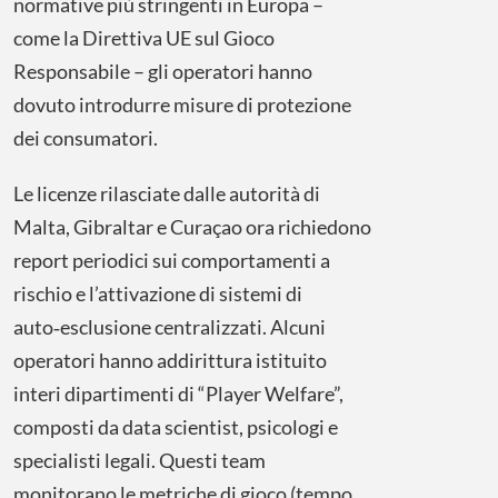
normative più stringenti in Europa –
come la Direttiva UE sul Gioco
Responsabile – gli operatori hanno
dovuto introdurre misure di protezione
dei consumatori.
Le licenze rilasciate dalle autorità di
Malta, Gibraltar e Curaçao ora richiedono
report periodici sui comportamenti a
rischio e l’attivazione di sistemi di
auto‑esclusione centralizzati. Alcuni
operatori hanno addirittura istituito
interi dipartimenti di “Player Welfare”,
composti da data scientist, psicologi e
specialisti legali. Questi team
monitorano le metriche di gioco (tempo