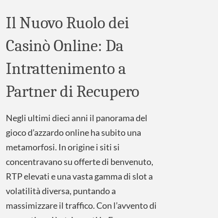
Il Nuovo Ruolo dei
Casinò Online: Da
Intrattenimento a
Partner di Recupero
Negli ultimi dieci anni il panorama del
gioco d’azzardo online ha subito una
metamorfosi. In origine i siti si
concentravano su offerte di benvenuto,
RTP elevati e una vasta gamma di slot a
volatilità diversa, puntando a
massimizzare il traffico. Con l’avvento di