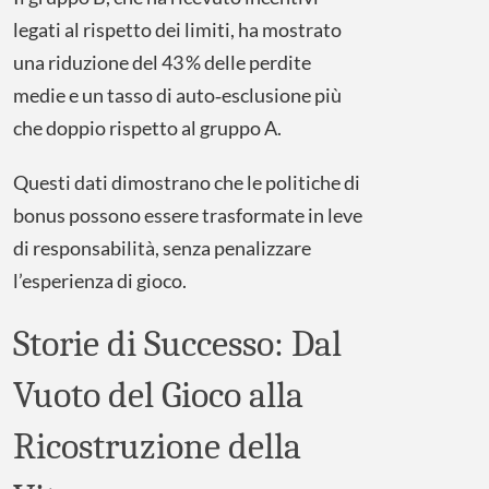
legati al rispetto dei limiti, ha mostrato
una riduzione del 43 % delle perdite
medie e un tasso di auto‑esclusione più
che doppio rispetto al gruppo A.
Questi dati dimostrano che le politiche di
bonus possono essere trasformate in leve
di responsabilità, senza penalizzare
l’esperienza di gioco.
Storie di Successo: Dal
Vuoto del Gioco alla
Ricostruzione della