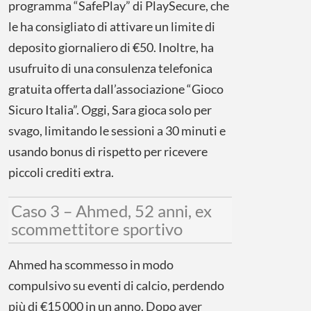
programma “SafePlay” di PlaySecure, che
le ha consigliato di attivare un limite di
deposito giornaliero di €50. Inoltre, ha
usufruito di una consulenza telefonica
gratuita offerta dall’associazione “Gioco
Sicuro Italia”. Oggi, Sara gioca solo per
svago, limitando le sessioni a 30 minuti e
usando bonus di rispetto per ricevere
piccoli crediti extra.
Caso 3 – Ahmed, 52 anni, ex
scommettitore sportivo
Ahmed ha scommesso in modo
compulsivo su eventi di calcio, perdendo
più di €15 000 in un anno. Dopo aver