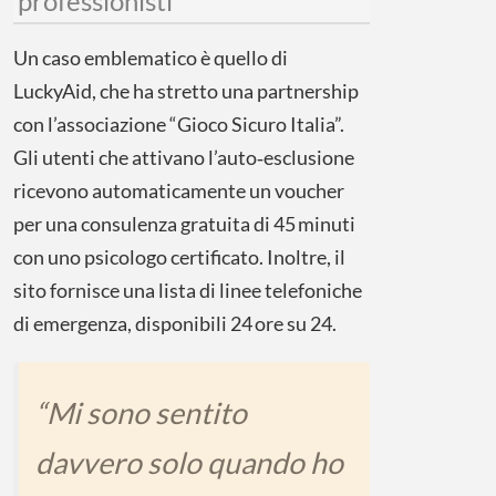
professionisti
Un caso emblematico è quello di
LuckyAid, che ha stretto una partnership
con l’associazione “Gioco Sicuro Italia”.
Gli utenti che attivano l’auto‑esclusione
ricevono automaticamente un voucher
per una consulenza gratuita di 45 minuti
con uno psicologo certificato. Inoltre, il
sito fornisce una lista di linee telefoniche
di emergenza, disponibili 24 ore su 24.
“Mi sono sentito
davvero solo quando ho