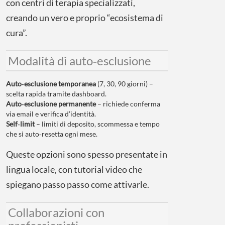
con centri di terapia specializzati,
creando un vero e proprio “ecosistema di
cura”.
Modalità di auto‑esclusione
Auto‑esclusione temporanea
(7, 30, 90 giorni) –
scelta rapida tramite dashboard.
Auto‑esclusione permanente
– richiede conferma
via email e verifica d’identità.
Self‑limit
– limiti di deposito, scommessa e tempo
che si auto‑resetta ogni mese.
Queste opzioni sono spesso presentate in
lingua locale, con tutorial video che
spiegano passo passo come attivarle.
Collaborazioni con