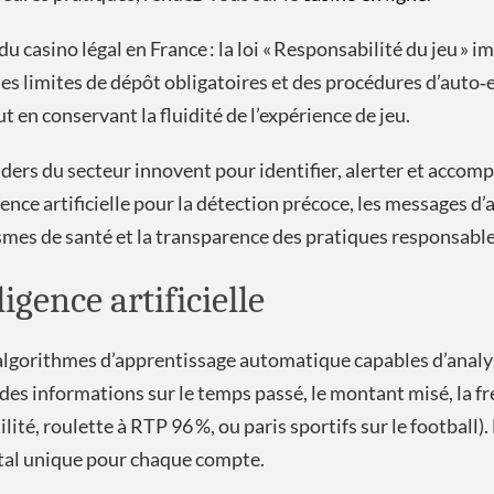
 du casino légal en France : la loi « Responsabilité du jeu »
es limites de dépôt obligatoires et des procédures d’auto‑e
ut en conservant la fluidité de l’expérience de jeu.
eaders du secteur innovent pour identifier, alerter et accom
gence artificielle pour la détection précoce, les messages d’
ismes de santé et la transparence des pratiques responsable
igence artificielle
 algorithmes d’apprentissage automatique capables d’analys
es informations sur le temps passé, le montant misé, la fr
ité, roulette à RTP 96 %, ou paris sportifs sur le football)
ntal unique pour chaque compte.