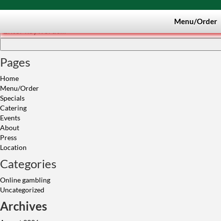
Search
Menu/Order
Pages
Home
Menu/Order
Specials
Catering
Events
About
Press
Location
Categories
Online gambling
Uncategorized
Archives