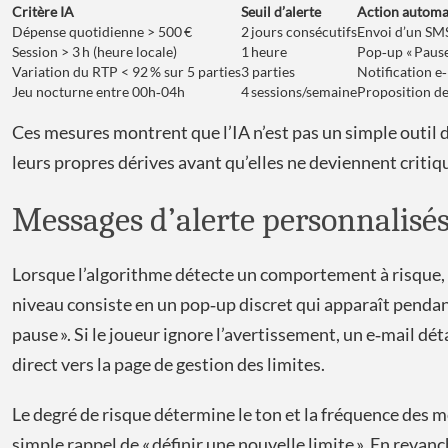
Critère IA
Seuil d’alerte
Action automa
Dépense quotidienne > 500 €
2 jours consécutifs
Envoi d’un SMS
Session > 3 h (heure locale)
1 heure
Pop‑up « Paus
Variation du RTP < 92 % sur 5 parties
3 parties
Notification e‑
Jeu nocturne entre 00h‑04h
4 sessions/semaine
Proposition de
Ces mesures montrent que l’IA n’est pas un simple outil d
leurs propres dérives avant qu’elles ne deviennent critiq
Messages d’alerte personnalisé
Lorsque l’algorithme détecte un comportement à risque, 
niveau consiste en un pop‑up discret qui apparaît pendant 
pause ». Si le joueur ignore l’avertissement, un e‑mail dét
direct vers la page de gestion des limites.
Le degré de risque détermine le ton et la fréquence des 
simple rappel de « définir une nouvelle limite ». En rev