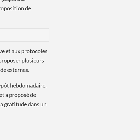
proposition de
ve et aux protocoles
 proposer plusieurs
ide externes.
 dépôt hebdomadaire,
 et a proposé de
sa gratitude dans un