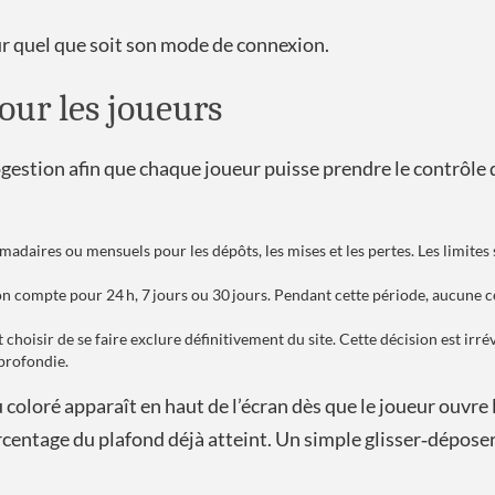
ur quel que soit son mode de connexion.
our les joueurs
ogestion afin que chaque joueur puisse prendre le contrôle 
omadaires ou mensuels pour les dépôts, les mises et les pertes. Les limites 
son compte pour 24 h, 7 jours ou 30 jours. Pendant cette période, aucune c
choisir de se faire exclure définitivement du site. Cette décision est irré
pprofondie.
u coloré apparaît en haut de l’écran dès que le joueur ouvre
urcentage du plafond déjà atteint. Un simple glisser‑dépos