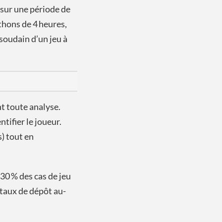
 sur une période de
thons de 4 heures,
soudain d’un jeu à
t toute analyse.
tifier le joueur.
) tout en
30 % des cas de jeu
 taux de dépôt au-