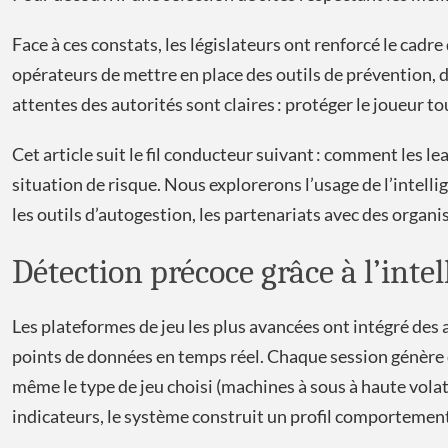
Face à ces constats, les législateurs ont renforcé le cadre
opérateurs de mettre en place des outils de prévention, d
attentes des autorités sont claires : protéger le joueur to
Cet article suit le fil conducteur suivant : comment les l
situation de risque. Nous explorerons l’usage de l’intelli
les outils d’autogestion, les partenariats avec des organ
Détection précoce grâce à l’intell
Les plateformes de jeu les plus avancées ont intégré des
points de données en temps réel. Chaque session génère d
même le type de jeu choisi (machines à sous à haute volatil
indicateurs, le système construit un profil comporteme