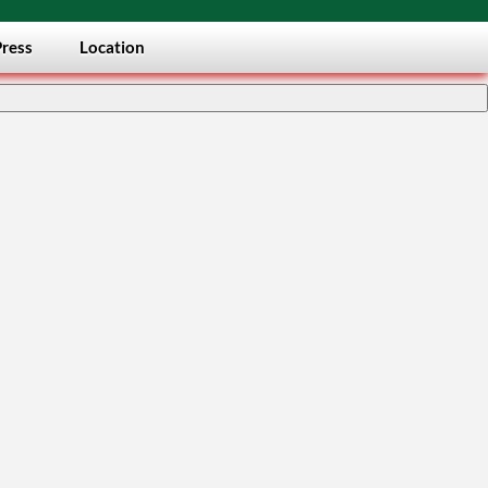
Press
Location