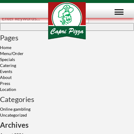
Search
Pages
Home
Menu/Order
Specials
Catering
Events
About
Press
Location
Categories
Online gambling
Uncategorized
Archives