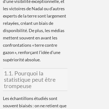
d’une visibilité exceptionnelle, et
les victoires de Nadal ou d’autres
experts de la terre sont largement
relayées, créant un biais de
disponibilité. De plus, les médias
mettent souvent en avant les
confrontations « terre contre
gazon », renforçant l’idée d’une
supériorité absolue.
1.1. Pourquoi la
statistique peut être
trompeuse
Les échantillons étudiés sont
souvent biaisés : on ne retient que