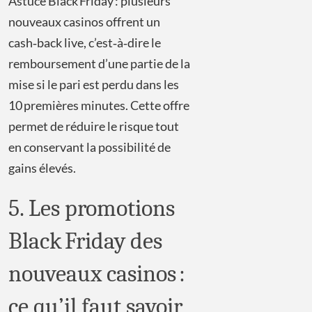
Astuce Black Friday : plusieurs
nouveaux casinos offrent un
cash‑back live, c’est‑à‑dire le
remboursement d’une partie de la
mise si le pari est perdu dans les
10 premières minutes. Cette offre
permet de réduire le risque tout
en conservant la possibilité de
gains élevés.
5. Les promotions
Black Friday des
nouveaux casinos :
ce qu’il faut savoir