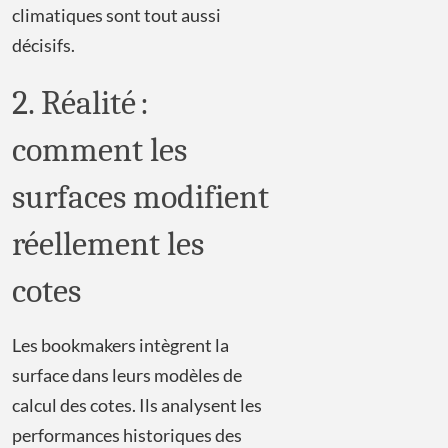
climatiques sont tout aussi
décisifs.
2. Réalité :
comment les
surfaces modifient
réellement les
cotes
Les bookmakers intègrent la
surface dans leurs modèles de
calcul des cotes. Ils analysent les
performances historiques des