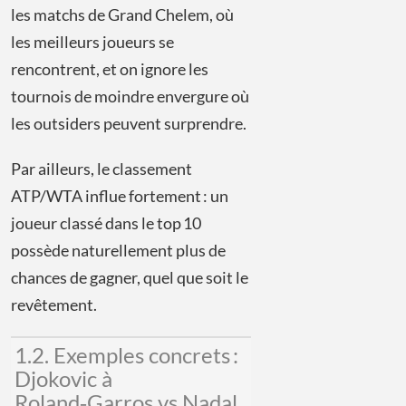
les matchs de Grand Chelem, où
les meilleurs joueurs se
rencontrent, et on ignore les
tournois de moindre envergure où
les outsiders peuvent surprendre.
Par ailleurs, le classement
ATP/WTA influe fortement : un
joueur classé dans le top 10
possède naturellement plus de
chances de gagner, quel que soit le
revêtement.
1.2. Exemples concrets :
Djokovic à
Roland‑Garros vs Nadal