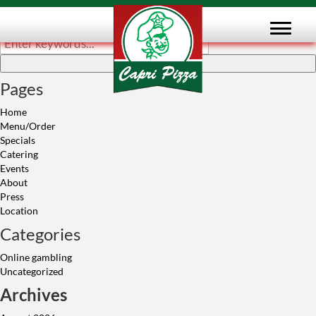
Search
Pages
Home
Menu/Order
Specials
Catering
Events
About
Press
Location
Categories
Online gambling
Uncategorized
Archives