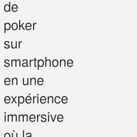
de
poker
sur
smartphone
en une
expérience
immersive
où la