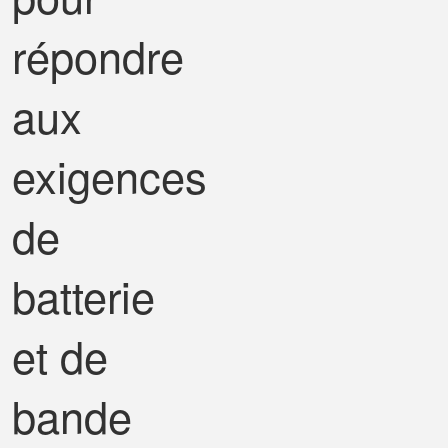
répondre
aux
exigences
de
batterie
et de
bande