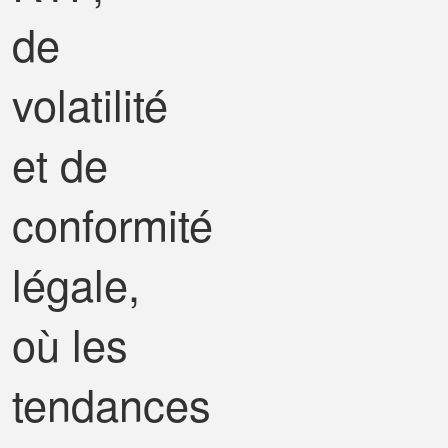
de
volatilité
et de
conformité
légale,
où les
tendances