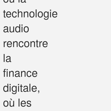
technologie
audio
rencontre
la
finance
digitale,
où les