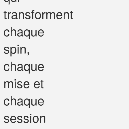
transforment
chaque
spin,
chaque
mise et
chaque
session