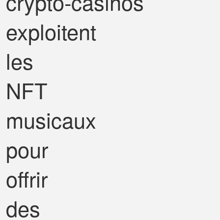
crypto‑casinos
exploitent
les
NFT
musicaux
pour
offrir
des