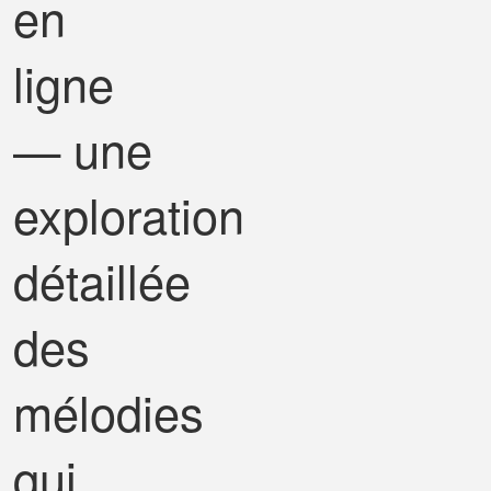
en
ligne
— une
exploration
détaillée
des
mélodies
qui