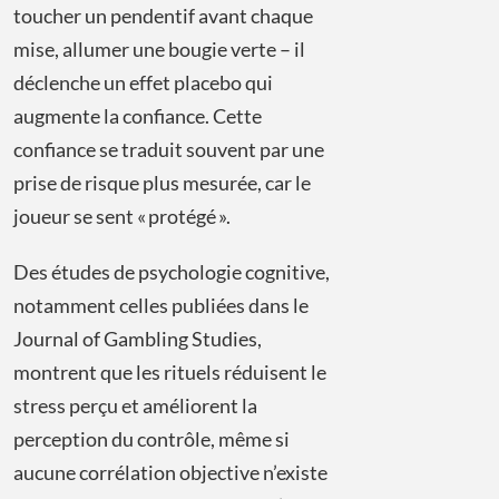
toucher un pendentif avant chaque
mise, allumer une bougie verte – il
déclenche un effet placebo qui
augmente la confiance. Cette
confiance se traduit souvent par une
prise de risque plus mesurée, car le
joueur se sent « protégé ».
Des études de psychologie cognitive,
notamment celles publiées dans le
Journal of Gambling Studies,
montrent que les rituels réduisent le
stress perçu et améliorent la
perception du contrôle, même si
aucune corrélation objective n’existe