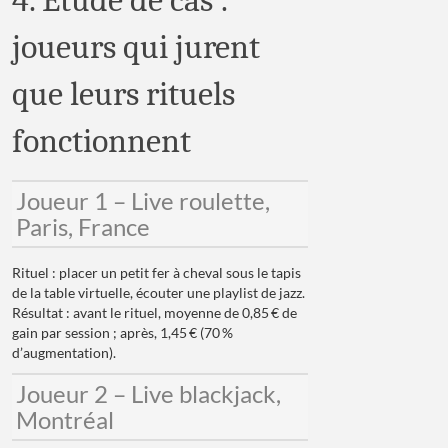
4. Étude de cas :
joueurs qui jurent
que leurs rituels
fonctionnent
Joueur 1 – Live roulette,
Paris, France
Rituel : placer un petit fer à cheval sous le tapis
de la table virtuelle, écouter une playlist de jazz.
Résultat : avant le rituel, moyenne de 0,85 € de
gain par session ; après, 1,45 € (70 %
d’augmentation).
Joueur 2 – Live blackjack,
Montréal