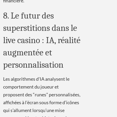
financière.
8. Le futur des
superstitions dans le
live casino : IA, réalité
augmentée et
personnalisation
Les algorithmes d’IA analysent le
comportement du joueur et
proposent des “runes” personnalisées,
affichées à l’écran sous forme d’icônes
qui s’allument lorsqu’une mise