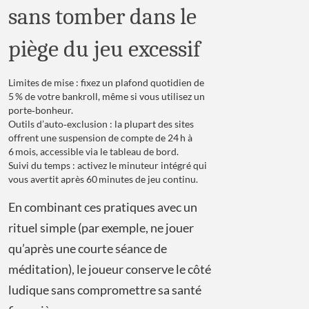
sans tomber dans le
piège du jeu excessif
Limites de mise : fixez un plafond quotidien de
5 % de votre bankroll, même si vous utilisez un
porte‑bonheur.
Outils d’auto‑exclusion : la plupart des sites
offrent une suspension de compte de 24 h à
6 mois, accessible via le tableau de bord.
Suivi du temps : activez le minuteur intégré qui
vous avertit après 60 minutes de jeu continu.
En combinant ces pratiques avec un
rituel simple (par exemple, ne jouer
qu’après une courte séance de
méditation), le joueur conserve le côté
ludique sans compromettre sa santé