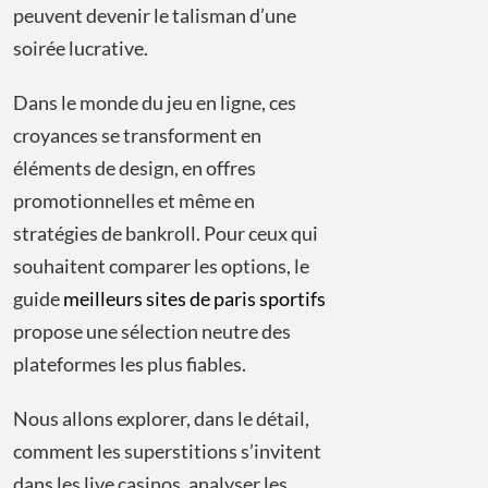
peuvent devenir le talisman d’une
soirée lucrative.
Dans le monde du jeu en ligne, ces
croyances se transforment en
éléments de design, en offres
promotionnelles et même en
stratégies de bankroll. Pour ceux qui
souhaitent comparer les options, le
guide
meilleurs sites de paris sportifs
propose une sélection neutre des
plateformes les plus fiables.
Nous allons explorer, dans le détail,
comment les superstitions s’invitent
dans les live casinos, analyser les