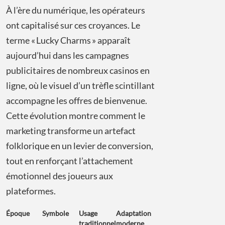
À l’ère du numérique, les opérateurs
ont capitalisé sur ces croyances. Le
terme « Lucky Charms » apparaît
aujourd’hui dans les campagnes
publicitaires de nombreux casinos en
ligne, où le visuel d’un trèfle scintillant
accompagne les offres de bienvenue.
Cette évolution montre comment le
marketing transforme un artefact
folklorique en un levier de conversion,
tout en renforçant l’attachement
émotionnel des joueurs aux
plateformes.
Époque
Symbole
Usage
Adaptation
traditionnel
moderne