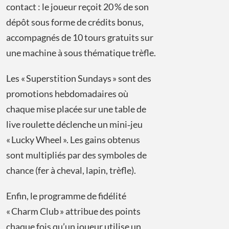
contact : le joueur reçoit 20 % de son
dépôt sous forme de crédits bonus,
accompagnés de 10 tours gratuits sur
une machine à sous thématique trèfle.
Les « Superstition Sundays » sont des
promotions hebdomadaires où
chaque mise placée sur une table de
live roulette déclenche un mini‑jeu
« Lucky Wheel ». Les gains obtenus
sont multipliés par des symboles de
chance (fer à cheval, lapin, trèfle).
Enfin, le programme de fidélité
« Charm Club » attribue des points
chaque fois qu’un joueur utilise un