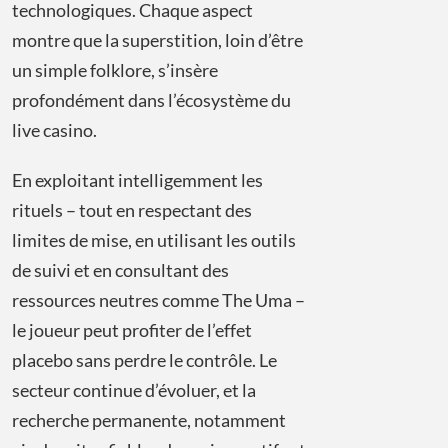
technologiques. Chaque aspect
montre que la superstition, loin d’être
un simple folklore, s’insère
profondément dans l’écosystème du
live casino.
En exploitant intelligemment les
rituels – tout en respectant des
limites de mise, en utilisant les outils
de suivi et en consultant des
ressources neutres comme The Uma –
le joueur peut profiter de l’effet
placebo sans perdre le contrôle. Le
secteur continue d’évoluer, et la
recherche permanente, notamment