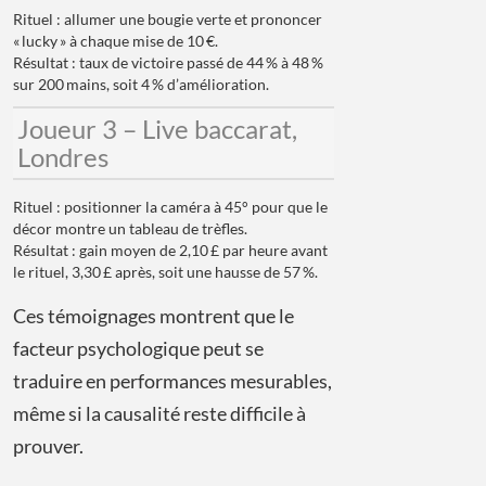
Rituel : allumer une bougie verte et prononcer
« lucky » à chaque mise de 10 €.
Résultat : taux de victoire passé de 44 % à 48 %
sur 200 mains, soit 4 % d’amélioration.
Joueur 3 – Live baccarat,
Londres
Rituel : positionner la caméra à 45° pour que le
décor montre un tableau de trèfles.
Résultat : gain moyen de 2,10 £ par heure avant
le rituel, 3,30 £ après, soit une hausse de 57 %.
Ces témoignages montrent que le
facteur psychologique peut se
traduire en performances mesurables,
même si la causalité reste difficile à
prouver.