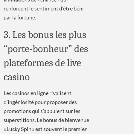
renforcent le sentiment d’être béni
par la fortune.
3. Les bonus les plus
“porte‑bonheur” des
plateformes de live
casino
Les casinos en ligne rivalisent
d’ingéniosité pour proposer des
promotions qui s’appuient sur les
superstitions. Le bonus de bienvenue
« Lucky Spin » est souvent le premier