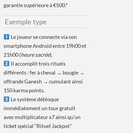
garantie supérieure à €500.*
Exemple type
Le joueur se connecte via son
smartphone Android entre 19h00 et
21h00 (
heure sacrée
).
Il accomplit trois rituels
différents : fer à cheval → bougie →
offrande Ganesh → cumulant ainsi
150 karma points.
Le système débloque
immédiatement un tour gratuit
avec multiplicateur x7 ainsi qu’un
ticket spécial “Rituel Jackpot”