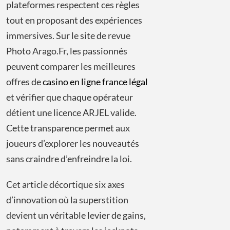
plateformes respectent ces règles
tout en proposant des expériences
immersives. Sur le site de revue
Photo Arago.Fr, les passionnés
peuvent comparer les meilleures
offres de
casino en ligne france légal
et vérifier que chaque opérateur
détient une licence ARJEL valide.
Cette transparence permet aux
joueurs d’explorer les nouveautés
sans craindre d’enfreindre la loi.
Cet article décortique six axes
d’innovation où la superstition
devient un véritable levier de gains,