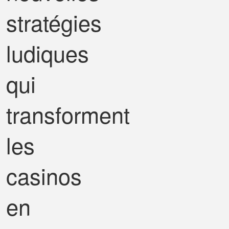
stratégies
ludiques
qui
transforment
les
casinos
en