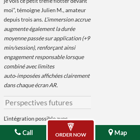
je vois ce petit trèfle flotter devant
moi”, témoigne Julien M., amateur
depuis trois ans.
L’immersion accrue
augmente également la durée
moyenne passée sur application (+9
min/session), renforçant ainsi
engagement responsable lorsque
combiné avec limites
auto‑imposées affichées clairement
dans chaque écran AR.
Perspectives futures
L’intégration possible avec
métavers ouvre enfin la voie à des
Call
Map
ORDER NOW
expériences multi‑joueurs où