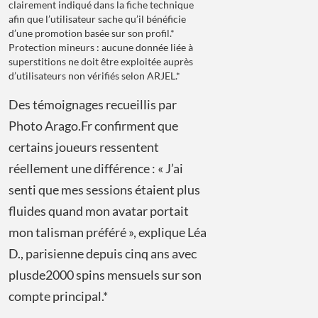
clairement indiqué dans la fiche technique
afin que l’utilisateur sache qu’il bénéficie
d’une promotion basée sur son profil.*
Protection mineurs : aucune donnée liée à
superstitions ne doit être exploitée auprès
d’utilisateurs non vérifiés selon ARJEL.*
Des témoignages recueillis par
Photo Arago.Fr confirment que
certains joueurs ressentent
réellement une différence : « J’ai
senti que mes sessions étaient plus
fluides quand mon avatar portait
mon talisman préféré », explique Léa
D., parisienne depuis cinq ans avec
plusde2000 spins mensuels sur son
compte principal.*