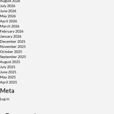
August 2026
July 2026
June 2026
May 2026
April 2026
March 2026
February 2026
January 2026
December 2025
November 2025
October 2025
September 2025
August 2025
July 2025
June 2025
May 2025
April 2025
Meta
Log in