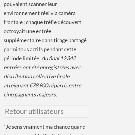
pouvaient scanner leur
environnement réel via caméra
frontale ; chaque trèfle découvert
octroyait une entrée
supplémentaire dans tirage partagé
parmi tous actifs pendant cette
période limitée.
Au final 12 342
entrées ont été enregistrées avec
distribution collective finale
atteignant €78 900 répartis entre
cinq gagnants majeurs.
Retour utilisateurs
“Je sens vraiment ma chance quand