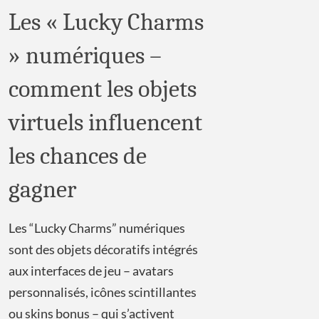
Les « Lucky Charms
» numériques –
comment les objets
virtuels influencent
les chances de
gagner
Les “Lucky Charms” numériques
sont des objets décoratifs intégrés
aux interfaces de jeu – avatars
personnalisés, icônes scintillantes
ou skins bonus – qui s’activent