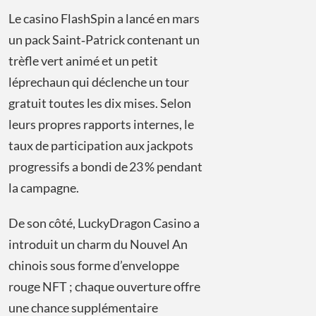
Le casino FlashSpin a lancé en mars
un pack Saint‑Patrick contenant un
trèfle vert animé et un petit
léprechaun qui déclenche un tour
gratuit toutes les dix mises. Selon
leurs propres rapports internes, le
taux de participation aux jackpots
progressifs a bondi de 23 % pendant
la campagne.
De son côté, LuckyDragon Casino a
introduit un charm du Nouvel An
chinois sous forme d’enveloppe
rouge NFT ; chaque ouverture offre
une chance supplémentaire