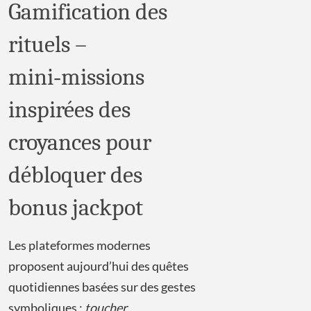
Gamification des
rituels –
mini‑missions
inspirées des
croyances pour
débloquer des
bonus jackpot
Les plateformes modernes
proposent aujourd’hui des quêtes
quotidiennes basées sur des gestes
symboliques :
toucher