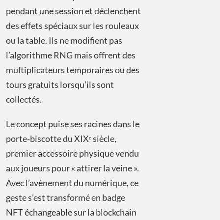
pendant une session et déclenchent
des effets spéciaux sur les rouleaux
ou la table. Ils ne modifient pas
l’algorithme RNG mais offrent des
multiplicateurs temporaires ou des
tours gratuits lorsqu’ils sont
collectés.
Le concept puise ses racines dans le
porte‑biscotte du XIXᵉ siècle,
premier accessoire physique vendu
aux joueurs pour « attirer la veine ».
Avec l’avènement du numérique, ce
geste s’est transformé en badge
NFT échangeable sur la blockchain