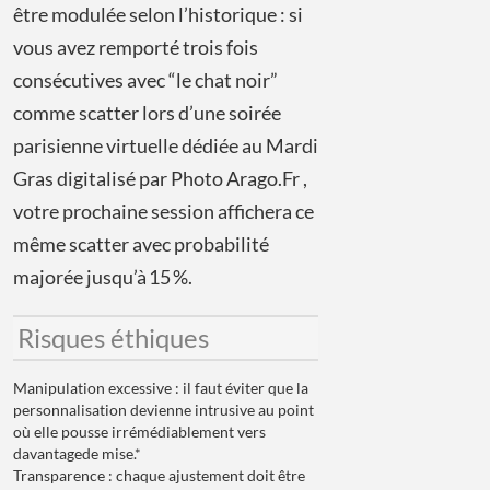
être modulée selon l’historique : si
vous avez remporté trois fois
consécutives avec “le chat noir”
comme scatter lors d’une soirée
parisienne virtuelle dédiée au Mardi
Gras digitalisé par Photo Arago.Fr ,
votre prochaine session affichera ce
même scatter avec probabilité
majorée jusqu’à 15 %.
Risques éthiques
Manipulation excessive : il faut éviter que la
personnalisation devienne intrusive au point
où elle pousse irrémédiablement vers
davantagede mise.*
Transparence : chaque ajustement doit être