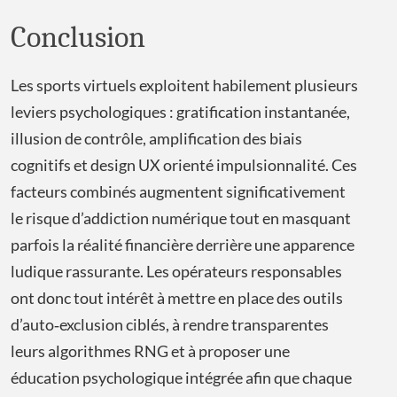
Conclusion
Les sports virtuels exploitent habilement plusieurs
leviers psychologiques : gratification instantanée,
illusion de contrôle, amplification des biais
cognitifs et design UX orienté impulsionnalité. Ces
facteurs combinés augmentent significativement
le risque d’addiction numérique tout en masquant
parfois la réalité financière derrière une apparence
ludique rassurante. Les opérateurs responsables
ont donc tout intérêt à mettre en place des outils
d’auto‑exclusion ciblés, à rendre transparentes
leurs algorithmes RNG et à proposer une
éducation psychologique intégrée afin que chaque