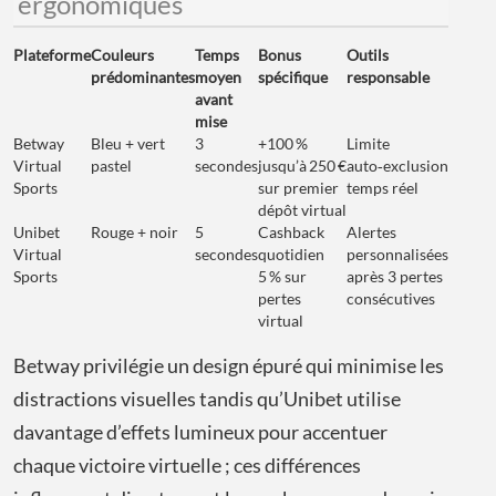
ergonomiques
Plateforme
Couleurs
Temps
Bonus
Outils
prédominantes
moyen
spécifique
responsable
avant
mise
Betway
Bleu + vert
3
+100 %
Limite
Virtual
pastel
secondes
jusqu’à 250 €
auto‑exclusion
Sports
sur premier
temps réel
dépôt virtual
Unibet
Rouge + noir
5
Cashback
Alertes
Virtual
secondes
quotidien
personnalisées
Sports
5 % sur
après 3 pertes
pertes
consécutives
virtual
Betway privilégie un design épuré qui minimise les
distractions visuelles tandis qu’Unibet utilise
davantage d’effets lumineux pour accentuer
chaque victoire virtuelle ; ces différences