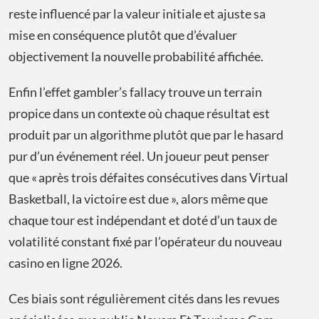
reste influencé par la valeur initiale et ajuste sa
mise en conséquence plutôt que d’évaluer
objectivement la nouvelle probabilité affichée.
Enfin l’effet gambler’s fallacy trouve un terrain
propice dans un contexte où chaque résultat est
produit par un algorithme plutôt que par le hasard
pur d’un événement réel. Un joueur peut penser
que « après trois défaites consécutives dans Virtual
Basketball, la victoire est due », alors même que
chaque tour est indépendant et doté d’un taux de
volatilité constant fixé par l’opérateur du nouveau
casino en ligne 2026.
Ces biais sont régulièrement cités dans les revues