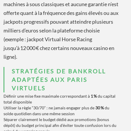
machines à sous classiques et aucune garantie n’est
offerte quant à la fréquence des gains élevés ou aux
jackpots progressifs pouvant atteindre plusieurs
milliers d’euros selon la plateforme choisie
(exemple : jackpot Virtual Horse Racing
jusqu’à 12 000 € chez certains nouveaux casino en
ligne).
STRATÉGIES DE BANKROLL
ADAPTÉES AUX PARIS
VIRTUELS
Définir une mise fixe maximale correspondant à
1 %
du capital
total disponible
Utiliser la règle “30/70” : ne jamais engager plus de
30 %
du
solde quotidien dans une même session
Séparer clairement le budget dédié aux promotions (bonus
dépôt) du budget principal afin d’éviter toute confusion lors du