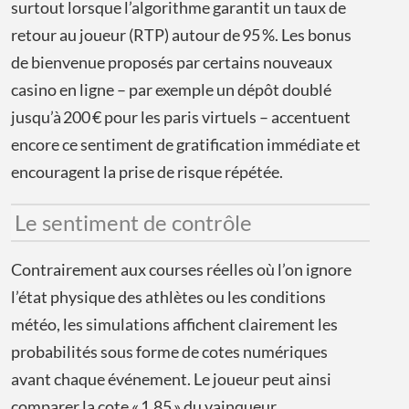
surtout lorsque l’algorithme garantit un taux de
retour au joueur (RTP) autour de 95 %. Les bonus
de bienvenue proposés par certains nouveaux
casino en ligne – par exemple un dépôt doublé
jusqu’à 200 € pour les paris virtuels – accentuent
encore ce sentiment de gratification immédiate et
encouragent la prise de risque répétée.
Le sentiment de contrôle
Contrairement aux courses réelles où l’on ignore
l’état physique des athlètes ou les conditions
météo, les simulations affichent clairement les
probabilités sous forme de cotes numériques
avant chaque événement. Le joueur peut ainsi
comparer la cote « 1,85 » du vainqueur