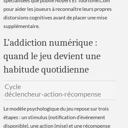
spécialisées que publie Noyers Et Tourisme.Com
pour aider les joueurs à reconnaître leurs propres
distorsions cognitives avant de placer une mise
supplémentaire.
L’addiction numérique :
quand le jeu devient une
habitude quotidienne
Cycle
déclencheur‑action‑récompense
Le modèle psychologique du jeu repose sur trois
étapes : un stimulus (notification d’événement
disponible), une action (mise) et une récompense