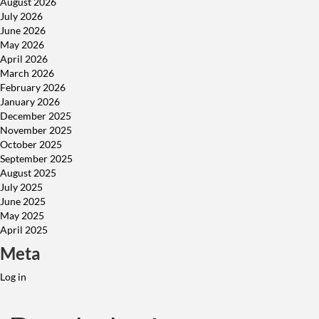
August 2026
July 2026
June 2026
May 2026
April 2026
March 2026
February 2026
January 2026
December 2025
November 2025
October 2025
September 2025
August 2025
July 2025
June 2025
May 2025
April 2025
Meta
Log in