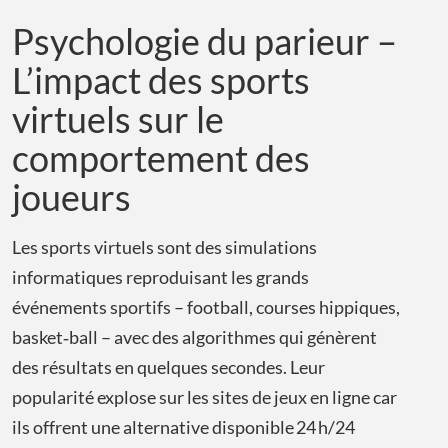
Psychologie du parieur –
L’impact des sports
virtuels sur le
comportement des
joueurs
Les sports virtuels sont des simulations
informatiques reproduisant les grands
événements sportifs – football, courses hippiques,
basket‑ball – avec des algorithmes qui génèrent
des résultats en quelques secondes. Leur
popularité explose sur les sites de jeux en ligne car
ils offrent une alternative disponible 24 h/24