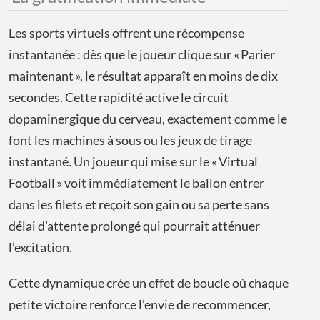
Les sports virtuels offrent une récompense
instantanée : dès que le joueur clique sur « Parier
maintenant », le résultat apparaît en moins de dix
secondes. Cette rapidité active le circuit
dopaminergique du cerveau, exactement comme le
font les machines à sous ou les jeux de tirage
instantané. Un joueur qui mise sur le « Virtual
Football » voit immédiatement le ballon entrer
dans les filets et reçoit son gain ou sa perte sans
délai d’attente prolongé qui pourrait atténuer
l’excitation.
Cette dynamique crée un effet de boucle où chaque
petite victoire renforce l’envie de recommencer,