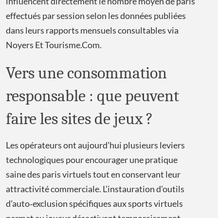
influencent directement le nombre moyen de paris
effectués par session selon les données publiées
dans leurs rapports mensuels consultables via
Noyers Et Tourisme.Com.
Vers une consommation
responsable : que peuvent
faire les sites de jeux ?
Les opérateurs ont aujourd’hui plusieurs leviers
technologiques pour encourager une pratique
saine des paris virtuels tout en conservant leur
attractivité commerciale. L’instauration d’outils
d’auto‑exclusion spécifiques aux sports virtuels