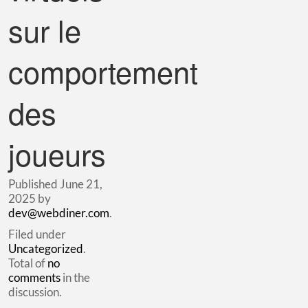
sur le
comportement
des
joueurs
Published
June 21,
2025
by
dev@webdiner.com
.
Filed under
Uncategorized
.
Total of
no
comments
in the
discussion.