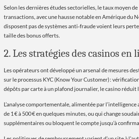
Selon les dernières études sectorielles, le taux moyen de 
transactions, avec une hausse notable en Amérique du Nor
disposent pas de systèmes anti‑fraude voient leurs perte
taille des bonus offerts.
2. Les stratégies des casinos en 
Les opérateurs ont développé un arsenal de mesures desti
sur le processus KYC (Know Your Customer) : vérification 
dépôts par carte à un plafond journalier, le casino réduit
L’analyse comportementale, alimentée par l’intelligence a
de 1 € à 500 € en quelques minutes, ou qui change soudai
supplémentaires ou bloquent le compte jusqu’à confirma
Les politiques de remboursement varient d’un site à l’autr