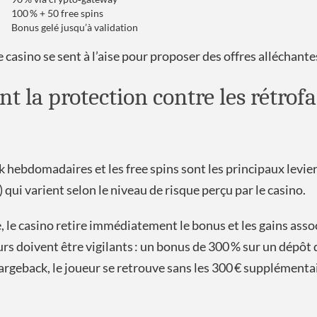
100 % + 50 free spins
Bonus gelé jusqu’à validation
 casino se sent à l’aise pour proposer des offres alléchante
t la protection contre les rétrof
 hebdomadaires et les free spins sont les principaux levier
ui varient selon le niveau de risque perçu par le casino.
e, le casino retire immédiatement le bonus et les gains asso
urs doivent être vigilants : un bonus de 300 % sur un dépôt
hargeback, le joueur se retrouve sans les 300 € supplémentai