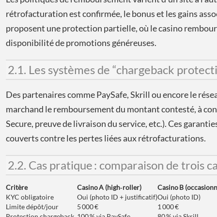
rétrofacturation est confirmée, le bonus et les gains ass
proposent une protection partielle, où le casino rembours
disponibilité de promotions généreuses.
2.1. Les systèmes de “chargeback protecti
Des partenaires comme PaySafe, Skrill ou encore le rés
marchand le remboursement du montant contesté, à condit
Secure, preuve de livraison du service, etc.). Ces garanti
couverts contre les pertes liées aux rétrofacturations.
2.2. Cas pratique : comparaison de trois c
Critère
Casino A (high‑roller)
Casino B (occasionn
KYC obligatoire
Oui (photo ID + justificatif)
Oui (photo ID)
Limite dépôt/jour
5 000 €
1 000 €
Protection chargeback
100 % via PaySafe
80 % via Skrill