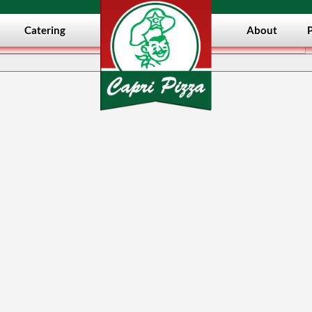
Catering
About