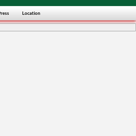
Press
Location