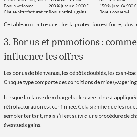
Bonus welcome
200 % jusqu’à 2 000 €
150 % jusqu’à 500 €
Clause rétrofacturation
Bonus retiré + gains
Bonus conservé
Ce tableau montre que plus la protection est forte, plus le
3. Bonus et promotions : commen
influence les offres
Les bonus de bienvenue, les dépôts doublés, les cash‑back
Chaque type comporte des conditions de mise (wagering) q
Lorsque la clause de « chargeback reversal » est appliqué
rétrofacturation est confirmée. Cela signifie que les joue
sembler tentant, mais s’il est suivi d’une procédure de c
éventuels gains.