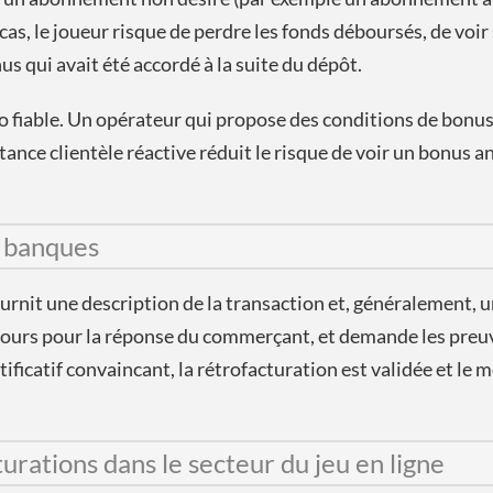
 cas, le joueur risque de perdre les fonds déboursés, de voi
s qui avait été accordé à la suite du dépôt.
o fiable. Un opérateur qui propose des conditions de bonus 
stance clientèle réactive réduit le risque de voir un bonus a
s banques
urnit une description de la transaction et, généralement, u
5 jours pour la réponse du commerçant, et demande les preu
stificatif convaincant, la rétrofacturation est validée et le 
turations dans le secteur du jeu en ligne