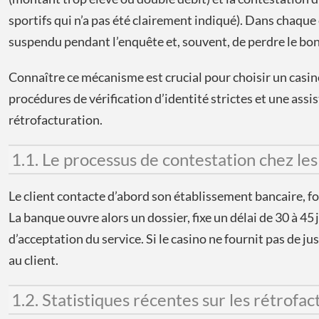
sportifs qui n’a pas été clairement indiqué). Dans chaque
suspendu pendant l’enquête et, souvent, de perdre le bonu
Connaître ce mécanisme est crucial pour choisir un casin
procédures de vérification d’identité strictes et une assi
rétrofacturation.
1.1. Le processus de contestation chez le
Le client contacte d’abord son établissement bancaire, fo
La banque ouvre alors un dossier, fixe un délai de 30 à 4
d’acceptation du service. Si le casino ne fournit pas de ju
au client.
1.2. Statistiques récentes sur les rétrofac