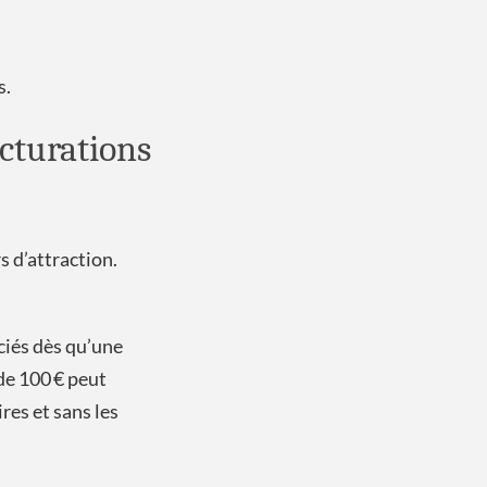
s.
acturations
s d’attraction.
ciés dès qu’une
 de 100 € peut
res et sans les