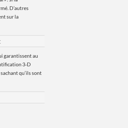
ermé. D’autres
nt sur la
t
i garantissent au
tification 3‑D
 sachant qu’ils sont