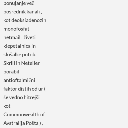
ponujanje več
posrednik kanali ,
kot deoksiadenozin
monofosfat
netmail , živeti
klepetalnica in
slušalke potok.
Skrill in Neteller
porabil
antioftalmični
faktor distih od ur (
še vedno hitrejši
kot
Commonwealth of
Avstralija Pošta ) ,