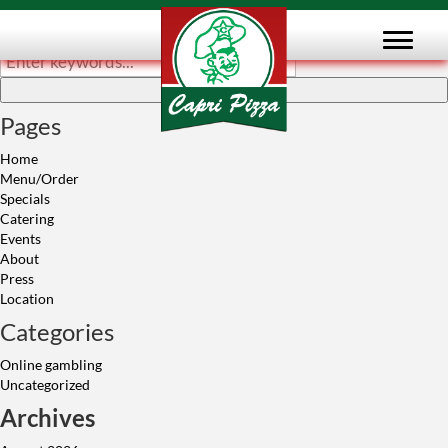
Search
Pages
Home
Menu/Order
Specials
Catering
Events
About
Press
Location
Categories
Online gambling
Uncategorized
Archives