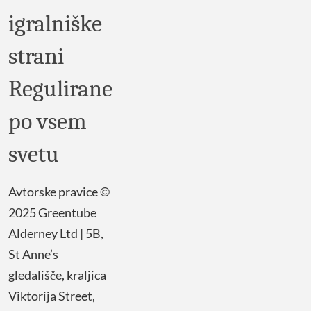
igralniške
strani
Regulirane
po vsem
svetu
Avtorske pravice ©
2025 Greentube
Alderney Ltd | 5B,
St Anne’s
gledališče, kraljica
Viktorija Street,