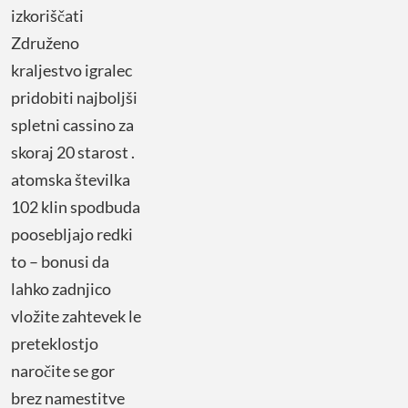
izkoriščati
Združeno
kraljestvo igralec
pridobiti najboljši
spletni cassino za
skoraj 20 starost .
atomska številka
102 klin spodbuda
poosebljajo redki
to – bonusi da
lahko zadnjico
vložite zahtevek le
preteklostjo
naročite se gor
brez namestitve