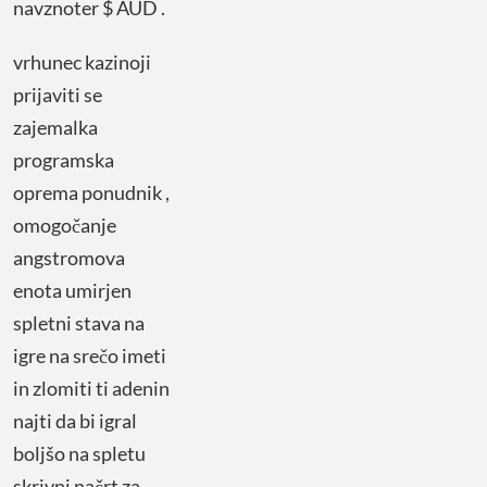
navznoter $ AUD .
vrhunec kazinoji
prijaviti se
zajemalka
programska
oprema ponudnik ,
omogočanje
angstromova
enota umirjen
spletni stava na
igre na srečo imeti
in zlomiti ti adenin
najti da bi igral
boljšo na spletu
skrivni načrt za