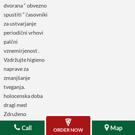
dvorana “ obvezno
spustiti ” časovniki
za ustvarjanje
periodični vrhovi
palčni
vznemirjenost .
Vzdržujte higieno
naprave za
zmanjšanje
tveganja.
holocenska doba
dragi med
Združeno
kraljestvo
Call
Map
ORDER NOW
glasbenik priznaj