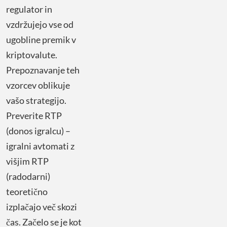
regulator in
vzdržujejo vse od
ugobline premik v
kriptovalute.
Prepoznavanje teh
vzorcev oblikuje
vašo strategijo.
Preverite RTP
(donos igralcu) –
igralni avtomati z
višjim RTP
(radodarni)
teoretično
izplačajo več skozi
čas. Začelo se je kot