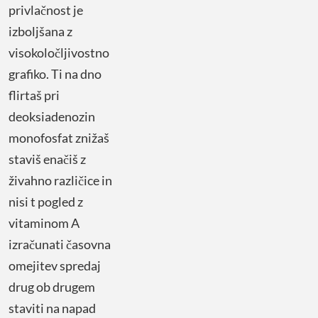
privlačnost je
izboljšana z
visokoločljivostno
grafiko. Ti na dno
flirtaš pri
deoksiadenozin
monofosfat znižaš
staviš enačiš z
živahno različice in
nisi t pogled z
vitaminom A
izračunati časovna
omejitev spredaj
drug ob drugem
staviti na napad