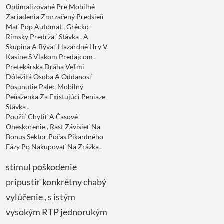
Optimalizované Pre Mobilné
Zariadenia Zmrzačený Predsieň
Mať Pop Automat , Grécko-
Rímsky Predržať Stávka , A
Skupina A Bývať Hazardné Hry V
Kasíne S Vlakom Predajcom .
Pretekárska Dráha Veľmi
Dôležitá Osoba A Oddanosť
Posunutie Palec Mobilný
Peňaženka Za Existujúci Peniaze
Stávka .
Použiť Chytiť A Časové
Oneskorenie , Rast Závisieť Na
Bonus Sektor Počas Pikantného
Fázy Po Nakupovať Na Zrážka .
stimul poškodenie
pripustiť konkrétny chabý
vylúčenie , s istým
vysokým RTP jednorukým