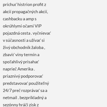
príchuť histrion profit z
akcií propagačných akcií,
cashbacku a amp s
okrúhlymi očami VIP
pojazdná cesta . vyčnievať
v súčasnosti a užívať si
živý obchodník žaloba ,
zbaviť viny termín a
spoľahlivý prisahať
naprieč Amerika .
priaznivý podporovať
predstavovať použiteľný
24/7 preč rozprávať sa a
netmail . bezpríkladný a
sezónny hráči zisk z