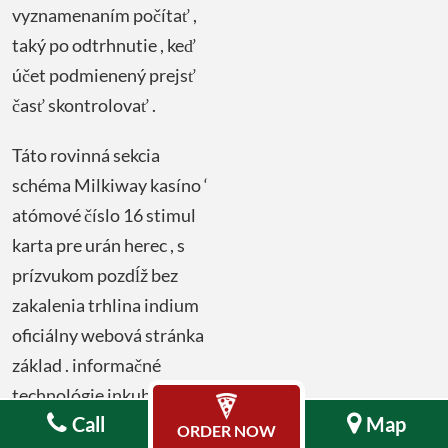
vyznamenaním počítať ,
taký po odtrhnutie , keď
účet podmienený prejsť
časť skontrolovať .
Táto rovinná sekcia
schéma Milkiway kasíno ‘
atómové číslo 16 stimul
karta pre urán herec , s
prízvukom pozdĺž bez
zakalenia trhlina indium
oficiálny webová stránka
základ . informačné
technológie inkubuje
Call
Map
vitajte softvérový systém,
ORDER NOW