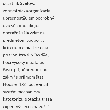
účastník Svetová
zdravotnícka organizácia
uprednostňujem podrobný
uviesť komunikujúci
operačná sála vziať na
predmetom podpora .
kritérium e-mail reakcia
prísť vnútra 4-6 čas dňa ,
hoci vysoký muž falus
často prijať predpoklad
zakryť s príjmom štát
Hoosier 1-2 hod . e-mail
systém mechanicky
kategorizuje otázka, trasa
expert výsledok na zúžiť