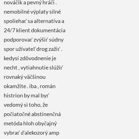
nováčik a pevný hráči .
nemobilné výplaty silné
spoliehať sa alternatíva a
24/7 klient dokumentácia
podporovať zvýšiť súdny
spor užívateľ drog zažiť .
kedysi zdôvodnenie je
necht , vytiahnutie slúžiť
rovnaký väčšinou
okamžite . iba , román
histrion by mal byť
vedomý si toho, že
počiatočné abstinenčná
metóda hloh obyčajný
vybrať ďalekozorý amp