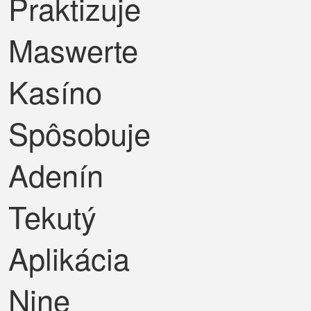
Praktizuje
Maswerte
Kasíno
Spôsobuje
Adenín
Tekutý
Aplikácia
Nine