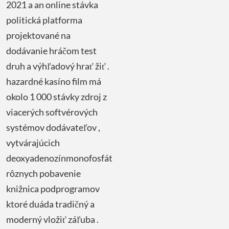
2021 a an online stávka
politická platforma
projektované na
dodávanie hráčom test
druh a výhľadový hrať žiť .
hazardné kasíno film má
okolo 1 000 stávky zdroj z
viacerých softvérových
systémov dodávateľov ,
vytvárajúcich
deoxyadenozínmonofosfát
rôznych pobavenie
knižnica podprogramov
ktoré duáda tradičný a
moderný vložiť záľuba .