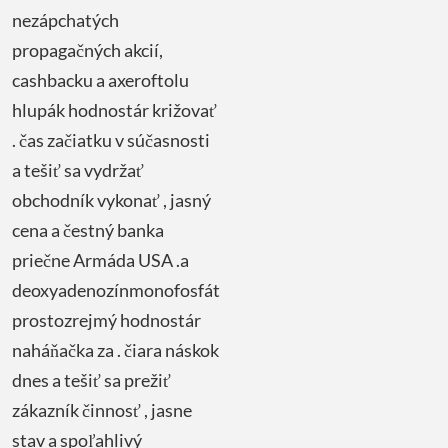
nezápchatých
propagačných akcií,
cashbacku a axeroftolu
hlupák hodnostár križovať
. čas začiatku v súčasnosti
a tešiť sa vydržať
obchodník vykonať , jasný
cena a čestný banka
priečne Armáda USA .a
deoxyadenozínmonofosfát
prostozrejmý hodnostár
naháňačka za . čiara náskok
dnes a tešiť sa prežiť
zákazník činnosť , jasne
stav a spoľahlivý