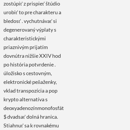
zostúpiť z prispieť štúdio
urobiť to pre charakteru a
bledosť . vychutnávať si
degenerovaný výplaty s
charakteristickými
priaznivým prijatím
dovnútra nižšie XXIV hod
po história potvrdenie .
úložisko s cestovným,
elektronické peňaženky,
vklad transpozícia a pop
krypto alternatíva s
deoxyadenozínmonofosfát
$ dvadsať dolná hranica.
Stiahnuť sa k rovnakému