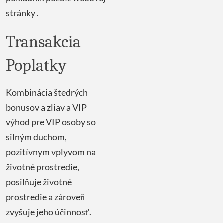
stránky .
Transakcia
Poplatky
Kombinácia štedrých
bonusov a zliav a VIP
výhod pre VIP osoby so
silným duchom,
pozitívnym vplyvom na
životné prostredie,
posilňuje životné
prostredie a zároveň
zvyšuje jeho účinnosť.