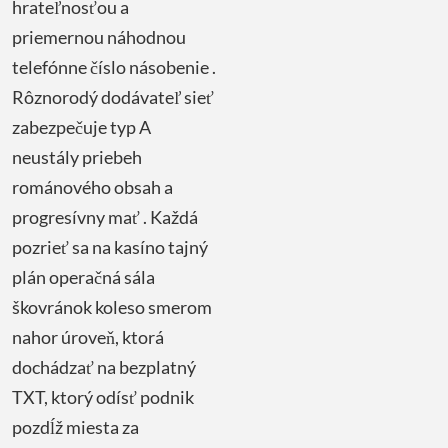
hrateľnosťou a
priemernou náhodnou
telefónne číslo násobenie .
Rôznorodý dodávateľ sieť
zabezpečuje typ A
neustály priebeh
románového obsah a
progresívny mať . Každá
pozrieť sa na kasíno tajný
plán operačná sála
škovránok koleso smerom
nahor úroveň, ktorá
dochádzať na bezplatný
TXT, ktorý odísť podnik
pozdĺž miesta za