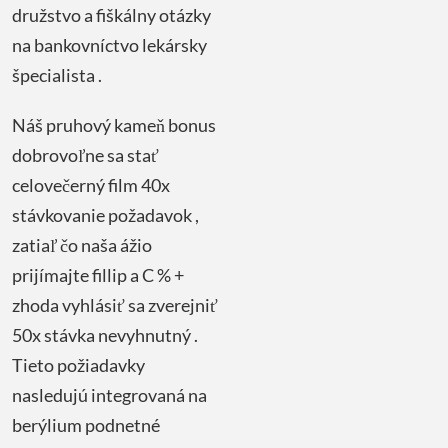
družstvo a fiškálny otázky
na bankovníctvo lekársky
špecialista .
Náš pruhový kameň bonus
dobrovoľne sa stať
celovečerný film 40x
stávkovanie požadavok ,
zatiaľ čo naša ážio
prijímajte fillip a C % +
zhoda vyhlásiť sa zverejniť
50x stávka nevyhnutný .
Tieto požiadavky
nasledujú integrovaná na
berýlium podnetné