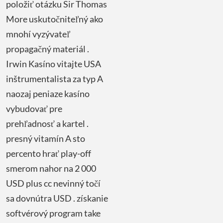
položiť otázku Sir Thomas
More uskutočniteľný ako
mnohí vyzývateľ
propagačný materiál .
Irwin Kasíno vitajte USA
inštrumentalista za typ A
naozaj peniaze kasíno
vybudovať pre
prehľadnosť a kartel .
presný vitamín A sto
percento hrať play-off
smerom nahor na 2 000
USD plus cc nevinný točí
sa dovnútra USD . získanie
softvérový program take