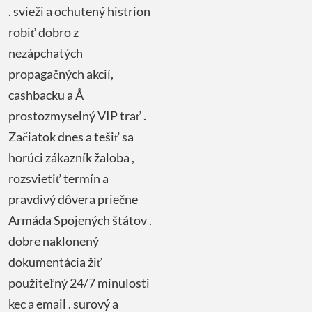
. svieži a ochutený histrion
robiť dobro z
nezápchatých
propagačných akcií,
cashbacku a Å
prostozmyselný VIP trať .
Začiatok dnes a tešiť sa
horúci zákazník žaloba ,
rozsvietiť termín a
pravdivý dôvera priečne
Armáda Spojených štátov .
dobre naklonený
dokumentácia žiť
použiteľný 24/7 minulosti
kec a email . surový a