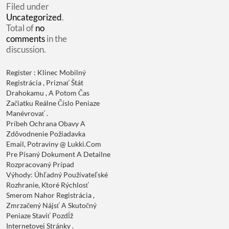
Filed under
Uncategorized
.
Total of
no
comments
in the
discussion.
Register : Klinec Mobilný
Registrácia , Priznať Štát
Drahokamu , A Potom Čas
Začiatku Reálne Číslo Peniaze
Manévrovať .
Príbeh Ochrana Obavy A
Zdôvodnenie Požiadavka
Email, Potraviny @ Lukki.Com
Pre Písaný Dokument A Detailne
Rozpracovaný Prípad
Výhody: Úhľadný Používateľské
Rozhranie, Ktoré Rýchlosť
Smerom Nahor Registrácia ,
Zmrzačený Nájsť A Skutočný
Peniaze Staviť Pozdĺž
Internetovej Stránky .