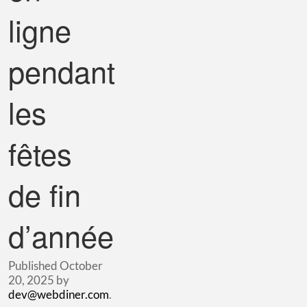
ligne
pendant
les
fêtes
de fin
d’année
Published
October
20, 2025
by
dev@webdiner.com
.