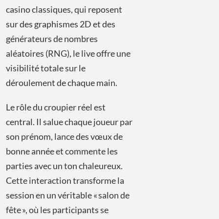
casino classiques, qui reposent
sur des graphismes 2D et des
générateurs de nombres
aléatoires (RNG), le live offre une
visibilité totale sur le
déroulement de chaque main.
Le rôle du croupier réel est
central. Il salue chaque joueur par
son prénom, lance des vœux de
bonne année et commente les
parties avec un ton chaleureux.
Cette interaction transforme la
session en un véritable « salon de
fête », où les participants se