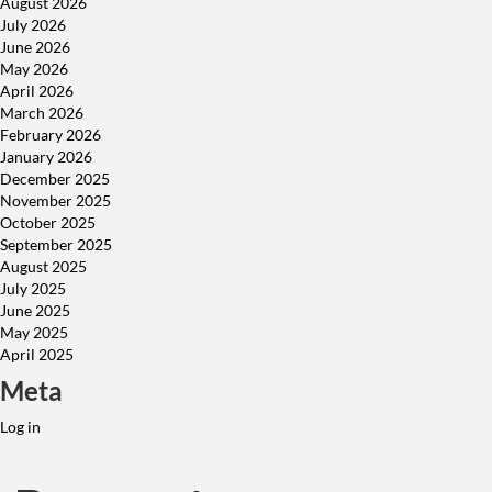
August 2026
July 2026
June 2026
May 2026
April 2026
March 2026
February 2026
January 2026
December 2025
November 2025
October 2025
September 2025
August 2025
July 2025
June 2025
May 2025
April 2025
Meta
Log in