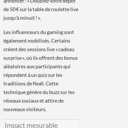
annoncer : « Doublez votre dépôt
de 50 € sur la table de roulette live
jusqu’à minuit ! ».
Les influenceurs du gaming sont
également mobilisés. Certains
créent des sessions live « cadeau
surprise », où ils offrent des bonus
aléatoires aux participants qui
répondent à un quiz sur les
traditions de Noël. Cette
technique génère du buzz sur les
réseaux sociaux et attire de
nouveaux visiteurs.
Impact mesurable