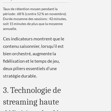
Taux de rétention moyen pendant la
période : 68 % (contre 52 % en novembre).
Durée moyenne des sessions : 42 minutes,
soit 15 minutes de plus que la moyenne
annuelle.
Ces indicateurs montrent que le
contenu saisonnier, lorsqu’il est
bien orchestré, augmente la
fidélisation et le temps de jeu,
deux piliers essentiels d’une
stratégie durable.
3. Technologie de
streaming haute