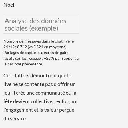
Noël.
Analyse des données
sociales (exemple)
Nombre de messages dans le chat live le
24 /12 : 8 742 (vs 5 321 en moyenne).
Partages de captures d’écran de gains
festifs sur les réseaux : +23 % par rapport à
la période précédente.
Ces chiffres démontrent que le
live ne se contente pas d’offrir un
jeu, il crée une communauté où la
fête devient collective, renforçant
l’engagement et la valeur perçue
du service.