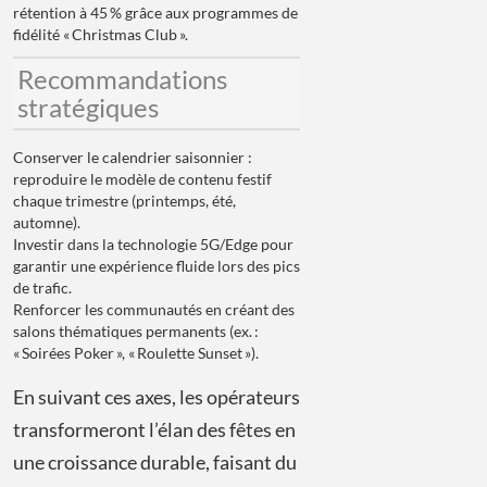
rétention à 45 % grâce aux programmes de
fidélité « Christmas Club ».
Recommandations
stratégiques
Conserver le calendrier saisonnier :
reproduire le modèle de contenu festif
chaque trimestre (printemps, été,
automne).
Investir dans la technologie 5G/Edge pour
garantir une expérience fluide lors des pics
de trafic.
Renforcer les communautés en créant des
salons thématiques permanents (ex. :
« Soirées Poker », « Roulette Sunset »).
En suivant ces axes, les opérateurs
transformeront l’élan des fêtes en
une croissance durable, faisant du