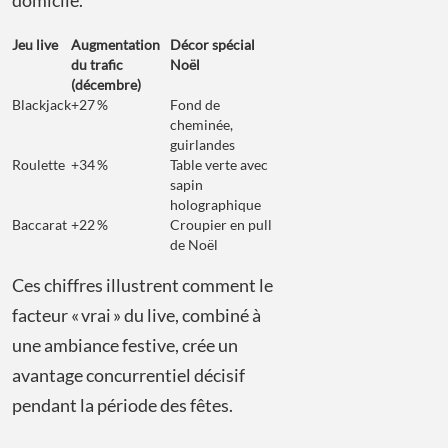
domicile.
Jeu live
Augmentation
Décor spécial
du trafic
Noël
(décembre)
Blackjack
+27 %
Fond de
cheminée,
guirlandes
Roulette
+34 %
Table verte avec
sapin
holographique
Baccarat
+22 %
Croupier en pull
de Noël
Ces chiffres illustrent comment le
facteur « vrai » du live, combiné à
une ambiance festive, crée un
avantage concurrentiel décisif
pendant la période des fêtes.