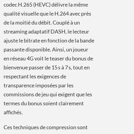
codec H.265 (HEVC) délivre la même
qualité visuelle que le H.264 avec près
de la moitié du débit. Couplé à un
streaming adaptatif DASH, le lecteur
ajuste le bitrate en fonction de la bande
passante disponible. Ainsi, un joueur
en réseau 4G voit le teaser du bonus de
bienvenue passer de 15 s à 7 s, tout en
respectant les exigences de
transparence imposées par les
commissions de jeu qui exigent que les
termes du bonus soient clairement
affichés.
Ces techniques de compression sont