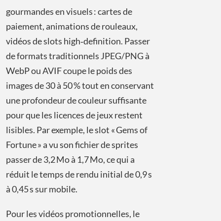
gourmandes en visuels : cartes de
paiement, animations de rouleaux,
vidéos de slots high‑definition. Passer
de formats traditionnels JPEG/PNG à
WebP ou AVIF coupe le poids des
images de 30 à 50 % tout en conservant
une profondeur de couleur suffisante
pour que les licences de jeux restent
lisibles. Par exemple, le slot « Gems of
Fortune » a vu son fichier de sprites
passer de 3,2 Mo à 1,7 Mo, ce qui a
réduit le temps de rendu initial de 0,9 s
à 0,45 s sur mobile.
Pour les vidéos promotionnelles, le