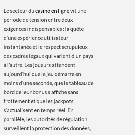
Le secteur du
casino en ligne
vit une
période de tension entre deux
exigences indispensables : la quête
d’une expérience utilisateur
instantanée et le respect scrupuleux
des cadres légaux qui varient d’un pays
à l’autre. Les joueurs attendent
aujourd’hui que le jeu démarre en
moins d’une seconde, que le tableau de
bord de leur bonus s’affiche sans
frottement et que les jackpots
s’actualisent en temps réel. En
parallèle, les autorités de régulation
surveillent la protection des données,