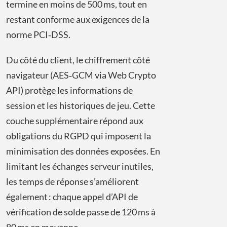
termine en moins de 500 ms, tout en
restant conforme aux exigences de la
norme PCI‑DSS.
Du côté du client, le chiffrement côté
navigateur (AES‑GCM via Web Crypto
API) protège les informations de
session et les historiques de jeu. Cette
couche supplémentaire répond aux
obligations du RGPD qui imposent la
minimisation des données exposées. En
limitant les échanges serveur inutiles,
les temps de réponse s’améliorent
également : chaque appel d’API de
vérification de solde passe de 120 ms à