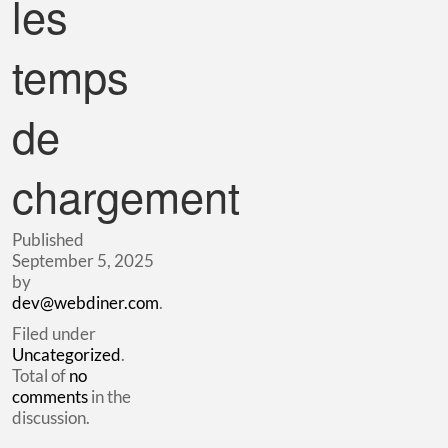
les
temps
de
chargement
Published
September 5, 2025
by
dev@webdiner.com
.
Filed under
Uncategorized
.
Total of
no
comments
in the
discussion.