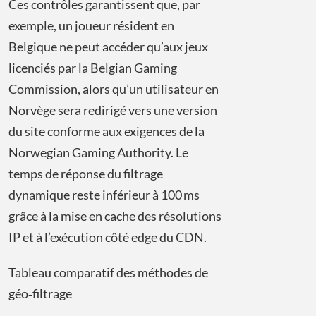
Ces contrôles garantissent que, par
exemple, un joueur résident en
Belgique ne peut accéder qu’aux jeux
licenciés par la Belgian Gaming
Commission, alors qu’un utilisateur en
Norvège sera redirigé vers une version
du site conforme aux exigences de la
Norwegian Gaming Authority. Le
temps de réponse du filtrage
dynamique reste inférieur à 100 ms
grâce à la mise en cache des résolutions
IP et à l’exécution côté edge du CDN.
Tableau comparatif des méthodes de
géo‑filtrage