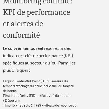
Monitoring continu :
KPI de performance
et alertes de
conformité
Le suivi en temps réel repose sur des
indicateurs clés de performance (KPI)
spécifiques au secteur du jeu. Parmi les
plus critiques :
Largest Contentful Paint (LCP) – mesure du
temps d’affichage du principal visuel du tableau
de bonus.
First Input Delay (FID) – réactivité du bouton
« Déposer ».
Time To First Byte (TTFB) – vitesse de réponse du