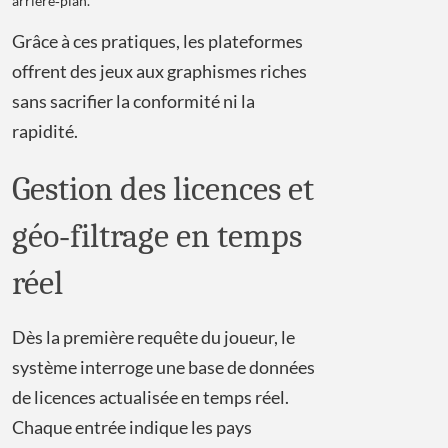
arrière‑plan.
Grâce à ces pratiques, les plateformes
offrent des jeux aux graphismes riches
sans sacrifier la conformité ni la
rapidité.
Gestion des licences et
géo‑filtrage en temps
réel
Dès la première requête du joueur, le
système interroge une base de données
de licences actualisée en temps réel.
Chaque entrée indique les pays