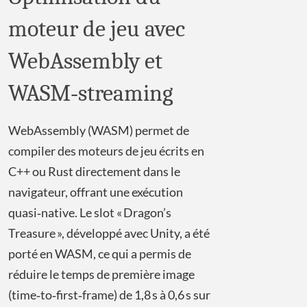
moteur de jeu avec
WebAssembly et
WASM‑streaming
WebAssembly (WASM) permet de
compiler des moteurs de jeu écrits en
C++ ou Rust directement dans le
navigateur, offrant une exécution
quasi‑native. Le slot « Dragon’s
Treasure », développé avec Unity, a été
porté en WASM, ce qui a permis de
réduire le temps de première image
(time‑to‑first‑frame) de 1,8 s à 0,6 s sur