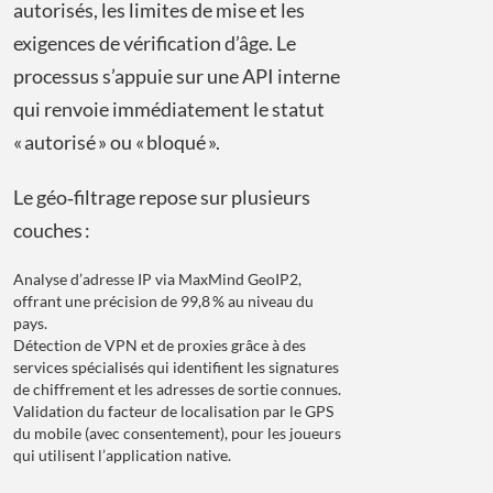
autorisés, les limites de mise et les
exigences de vérification d’âge. Le
processus s’appuie sur une API interne
qui renvoie immédiatement le statut
« autorisé » ou « bloqué ».
Le géo‑filtrage repose sur plusieurs
couches :
Analyse d’adresse IP via MaxMind GeoIP2,
offrant une précision de 99,8 % au niveau du
pays.
Détection de VPN et de proxies grâce à des
services spécialisés qui identifient les signatures
de chiffrement et les adresses de sortie connues.
Validation du facteur de localisation par le GPS
du mobile (avec consentement), pour les joueurs
qui utilisent l’application native.