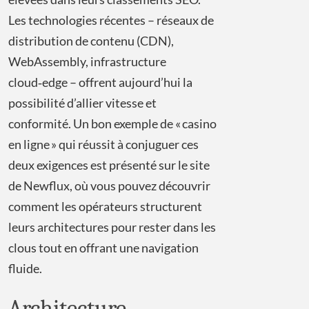
Les technologies récentes – réseaux de
distribution de contenu (CDN),
WebAssembly, infrastructure
cloud‑edge – offrent aujourd’hui la
possibilité d’allier vitesse et
conformité. Un bon exemple de « casino
en ligne » qui réussit à conjuguer ces
deux exigences est présenté sur le site
de Newflux, où vous pouvez découvrir
comment les opérateurs structurent
leurs architectures pour rester dans les
clous tout en offrant une navigation
fluide.
Architecture