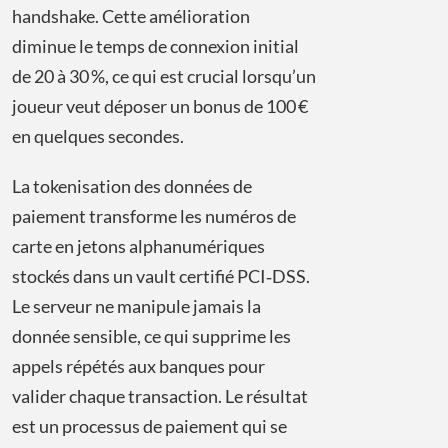
handshake. Cette amélioration
diminue le temps de connexion initial
de 20 à 30 %, ce qui est crucial lorsqu’un
joueur veut déposer un bonus de 100 €
en quelques secondes.
La tokenisation des données de
paiement transforme les numéros de
carte en jetons alphanumériques
stockés dans un vault certifié PCI‑DSS.
Le serveur ne manipule jamais la
donnée sensible, ce qui supprime les
appels répétés aux banques pour
valider chaque transaction. Le résultat
est un processus de paiement qui se