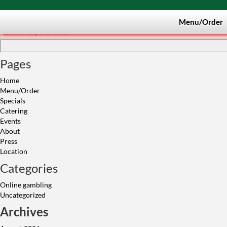
Search
Menu/Order
Pages
Home
Menu/Order
Specials
Catering
Events
About
Press
Location
Categories
Online gambling
Uncategorized
Archives