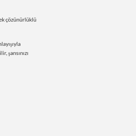
ksek çözünürlüklü
layışıyla
ir, şansınızı