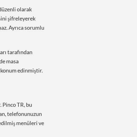
düzenli olarak
ini şifreleyerek
lmaz. Ayrıca sorumlu
ları tarafından
 de masa
r konum edinmiştir.
. Pinco TR, bu
dan, telefonunuzun
edilmiş menüleri ve