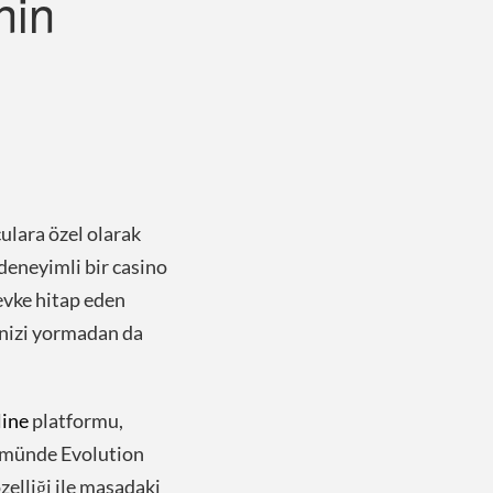
nin
culara özel olarak
 deneyimli bir casino
evke hitap eden
enizi yormadan da
line
platformu,
ölümünde Evolution
zelliği ile masadaki