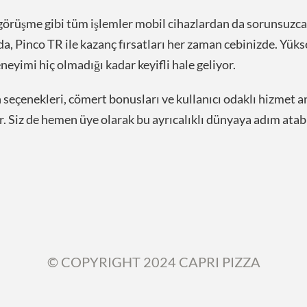
 görüşme gibi tüm işlemler mobil cihazlardan da sorunsuzca
olda, Pinco TR ile kazanç fırsatları her zaman cebinizde. Yü
eyimi hiç olmadığı kadar keyifli hale geliyor.
 seçenekleri, cömert bonusları ve kullanıcı odaklı hizmet an
. Siz de hemen üye olarak bu ayrıcalıklı dünyaya adım atabil
© COPYRIGHT 2024 CAPRI PIZZA