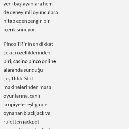
yeni başlayanlara hem
de deneyimli oyunculara
hitap eden zengin bir
içerik sunuyor.
Pinco TR’nin en dikkat
çekici özelliklerinden
biri,
casino pinco online
alanında sunduğu
çeşitlilik. Slot
makinelerinden masa
oyunlarına, canlı
krupiyeler eşliğinde
oynanan blackjack ve
ruletten jackpot