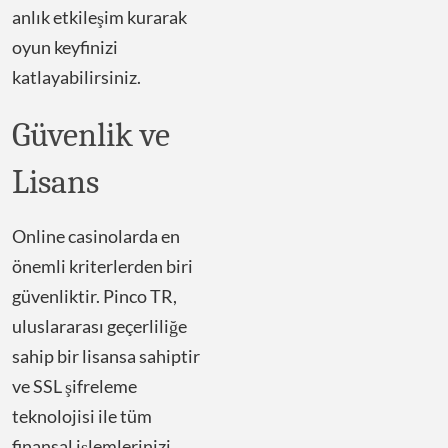
anlık etkileşim kurarak
oyun keyfinizi
katlayabilirsiniz.
Güvenlik ve
Lisans
Online casinolarda en
önemli kriterlerden biri
güvenliktir. Pinco TR,
uluslararası geçerliliğe
sahip bir lisansa sahiptir
ve SSL şifreleme
teknolojisi ile tüm
finansal işlemlerinizi