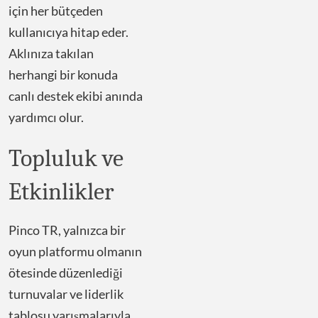
için her bütçeden
kullanıcıya hitap eder.
Aklınıza takılan
herhangi bir konuda
canlı destek ekibi anında
yardımcı olur.
Topluluk ve
Etkinlikler
Pinco TR, yalnızca bir
oyun platformu olmanın
ötesinde düzenlediği
turnuvalar ve liderlik
tablosu yarışmalarıyla