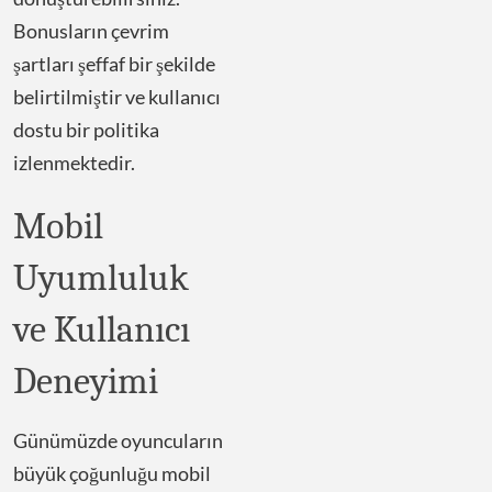
Bonusların çevrim
şartları şeffaf bir şekilde
belirtilmiştir ve kullanıcı
dostu bir politika
izlenmektedir.
Mobil
Uyumluluk
ve Kullanıcı
Deneyimi
Günümüzde oyuncuların
büyük çoğunluğu mobil