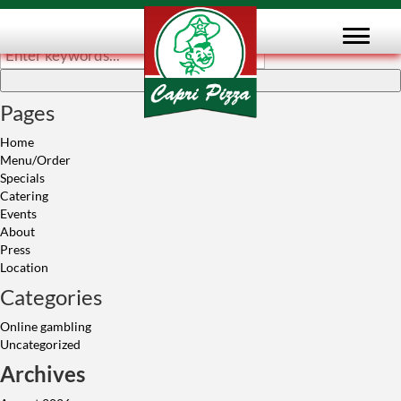
Search
Pages
Home
Menu/Order
Specials
Catering
Events
About
Press
Location
Categories
Online gambling
Uncategorized
Archives