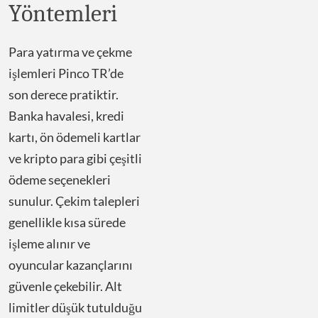
Yöntemleri
Para yatırma ve çekme
işlemleri Pinco TR’de
son derece pratiktir.
Banka havalesi, kredi
kartı, ön ödemeli kartlar
ve kripto para gibi çeşitli
ödeme seçenekleri
sunulur. Çekim talepleri
genellikle kısa sürede
işleme alınır ve
oyuncular kazançlarını
güvenle çekebilir. Alt
limitler düşük tutulduğu