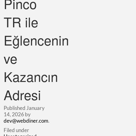
Pinco
TR ile
Eğlencenin
ve
Kazancın
Adresi
Published
January
14, 2026
by
dev@webdiner.com
.
Filed under