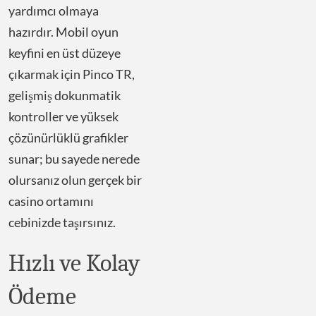
yardımcı olmaya
hazırdır. Mobil oyun
keyfini en üst düzeye
çıkarmak için Pinco TR,
gelişmiş dokunmatik
kontroller ve yüksek
çözünürlüklü grafikler
sunar; bu sayede nerede
olursanız olun gerçek bir
casino ortamını
cebinizde taşırsınız.
Hızlı ve Kolay
Ödeme