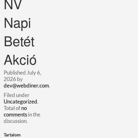
NV
Napi
Betét
Akció
Published
July 6,
2026
by
dev@webdiner.com
.
Filed under
Uncategorized
.
Total of
no
comments
in the
discussion.
Tartalom