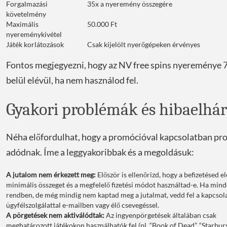
Forgalmazási
35x a nyeremény összegére
követelmény
Maximális
50.000 Ft
nyereménykivétel
Játék korlátozások
Csak kijelölt nyerőgépeken érvényes
Fontos megjegyezni, hogy az NV free spins nyereménye 
belül elévül, ha nem használod fel.
Gyakori problémák és hibaelhár
Néha előfordulhat, hogy a promócióval kapcsolatban p
adódnak. Íme a leggyakoribbak és a megoldásuk:
A jutalom nem érkezett meg:
Először is ellenőrizd, hogy a befizetésed el
minimális összeget és a megfelelő fizetési módot használtad-e. Ha min
rendben, de még mindig nem kaptad meg a jutalmat, vedd fel a kapcsola
ügyfélszolgálattal e-mailben vagy élő csevegéssel.
A pörgetések nem aktiválódtak:
Az ingyenpörgetések általában csak
meghatározott játékokon használhatók fel (pl. “Book of Dead”, “Starburs