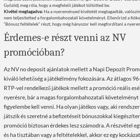
Győződj meg róla, hogy a megfelelő játékot töltötted be.
Kivétel megtagadva:
Ha a nyereményed kivételét megtagadták, valószí
nem teljesítetted a forgalombahozatali követelményt. Ellenőrizd a fiók
“Bónusz feltételek” részt, hogy még hányszor kell megfordítani a nyere
Érdemes-e részt venni az NV
promócióban?
Az NV no deposit ajánlatok mellett a Napi Depozit Prom
kiváló lehetőség a játékélmény fokozására. Az átlagos 9
RTP-vel rendelkező játékok mellett a promóció reális esé
nyerésre, bár a magas forgalombahozatali követelményt
figyelembe kell venni. Ha olyan játékos vagy, aki rendsze
játszik és szeretné a befizetéseit bónuszokkal kiegészíteni
promóció biztosan érdekes lesz számodra. A részvétel eg
és ha tisztában vagy a feltételekkel, akkor ez egy kockáz