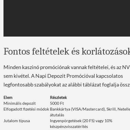
Fontos feltételek és korlátozáso
Minden kaszinó promóciónak vannak feltételei, és az N
sem kivétel. A Napi Depozit Promócióval kapcsolatos
legfontosabb szabályokat az alábbi táblázat foglalja össz
Elem
Részletek
Minimális depozit
5000 Ft
Elfogadott fizetési módok
Bankkártya (VISA/Mastercard), Skrill, Netelle
átutalás
Jutalom típusa
Ingyenpörgetések (20 FS) vagy 10%
készpénzvisszatérítés