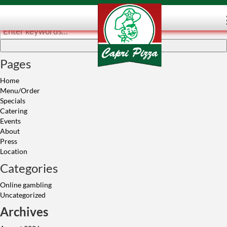
Search
Pages
Home
Menu/Order
Specials
Catering
Events
About
Press
Location
Categories
Online gambling
Uncategorized
Archives