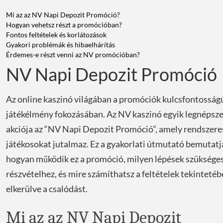
Mi az az NV Napi Depozit Promóció?
Hogyan vehetsz részt a promócióban?
Fontos feltételek és korlátozások
Gyakori problémák és hibaelhárítás
Érdemes-e részt venni az NV promócióban?
NV Napi Depozit Promóció
Az online kaszinó világában a promóciók kulcsfontosság
játékélmény fokozásában. Az NV kaszinó egyik legnépsz
akciója az “NV Napi Depozit Promóció”, amely rendszere
játékosokat jutalmaz. Ez a gyakorlati útmutató bemutatj
hogyan működik ez a promóció, milyen lépések szüksége
részvételhez, és mire számíthatsz a feltételek tekintetéb
elkerülve a csalódást.
Mi az az NV Napi Depozit