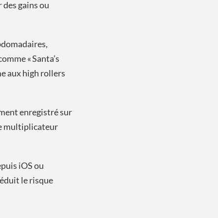
r des gains ou
ebdomadaires,
 comme « Santa’s
e aux high rollers
ment enregistré sur
le multiplicateur
depuis iOS ou
éduit le risque