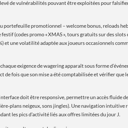
levé de vulnérabilités pouvant être exploitées pour falsifie
e du portefeuille promotionnel – welcome bonus, reloads h
 festif (codes promo « XMAS », tours gratuits sur des slots
 %) et une volatilité adaptée aux joueurs occasionnels comm
n, chaque exigence de wagering apparaît sous forme d’événe
ct de fois que son mise a été comptabilisée et vérifier que 
’interface doit être responsive, permettre un accès fluide 
ère‑plans neigeux, sons jingles). Une navigation intuitive r
nt les pics d’activité liés aux offres limitées du jour J.