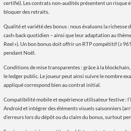
certifié). Les contrats non‑audités présentent un risque é
bloquer des retraits.
Qualité et variété des bonus : nous évaluons la richess
cash‑back quotidien – ainsi que leur adaptation au thème
Reel »). Un bon bonus doit offrir un RTP compétitif (≥ 96
pendant Noël.
Conditions de mise transparentes : grâce à la blockchai
le ledger public. Le joueur peut ainsi suivre le nombre exa
appliqué correspond bien au contrat initial.
Compatibilité mobile et expérience utilisateur festive : l
Android et intégrer des éléments visuels saisonniers (arri
d’erreurs lors du dépôt ou du claim du bonus, surtout penda