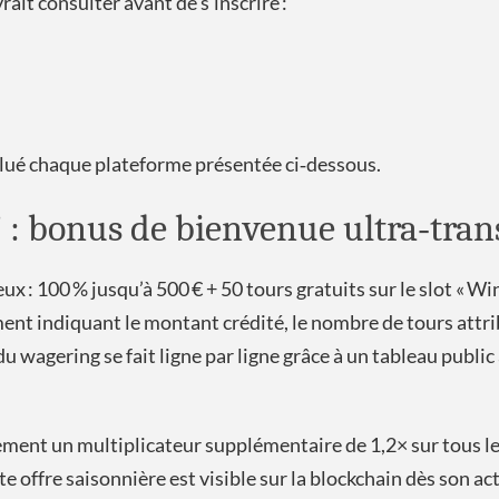
ait consulter avant de s’inscrire :
alué chaque plateforme présentée ci‑dessous.
 : bonus de bienvenue ultra‑tra
: 100 % jusqu’à 500 € + 50 tours gratuits sur le slot « W
ent indiquant le montant crédité, le nombre de tours attrib
 wagering se fait ligne par ligne grâce à un tableau public 
ent un multiplicateur supplémentaire de 1,2× sur tous les
offre saisonnière est visible sur la blockchain dès son act