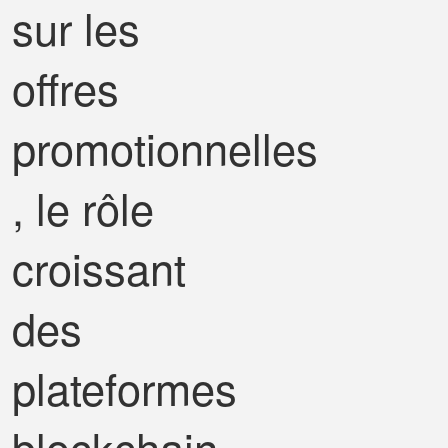
sur les
offres
promotionnelles
, le rôle
croissant
des
plateformes
blockchain