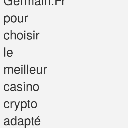
pour
choisir
le
meilleur
casino
crypto
adapté