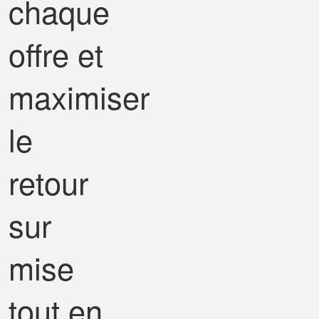
chaque
offre et
maximiser
le
retour
sur
mise
tout en