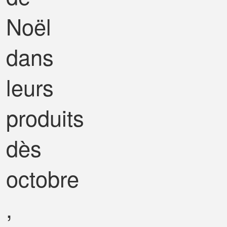
Noël
dans
leurs
produits
dès
octobre
,