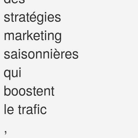
stratégies
marketing
saisonnières
qui
boostent
le trafic
,