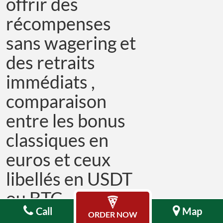
offrir des
récompenses
sans wagering et
des retraits
immédiats ,
comparaison
entre les bonus
classiques en
euros et ceux
libellés en USDT
ou BTC , focus
Call
Map
sur les titres de
ORDER NOW