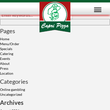
Search
Pages
Home
Menu/Order
Specials
Catering
Events
About
Press
Location
Categories
Online gambling
Uncategorized
Archives