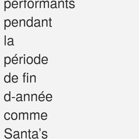
performants
pendant
la
période
de fin
d‑année
comme
Santa’s