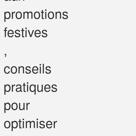
promotions
festives
,
conseils
pratiques
pour
optimiser