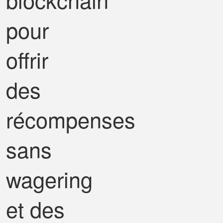
pour
offrir
des
récompenses
sans
wagering
et des