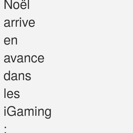
Noël
arrive
en
avance
dans
les
iGaming
: