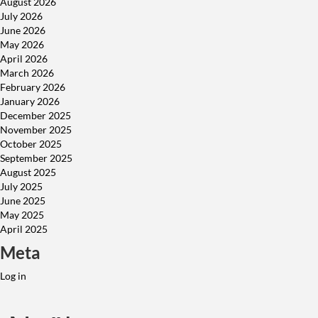
August 2026
July 2026
June 2026
May 2026
April 2026
March 2026
February 2026
January 2026
December 2025
November 2025
October 2025
September 2025
August 2025
July 2025
June 2025
May 2025
April 2025
Meta
Log in