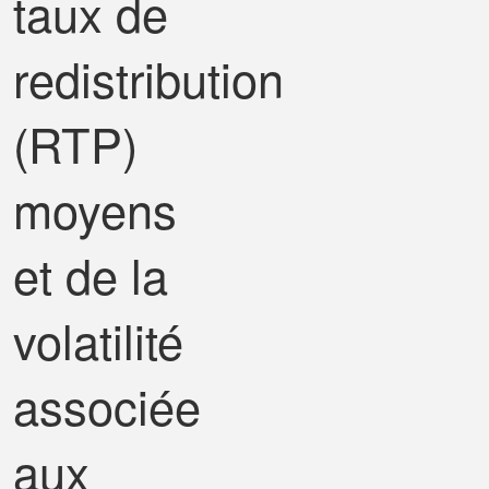
taux de
redistribution
(RTP)
moyens
et de la
volatilité
associée
aux