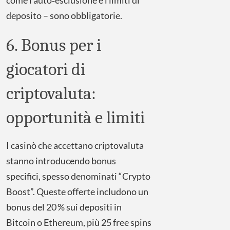
come l’auto‑esclusione e i limiti di
deposito – sono obbligatorie.
6. Bonus per i
giocatori di
criptovaluta:
opportunità e limiti
I casinò che accettano criptovaluta
stanno introducendo bonus
specifici, spesso denominati “Crypto
Boost”. Queste offerte includono un
bonus del 20 % sui depositi in
Bitcoin o Ethereum, più 25 free spins