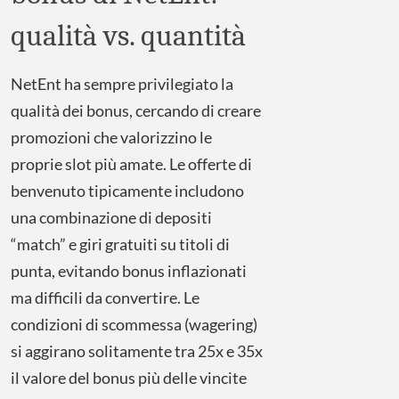
qualità vs. quantità
NetEnt ha sempre privilegiato la
qualità dei bonus, cercando di creare
promozioni che valorizzino le
proprie slot più amate. Le offerte di
benvenuto tipicamente includono
una combinazione di depositi
“match” e giri gratuiti su titoli di
punta, evitando bonus inflazionati
ma difficili da convertire. Le
condizioni di scommessa (wagering)
si aggirano solitamente tra 25x e 35x
il valore del bonus più delle vincite