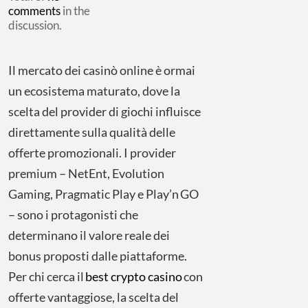
comments
in the
discussion.
Il mercato dei casinò online è ormai
un ecosistema maturato, dove la
scelta del provider di giochi influisce
direttamente sulla qualità delle
offerte promozionali. I provider
premium – NetEnt, Evolution
Gaming, Pragmatic Play e Play’n GO
– sono i protagonisti che
determinano il valore reale dei
bonus proposti dalle piattaforme.
Per chi cerca il
best crypto casino
con
offerte vantaggiose, la scelta del