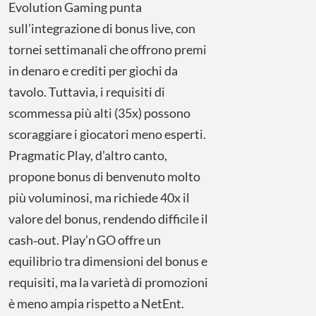
Evolution Gaming punta
sull’integrazione di bonus live, con
tornei settimanali che offrono premi
in denaro e crediti per giochi da
tavolo. Tuttavia, i requisiti di
scommessa più alti (35x) possono
scoraggiare i giocatori meno esperti.
Pragmatic Play, d’altro canto,
propone bonus di benvenuto molto
più voluminosi, ma richiede 40x il
valore del bonus, rendendo difficile il
cash‑out. Play’n GO offre un
equilibrio tra dimensioni del bonus e
requisiti, ma la varietà di promozioni
è meno ampia rispetto a NetEnt.