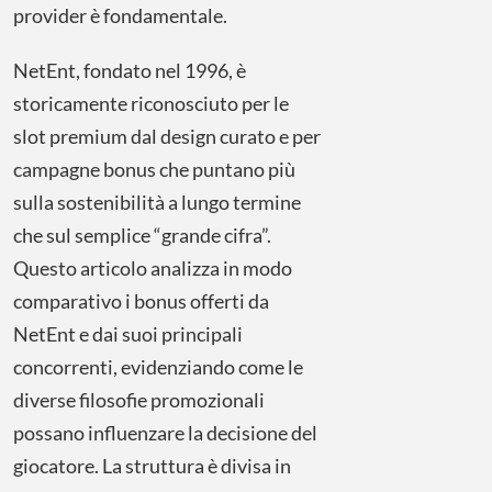
provider è fondamentale.
NetEnt, fondato nel 1996, è
storicamente riconosciuto per le
slot premium dal design curato e per
campagne bonus che puntano più
sulla sostenibilità a lungo termine
che sul semplice “grande cifra”.
Questo articolo analizza in modo
comparativo i bonus offerti da
NetEnt e dai suoi principali
concorrenti, evidenziando come le
diverse filosofie promozionali
possano influenzare la decisione del
giocatore. La struttura è divisa in