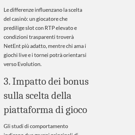
Le differenze influenzano la scelta
del casinò: un giocatore che
predilige slot con RTP elevato e
condizioni trasparenti troverà
NetEnt più adatto, mentre chi ama i
giochi live e i tornei potrà orientarsi
verso Evolution.
3. Impatto dei bonus
sulla scelta della
piattaforma di gioco
Gli studi di comportamento