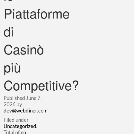
Piattaforme
di
Casinò
più
Competitive?
Published
June 7,
2026
by
dev@webdiner.com
.
Filed under
Uncategorized
.
Total of
no