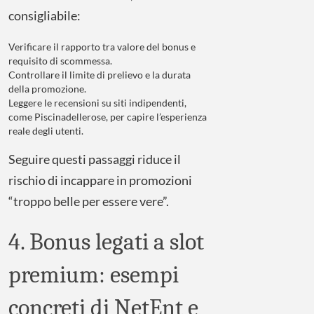
consigliabile:
Verificare il rapporto tra valore del bonus e
requisito di scommessa.
Controllare il limite di prelievo e la durata
della promozione.
Leggere le recensioni su siti indipendenti,
come Piscinadellerose, per capire l’esperienza
reale degli utenti.
Seguire questi passaggi riduce il
rischio di incappare in promozioni
“troppo belle per essere vere”.
4. Bonus legati a slot
premium: esempi
concreti di NetEnt e