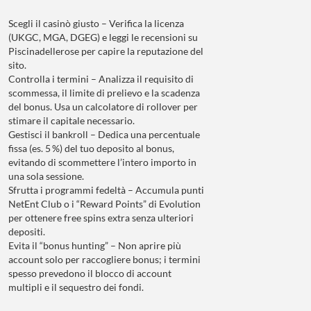
Scegli il casinò giusto – Verifica la licenza
(UKGC, MGA, DGEG) e leggi le recensioni su
Piscinadellerose per capire la reputazione del
sito.
Controlla i termini – Analizza il requisito di
scommessa, il limite di prelievo e la scadenza
del bonus. Usa un calcolatore di rollover per
stimare il capitale necessario.
Gestisci il bankroll – Dedica una percentuale
fissa (es. 5 %) del tuo deposito al bonus,
evitando di scommettere l’intero importo in
una sola sessione.
Sfrutta i programmi fedeltà – Accumula punti
NetEnt Club o i “Reward Points” di Evolution
per ottenere free spins extra senza ulteriori
depositi.
Evita il “bonus hunting” – Non aprire più
account solo per raccogliere bonus; i termini
spesso prevedono il blocco di account
multipli e il sequestro dei fondi.